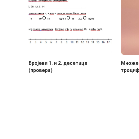
Бројеви 1. и 2. десетице
Множе
(провера)
троцифр