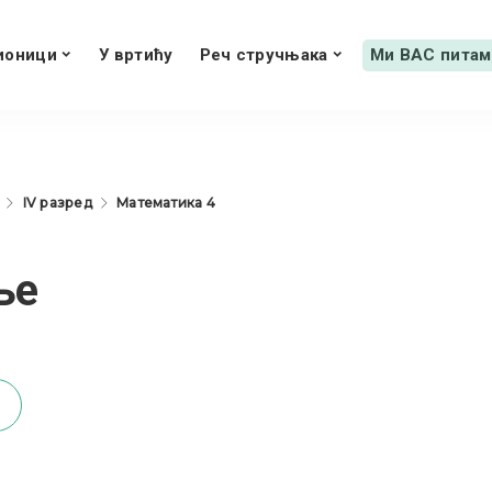
ионици
У вртићу
Реч стручњака
Ми ВАС питам
IV разред
Математика 4
ње