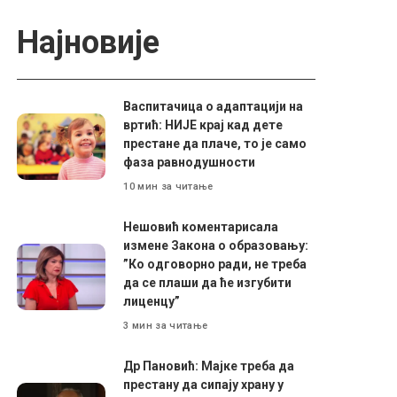
Најновије
Васпитачица о адаптацији на
вртић: НИЈЕ крај кад дете
престане да плаче, то је само
фаза равнодушности
10 мин за читање
Нешовић коментарисала
измене Закона о образовању:
”Ко одговорно ради, не треба
да се плаши да ће изгубити
лиценцу”
3 мин за читање
Др Пановић: Мајке треба да
престану да сипају храну у