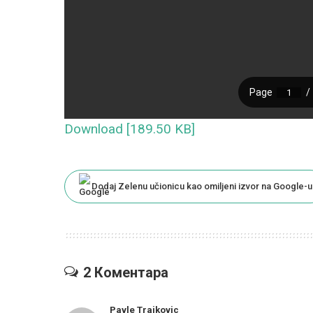
Download [189.50 KB]
Dodaj Zelenu učionicu kao omiljeni izvor na Google-u
2 Коментара
Pavle Trajkovic