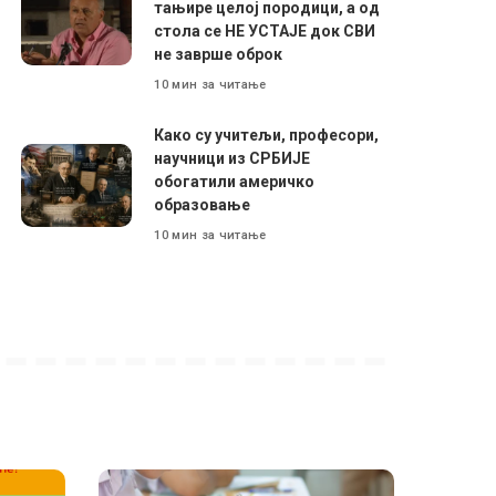
тањире целој породици, а од
стола се НЕ УСТАЈЕ док СВИ
не заврше оброк
10 мин за читање
Како су учитељи, професори,
научници из СРБИЈЕ
обогатили америчко
образовање
10 мин за читање