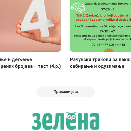
ње и дељење
Рачунски трикови за лак
ених бројева – тест (4.р.)
сабирање и одузимање
Прикажи још