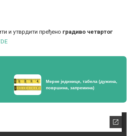
ти и утврдити пређено
градиво четвртог
VDE
Мерне јединице, табела (дужина,
површина, запремина)