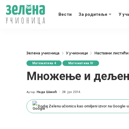
Вести
За родитеље
У уч
Зелена учионица
У учионици
Наставни листићи
Математика 4
Математика IV
Множење и деље
Нада Шакић
28. јун 2014.
Аутор:
Posted
by
Dodaj Zelenu učionicu kao omiljeni izvor na Google-u