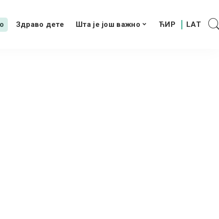
о
Здраво дете
Шта је још важно