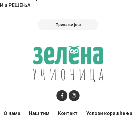
И и РЕШЕЊА
Прикажи још
О нама
Наш тим
Контакт
Услови коришћења