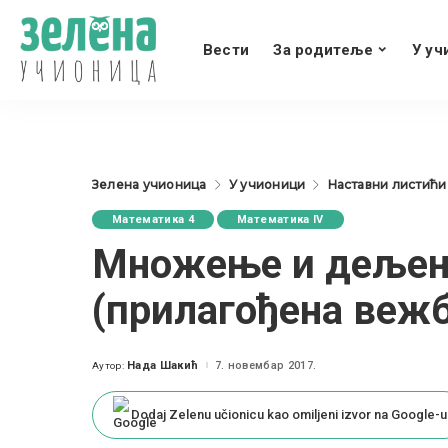
Вести
За родитеље
У уч
Зелена учионица
У учионици
Наставни листићи
Математика 4
Математика IV
Множење и дељење
(прилагођена веж
Нада Шакић
7. новембар 2017.
Аутор:
Posted
by
Dodaj Zelenu učionicu kao omiljeni izvor na Google-u