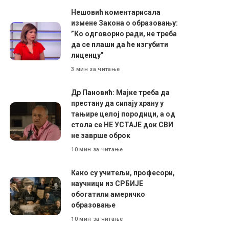
Нешовић коментарисала
измене Закона о образовању:
”Ко одговорно ради, не треба
да се плаши да ће изгубити
лиценцу”
3 мин за читање
Др Пановић: Мајке треба да
престану да сипају храну у
тањире целој породици, а од
стола се НЕ УСТАЈЕ док СВИ
не заврше оброк
10 мин за читање
Како су учитељи, професори,
научници из СРБИЈЕ
обогатили америчко
образовање
10 мин за читање