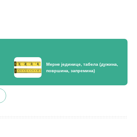
Мерне јединице, табела (дужина,
површина, запремина)