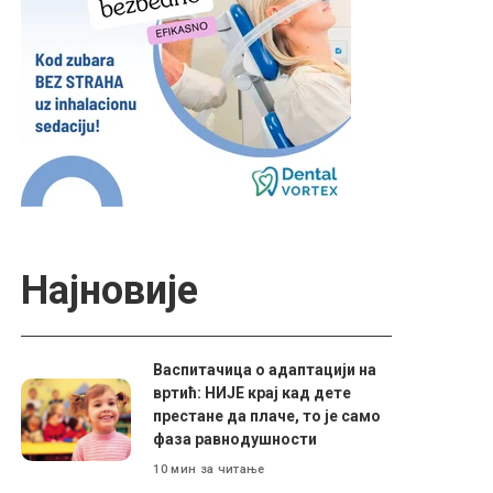
Најновије
Васпитачица о адаптацији на
вртић: НИЈЕ крај кад дете
престане да плаче, то је само
фаза равнодушности
10 мин за читање