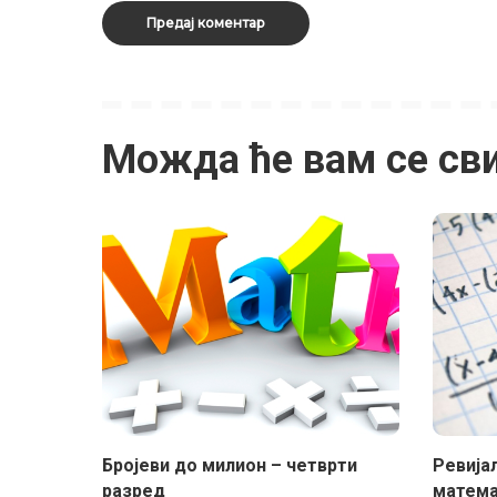
Можда ће вам се св
Бројеви до милион – четврти
Ревија
разред
матема