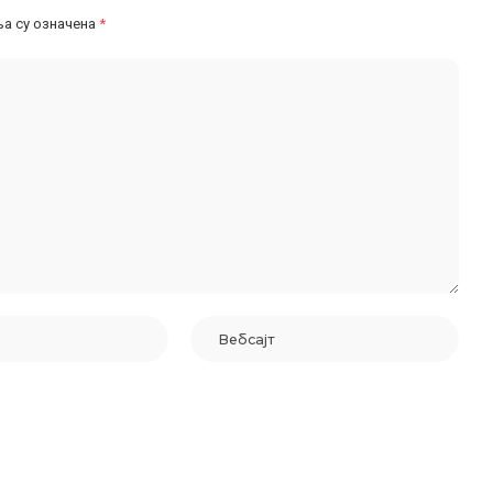
а су означена
*