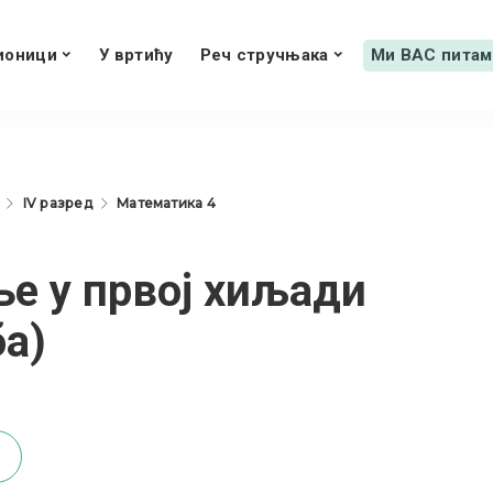
ионици
У вртићу
Реч стручњака
Ми ВАС питам
IV разред
Математика 4
 у првој хиљади
ба)