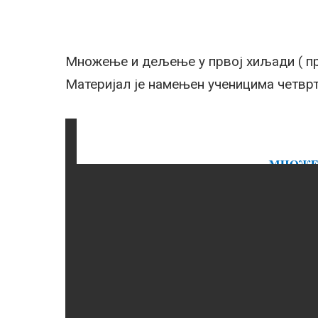
Множење и дељење у првој хиљади ( п
Материјал је намењен ученицима четвр