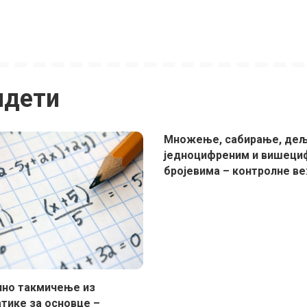
идети
Множење, сабирање, де
једноцифреним и вишеци
бројевима – контролне в
лно такмичење из
тике за основце –