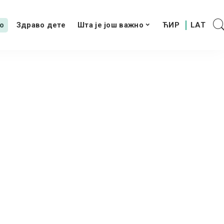
о
Здраво дете
Шта је још важно