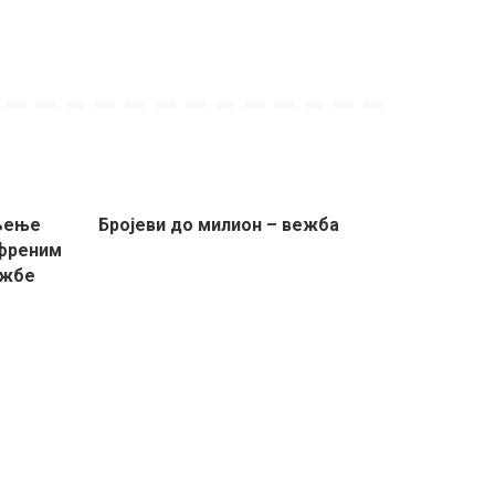
љење
Бројеви до милион – вежба
френим
ежбе