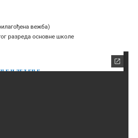
рилагођена вежба)
тог разреда основне школе