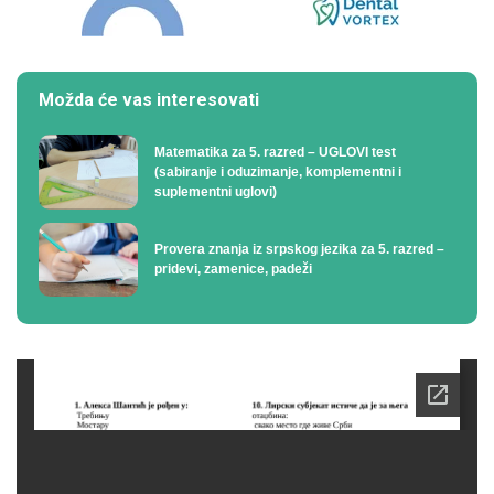
Možda će vas interesovati
Matematika za 5. razred – UGLOVI test
(sabiranje i oduzimanje, komplementni i
suplementni uglovi)
Provera znanja iz srpskog jezika za 5. razred –
pridevi, zamenice, padeži