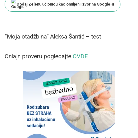
Dodaj Zelenu učionicu kao omiljeni izvor na Google-u
“Moja otadžbina“ Aleksa Šantić – test
Onlajn proveru pogledajte
OVDE