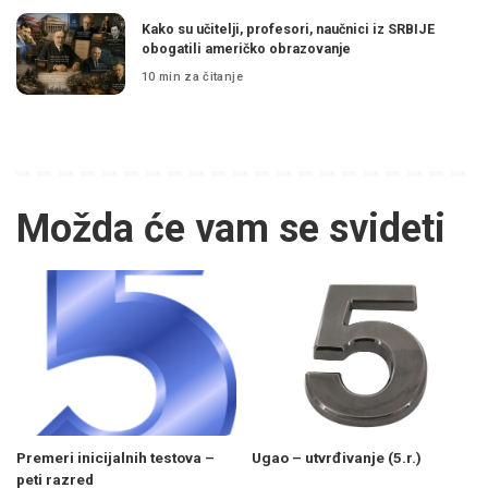
Kako su učitelji, profesori, naučnici iz SRBIJE
obogatili američko obrazovanje
10 min za čitanje
Možda će vam se svideti
Premeri inicijalnih testova –
Ugao – utvrđivanje (5.r.)
peti razred