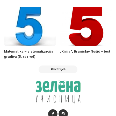
Matematika – sistematizacija
„Kirija“, Branislav Nušić – test
gradiva (5. razred)
Prikaži još