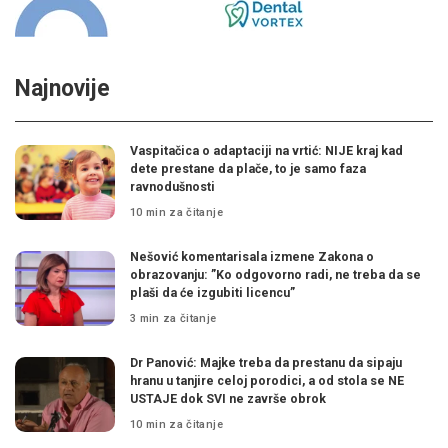
Najnovije
Vaspitačica o adaptaciji na vrtić: NIJE kraj kad
dete prestane da plače, to je samo faza
ravnodušnosti
10 min za čitanje
Nešović komentarisala izmene Zakona o
obrazovanju: ”Ko odgovorno radi, ne treba da se
plaši da će izgubiti licencu”
3 min za čitanje
Dr Panović: Majke treba da prestanu da sipaju
hranu u tanjire celoj porodici, a od stola se NE
USTAJE dok SVI ne završe obrok
10 min za čitanje