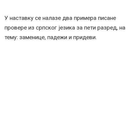
У наставку се налазе два примера писане
провере из српског језика за пети разред, на
тему: заменице, падежи и придеви.