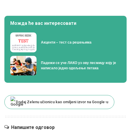
Можда ће вас интересовати
Акценти – тест са решењима
Падежи се уче ЛАКО уз ову песмицу коју је
написало једно одељење петака
Dodaj Zelenu učionicu kao omiljeni izvor na Google-u
Напишите одговор