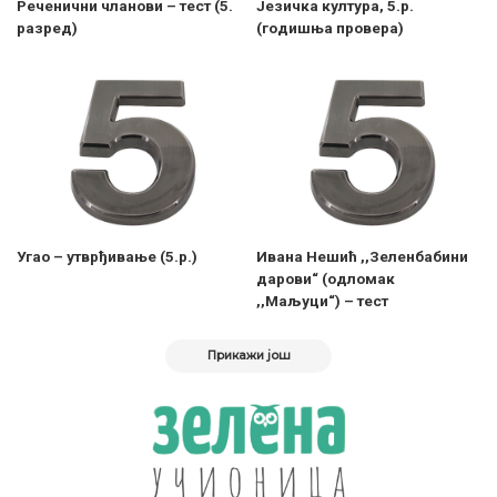
Реченични чланови – тест (5.
Језичка култура, 5.р.
разред)
(годишња провера)
Угао – утврђивање (5.р.)
Ивана Нешић ,,Зеленбабини
дарови“ (одломак
,,Маљуци“) – тест
Прикажи још