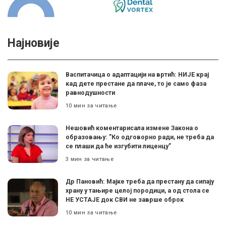
Најновије
Васпитачица о адаптацији на вртић: НИЈЕ крај
кад дете престане да плаче, то је само фаза
равнодушности
10 мин за читање
Нешовић коментарисала измене Закона о
образовању: ”Ко одговорно ради, не треба да
се плаши да ће изгубити лиценцу”
3 мин за читање
Др Пановић: Мајке треба да престану да сипају
храну у тањире целој породици, а од стола се
НЕ УСТАЈЕ док СВИ не заврше оброк
10 мин за читање