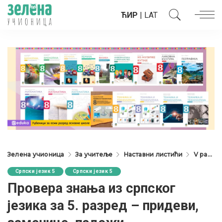
ЋИР
|
LAT
Зелена учионица
За учитеље
Наставни листићи
V разред
Српски језик 5
Српски језик 5
Провера знања из српског
језика за 5. разред – придеви,