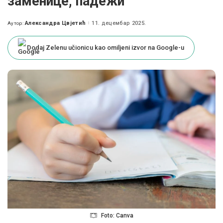
заменице, падежи
Александра Цвјетић
11. децембар 2025.
Аутор:
Posted
by
Dodaj Zelenu učionicu kao omiljeni izvor na Google-u
Foto: Canva