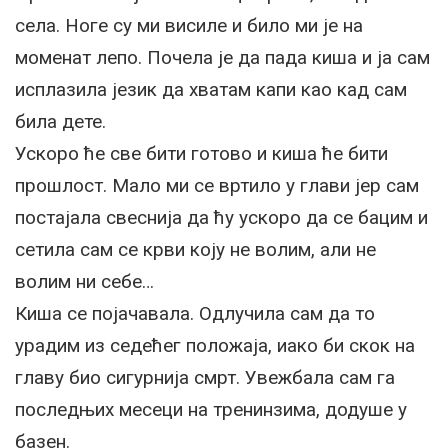
села. Ноге су ми висиле и било ми је на
моменат лепо. Почела је да пада киша и ја сам
исплазила језик да хватам капи као кад сам
била дете.
Ускоро ће све бити готово и киша ће бити
прошлост. Мало ми се вртило у глави јер сам
постајала свеснија да ћу ускоро да се бацим и
сетила сам се крви коју не волим, али не
волим ни себе…
Киша се појачавала. Одлучила сам да то
урадим из седећег положаја, иако би скок на
главу био сигурнија смрт. Увежбала сам га
последњих месеци на тренинзима, додуше у
базен.