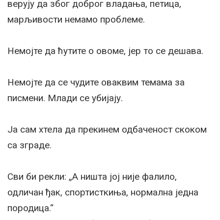
верују да због доброг владања, петица,
марљивости немамо проблеме.
Немојте да ћутите о овоме, јер то се дешава.
Немојте да се чудите оваквим темама за
писмени. Млади се убијају.
Ја сам хтела да прекинем одбаченост скоком
са зграде.
Сви би рекли: „А ништа јој није фалило,
одличан ђак, спортисткиња, нормална једна
породица.“