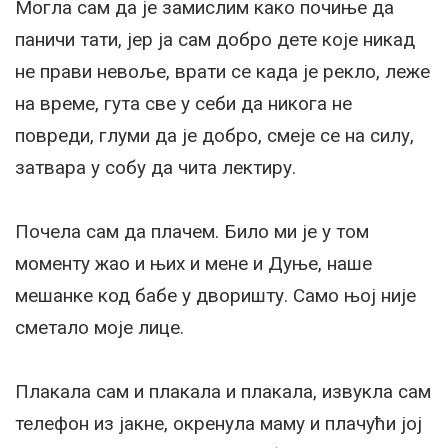
Могла сам да је замислим како почиње да
паничи тати, јер ја сам добро дете које никад
не прави невоље, врати се када је рекло, леже
на време, гута све у себи да никога не
повреди, глуми да је добро, смеје се на силу,
затвара у собу да чита лектиру.
Почела сам да плачем. Било ми је у том
моменту жао и њих и мене и Дуње, наше
мешанке код бабе у дворишту. Само њој није
сметало моје лице.
Плакала сам и плакала и плакала, извукла сам
телефон из јакне, окренула маму и плачући јој