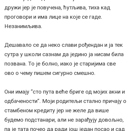
дружи јер је повучена, ћутљива, тиха кад
проговори и има лице на које се гаде.
Незанимљива.
Дешавало се да неко слави рођендан и ја тек
сутра у школи сазнам да једино ја нисам била
позвана. То је болно, иако је старијима све
ово о чему пишем сигурно смешно.
Они имају “сто пута веће бриге од мојих акни и
одбачености”. Моји родитељи стално причају о
стамбеном кредиту јер не желе да више
будемо подстанари, али не зарађују довољно,
па је тата почео да ради још један посао и сад