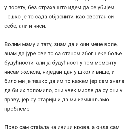
у посету, без страха што идем да се убијем.
Тешко је то сада објаснити, као свестан си
себе, али и ниси.
Волим маму и тату, знам да и они мене воле,
знам да јуре све то са станом због неке боље
будућности, али ја будућност у том моменту
нисам желела, ниједан дан у школи више, и
било ми је тешко да им то кажем јер сам знала
да би их поломило, они увек мисле да су они у
праву, јер су старији и да ми измишљамо
проблеме.
Прво сам стајала на ивици крова, а онда сам