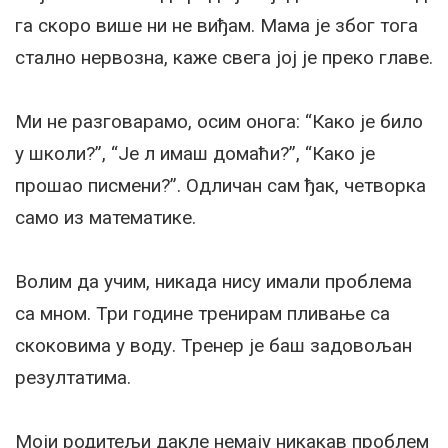
га скоро више ни не виђам. Мама је због тога
стално нервозна, каже свега јој је преко главе.
Ми не разговарамо, осим онога: “Како је било
у школи?”, “Је л имаш домаћи?”, “Како је
прошао писмени?”. Одличан сам ђак, четворка
само из математике.
Волим да учим, никада нису имали проблема
са мном. Три године тренирам пливање са
скоковима у воду. Тренер је баш задовољан
резултатима.
Моји родитељи дакле немају никакав проблем