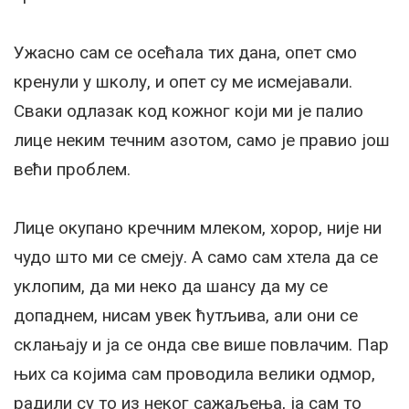
Ужасно сам се осећала тих дана, опет смо
кренули у школу, и опет су ме исмејавали.
Сваки одлазак код кожног који ми је палио
лице неким течним азотом, само је правио још
већи проблем.
Лице окупано кречним млеком, хорор, није ни
чудо што ми се смеју. А само сам хтела да се
уклопим, да ми неко да шансу да му се
допаднем, нисам увек ћутљива, али они се
склањају и ја се онда све више повлачим. Пар
њих са којима сам проводила велики одмор,
радили су то из неког сажаљења, ја сам то