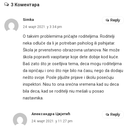
3 Коментара
Simka
Reply
24. март 2021. у 3:34 pm
O takvim problemima pričajte roditeljima. Roditelji
neka odluče da li je potreban psiholog ili psihijatar.
Škola je prvenstveno obrazovna ustanova. Ne može
škola popraviti vaspitanje koje dete dobije kod kuće.
Baš zato što je osetljiva tema, deca mogu roditeljima
da ispričaju i ono što nije bilo na času, nego da dodaju
nešto svoje. Posle pljušte prijave i školu posećuju
inspektori. Nisu to ona srećna vremena kad su deca
bila deca, kad se roditelji niu mešali u posao
nastavnika.
Александра Цвјетић
Reply
24. март 2021. у 11:27 pm