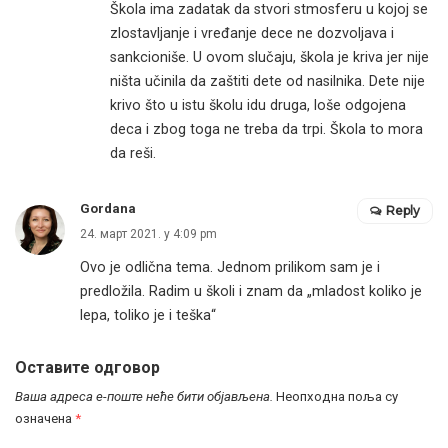
Škola ima zadatak da stvori stmosferu u kojoj se
zlostavljanje i vređanje dece ne dozvoljava i
sankcioniše. U ovom slučaju, škola je kriva jer nije
ništa učinila da zaštiti dete od nasilnika. Dete nije
krivo što u istu školu idu druga, loše odgojena
deca i zbog toga ne treba da trpi. Škola to mora
da reši.
Gordana
Reply
24. март 2021. у 4:09 pm
Ovo je odlična tema. Jednom prilikom sam je i
predložila. Radim u školi i znam da „mladost koliko je
lepa, toliko je i teška“
Оставите одговор
Ваша адреса е-поште неће бити објављена.
Неопходна поља су
означена
*