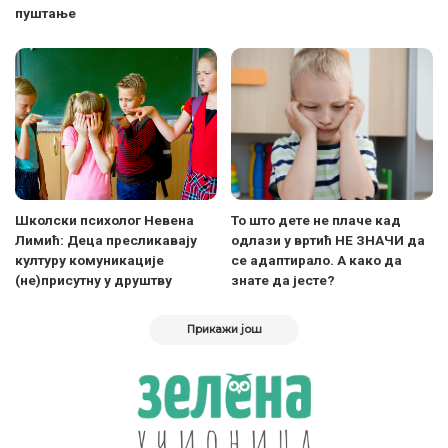
пуштање
Школски психолог Невена
То што дете не плаче кад
Лимић: Деца пресликавају
одлази у вртић НЕ ЗНАЧИ да
културу комуникације
се адаптирало. А како да
(не)присутну у друштву
знате да јесте?
Прикажи још