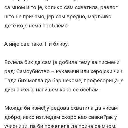
са мном и то је, колико сам схватила, разлог
што не причамо, јер сам вредно, марљиво
дете које нема проблеме.
А није све тако. Ни близу.
Волела бих да сам ја добила тему за писмени
рад: Самоубиство – кукавичи или херојски чин.
Тада бих могла да бар некоме, професорица је
дивна жена, напишем како се осећам.
Можда би између редова схватила да нисам
добро, иако изгледам скоро као сваки ђак у
учионици, па би пожелела да прича са мном.