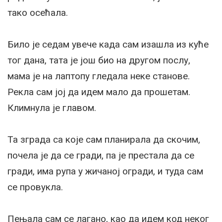
тако осећала.
Било је седам увече када сам изашла из куће
тог дана, тата је још био на другом послу,
мама је на лаптопу гледала неке станове.
Рекла сам јој да идем мало да прошетам.
Климнула је главом.
Та зграда са које сам планирала да скочим,
почела је да се гради, па је престала да се
гради, има рупа у жичаној огради, и туда сам
се провукла.
Пењала сам се лагано, као да идем код неког