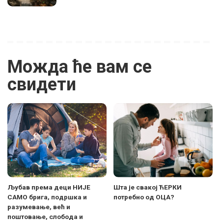
Можда ће вам се
свидети
Љубав према деци НИЈЕ
Шта је свакој ЋЕРКИ
САМО брига, подршкa и
потребно од ОЦА?
разумевање, већ и
поштовање, слобода и