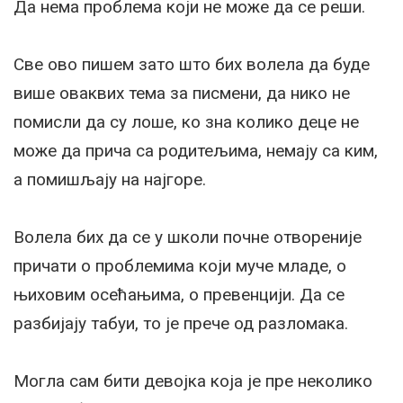
Да нема проблема који не може да се реши.
Све ово пишем зато што бих волела да буде
више оваквих тема за писмени, да нико не
помисли да су лоше, ко зна колико деце не
може да прича са родитељима, немају са ким,
а помишљају на најгоре.
Волела бих да се у школи почне отвореније
причати о проблемима који муче младе, о
њиховим осећањима, о превенцији. Да се
разбијају табуи, то је прече од разломака.
Могла сам бити девојка која је пре неколико