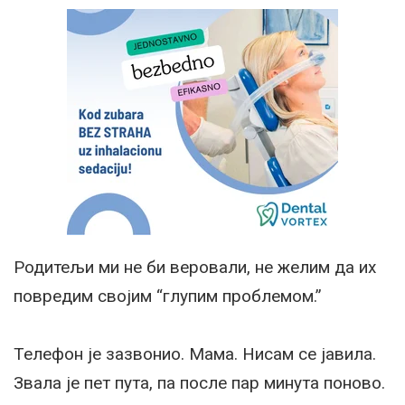
Родитељи ми не би веровали, не желим да их
повредим својим “глупим проблемом.”
Телефон је зазвонио. Мама. Нисам се јавила.
Звала је пет пута, па после пар минута поново.