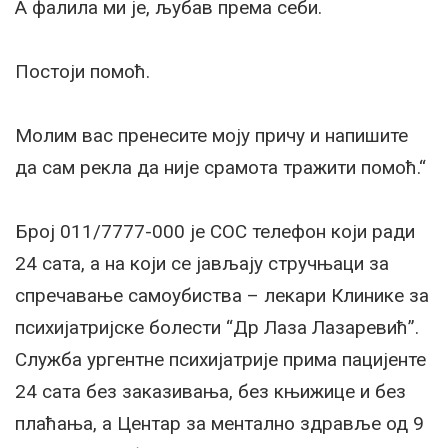
А фалила ми је, љубав према себи.
Постоји помоћ.
Молим вас пренесите моју причу и напишите
да сам рекла да није срамота тражити помоћ.“
Број 011/7777-000 је СОС телефон који ради
24 сата, а на који се јављају стручњаци за
спречавање самоубиства – лекари Клинике за
психијатријске болести “Др Лаза Лазаревић”.
Служба ургентне психијатрије прима пацијенте
24 сата без заказивања, без књижице и без
плаћања, а Центар за ментално здравље од 9