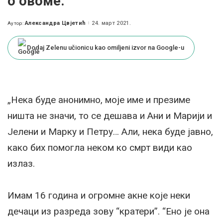
о овоме.“
Александра Цвјетић
24. март 2021.
Аутор:
Posted
by
Dodaj Zelenu učionicu kao omiljeni izvor na Google-u
„Нека буде анонимно, моје име и презиме
ништа не значи, то се дешава и Ани и Марији и
Јелени и Марку и Петру… Али, нека буде јавно,
како бих помогла неком ко смрт види као
излаз.
Имам 16 година и огромне акне које неки
дечаци из разреда зову “кратери”. “Ено је она