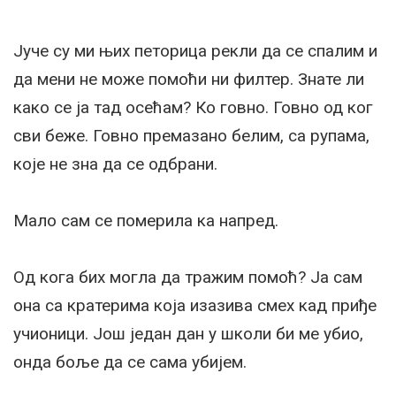
Јуче су ми њих петорица рекли да се спалим и
да мени не може помоћи ни филтер. Знате ли
како се ја тад осећам? Ко говно. Говно од ког
сви беже. Говно премазано белим, са рупама,
које не зна да се одбрани.
Мало сам се померила ка напред.
Од кога бих могла да тражим помоћ? Ја сам
она са кратерима која изазива смех кад приђе
учионици. Још један дан у школи би ме убио,
онда боље да се сама убијем.