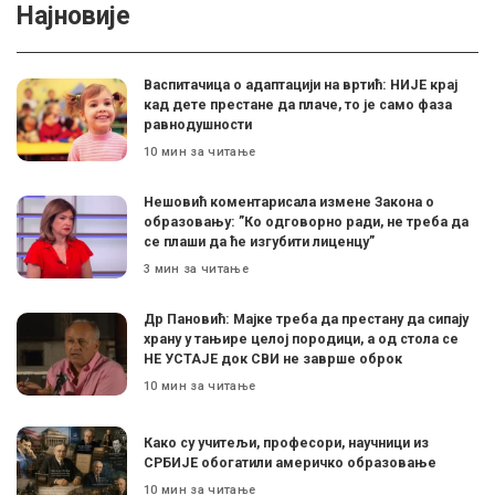
Најновије
Васпитачица о адаптацији на вртић: НИЈЕ крај
кад дете престане да плаче, то је само фаза
равнодушности
10 мин за читање
Нешовић коментарисала измене Закона о
образовању: ”Ко одговорно ради, не треба да
се плаши да ће изгубити лиценцу”
3 мин за читање
Др Пановић: Мајке треба да престану да сипају
храну у тањире целој породици, а од стола се
НЕ УСТАЈЕ док СВИ не заврше оброк
10 мин за читање
Како су учитељи, професори, научници из
СРБИЈЕ обогатили америчко образовање
10 мин за читање