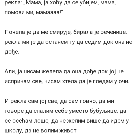
рекла: „Мама, ја хоћу да се убијем, мама,
помози ми, мамаааа!“
Почела је да ме смирује, бирала је реченице,
рекла ми је да останем ту да седим док она не
дође.
Али, ја нисам желела да она дође док јој не
испричам све, нисам хтела да је гледам у очи.
И рекла сам јој све, да сам говно, да ми
говоре да спалим себе уместо бубуљице, да
се осећам лоше, да не желим више да идем у
школу, да не волим живот.