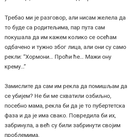
Требао ми је разговор, али нисам желела да
то буде са родитељима, пар пута сам
покушала да им кажем колико се осећам
одбачено и тужно због лица, али они су само
рекли: “Хормони… Проћи ће… Мажи ону
крему…”
Замислите да сам им рекла да помишљам да
се убијем? Не би ме схватили озбиљно,
посебно мама, рекла би да је то пубертетска
фаза и да је има свако. Повредила би их,
забринула, а већ су били забринути својим
проблемима.