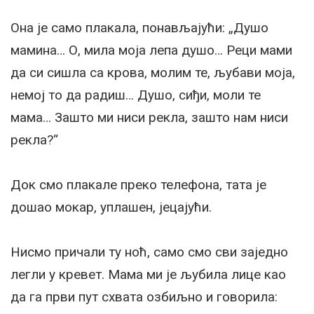
Она је само плакала, понављајући: „Душо
мамина… О, мила моја лепа душо… Реци мами
да си сишла са крова, молим те, љубави моја,
немој то да радиш… Душо, сиђи, моли те
мама… Зашто ми ниси рекла, зашто нам ниси
рекла?“
Док смо плакале преко телефона, тата је
дошао мокар, уплашен, јецајући.
Нисмо причали ту ноћ, само смо сви заједно
легли у кревет. Мама ми је љубила лице као
да га први пут схвата озбиљно и говорила: