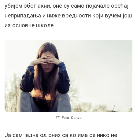
убијем због акни, оне су само појачале осећај
неприпадања и ниже вредности који вучем још
из основне школе.
Foto: Canva
Ја сам једна од оних са којима се нико не