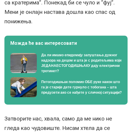
са кратерима”. Понекад би се чуло и “фуј”.
Мени је онлајн настава дошла као спас од
понижења.
Можда ће вас интересовати
Да ли имамо епидемију запуштања дужног
надзора на децом и шта је с родитељима који
ЈЕДАНАЕСТОГОДИШЊАКУ дају електрични
тротинет?
Петогодишњак поломио ОБЕ руке након што
га је старије дете гурнуло с тобогана – шта
предузети ако се нађете у сличној ситуацији?
Затворите нас, хвала, само да ме нико не
гледа као чудовиште. Нисам хтела да се