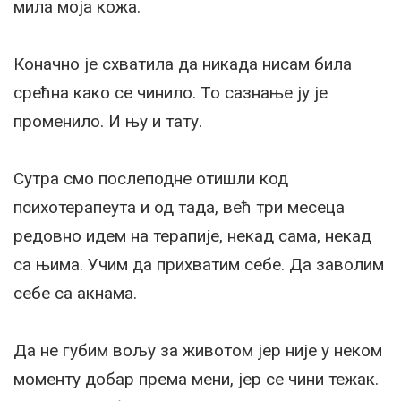
мила моја кожа.
Коначно је схватила да никада нисам била
срећна како се чинило. То сазнање ју је
променило. И њу и тату.
Сутра смо послеподне отишли код
психотерапеута и од тада, већ три месеца
редовно идем на терапије, некад сама, некад
са њима. Учим да прихватим себе. Да заволим
себе са акнама.
Да не губим вољу за животом јер није у неком
моменту добар према мени, јер се чини тежак.