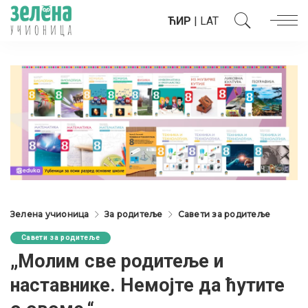
ЋИР
|
LAT
Зелена учионица
За родитеље
Савети за родитеље
Савети за родитеље
„Молим све родитеље и
наставнике. Немојте да ћутите