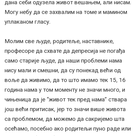
дана себи одузела живот вешањем, али нисам.
Могу небу да се захвалим на томе и мамином
уплаканом гласу.
Молим све људе, родитеље, наставнике,
професоре да схвате да депресија не погађа
само старије људе, да наши проблеми нама
нису мали и смешни, да су понекад већи од
воље да живимо, да то што имамо тек 15, 16
година нама у том моменту не значи много, и
чињеница да је “живот тек пред нама” ствара
још већи притисак, јер то значи више живота
са проблемом, да можемо да сакријемо шта
осећамо, посебно ако родитељи пуно раде или