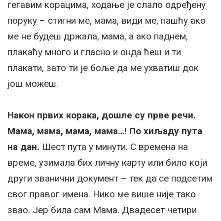
гегавим корацима, ходање је слало одређену
поруку – стигни ме, мама, види ме, пашћу ако
ме не будеш држала, мама, а ако паднем,
плакаћу много и гласно и онда ћеш и ти
плакати, зато ти је боље да ме ухватиш док
још можеш.
Након првих корака, дошле су прве речи.
Мама, мама, мама, мама…! По хиљаду пута
на дан.
Шест пута у минути. С времена на
време, узимала бих личну карту или било који
други званични документ – тек да се подсетим
свог правог имена. Нико ме више није тако
звао. Јер била сам Мама. Двадесет четири