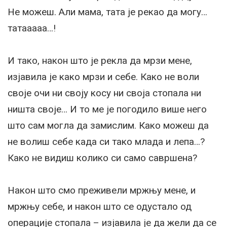
Не можеш. Али мама, тата је рекао да могу…
татааааа…!
И тако, након што је рекла да мрзи мене,
изјавила је како мрзи и себе. Како не воли
своје очи ни своју косу ни своја стопала ни
ништа своје… И то ме је погодило више него
што сам могла да замислим. Како можеш да
не волиш себе када си тако млада и лепа…?
Како не видиш колико си само савршена?
Након што смо преживели мржњу мене, и
мржњу себе, и након што се одустало од
операције стопала – изјавила је да жели да се