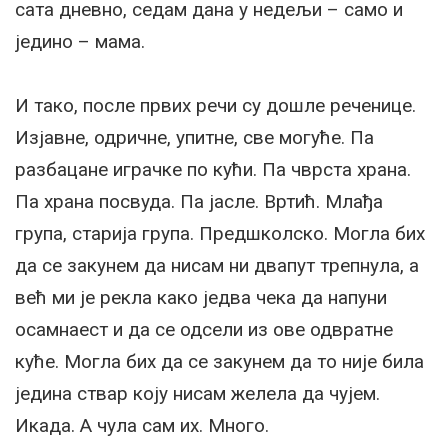
сата дневно, седам дана у недељи – само и
једино – мама.
И тако, после првих речи су дошле реченице.
Изјавне, одричне, упитне, све могуће. Па
разбацане играчке по кући. Па чврста храна.
Па храна посвуда. Па јасле. Вртић. Млађа
група, старија група. Предшколско. Могла бих
да се закунем да нисам ни двапут трепнула, а
већ ми је рекла како једва чека да напуни
осамнаест и да се одсели из ове одвратне
куће. Могла бих да се закунем да то није била
једина ствар коју нисам желела да чујем.
Икада. А чула сам их. Много.