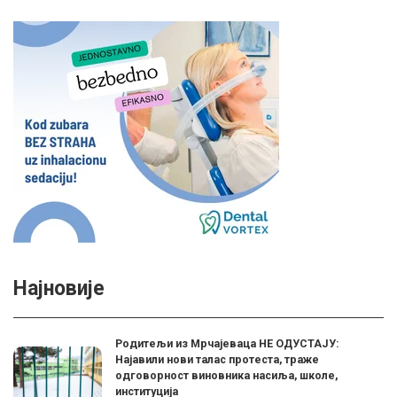
Најновије
Родитељи из Мрчајеваца НЕ ОДУСТАЈУ:
Најавили нови талас протеста, траже
одговорност виновника насиља, школе,
институција