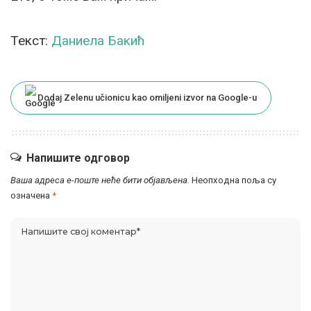
Текст:
Даниела Бакић
Dodaj Zelenu učionicu kao omiljeni izvor na Google-u
Напишите одговор
Ваша адреса е-поште неће бити објављена.
Неопходна поља су
означена
*