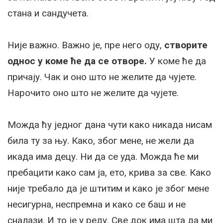
стана и сандучета.
Није важно. Важно је, пре него оду,
створите
однос у коме ће да се отворе.
У коме ће да
причају. Чак и оно што не желите да чујете.
Нарочито оно што не желите да чујете.
Можда ћу једног дана чути како никада нисам
била ту за њу. Како, због мене, не жели да
икада има децу. Ни да се уда. Можда ће ми
пребацити како сам ја, ето, крива за све. Како
није требало да је штитим и како је због мене
несигурна, неспремна и како се баш и не
сналази. И то је у реду. Све док има шта да ми