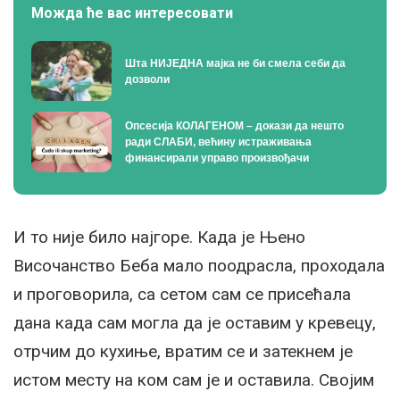
Можда ће вас интересовати
Шта НИЈЕДНА мајка не би смела себи да
дозволи
Опсесија КОЛАГЕНОМ – докази да нешто
ради СЛАБИ, већину истраживања
финансирали управо произвођачи
И то није било најгоре. Када је Њено
Височанство Беба мало поодрасла, проходала
и проговорила, са сетом сам се присећала
дана када сам могла да је оставим у кревецу,
отрчим до кухиње, вратим се и затекнем је
истом месту на ком сам је и оставила. Својим