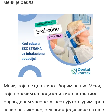
мени је рекла.
Мени, која се цео живот борим за њу. Мени,
која црвеним на родитељским састанцима,
оправдавам часове, у шест ујутро јурим креп
папир за ликовно, решавам једначине са шест