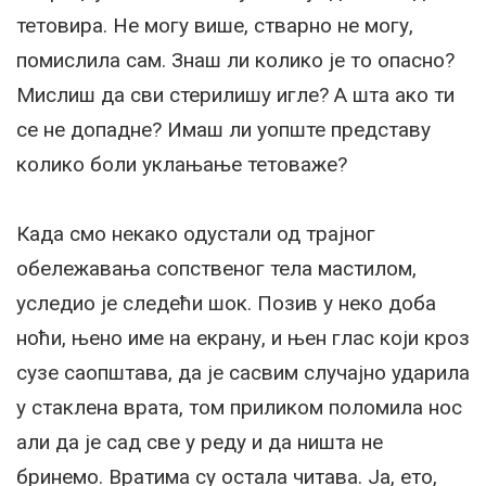
тетовира. Не могу више, стварно не могу,
помислила сам. Знаш ли колико је то опасно?
Мислиш да сви стерилишу игле? А шта ако ти
се не допадне? Имаш ли уопште представу
колико боли уклањање тетоваже?
Када смо некако одустали од трајног
обележавања сопственог тела мастилом,
уследио је следећи шок. Позив у неко доба
ноћи, њено име на екрану, и њен глас који кроз
сузе саопштава, да је сасвим случајно ударила
у стаклена врата, том приликом поломила нос
али да је сад све у реду и да ништа не
бринемо. Вратима су остала читава. Ја, ето,