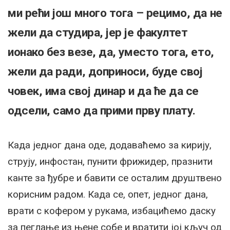
ми рећи још много тога – рецимо, да не
жели да студира, јер је факултет
ионако без везе, да, уместо тога, ето,
жели да ради, доприноси, буде свој
човек, има свој динар и да ће да се
одсели, само да прими прву плату.
Када једног дана оде, додаваћемо за кирију,
струју, инфостан, пунити фрижидер, празнити
канте за ђубре и бавити се осталим друштвено
корисним радом. Када се, опет, једног дана,
врати с кофером у рукама, избацићемо даску
за пеглање из њене собе и вратити јој кључ од