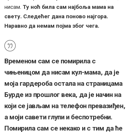
нисам.
Ту ноћ била сам најбоља мама на
свету. Следећег дана поново најгора.
Наравно да немам појма због чега.
Временом сам се помирила с
чињеницом да нисам кул-мама, да је
моја гардероба остала на страницама
Бурде из прошлог века, да је начин на
који се јављам на телефон превазиђен,
а моји савети глупи и беспотребни.
Помирила сам се некако и с тим да ће