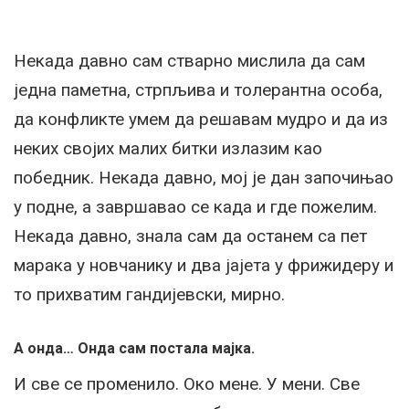
Некада давно сам стварно мислила да сам
једна паметна, стрпљива и толерантна особа,
да конфликте умем да решавам мудро и да из
неких својих малих битки излазим као
победник. Некада давно, мој је дан започињао
у подне, а завршавао се када и где пожелим.
Некада давно, знала сам да останем са пет
марака у новчанику и два јајета у фрижидеру и
то прихватим гандијевски, мирно.
А онда… Онда сам постала мајка.
И све се променило. Око мене. У мени. Све