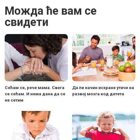
Можда ће вам се
свидети
Сећам се, рече мама. Свега
Да ли начин исхране утиче на
се сећам. И нема дана да се
развој мозга код детета
не сетим