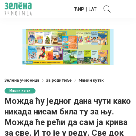
ЋИР
|
LAT
Зелена учионица
За родитеље
Мамин кутак
Мамин кутак
Можда ћу једног дана чути како
никада нисам била ту за њу.
Можда ће рећи да сам ја крива
за све. И то је у реду. Све док