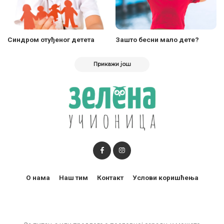
Синдром отуђеног детета
Зашто бесни мало дете?
Прикажи још
О нама
Наш тим
Контакт
Услови коришћења