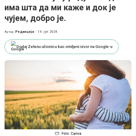
има шта да ми каже и док је
чујем, добро је.
Редакција
14. јул 2024.
Аутор:
Posted
by
Dodaj Zelenu učionicu kao omiljeni izvor na Google-u
Foto: Canva