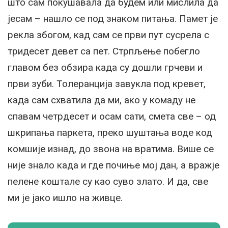
што сам покушавала да будем или мислила да
јесам – нашло се под знаком питања. Памет је
рекла збогом, кад сам се први пут сусрела с
тридесет девет са пет. Стрпљење побегло
главом без обзира када су дошли грчеви и
први зуби. Толеранција завукла под кревет,
када сам схватила да ми, ако у комаду не
спавам четрдесет и осам сати, смета све – од
шкрипања паркета, преко шуштања воде код
комшије изнад, до звона на вратима. Више се
није знало када и где почиње мој дан, а вражје
пелене коштале су као суво злато. И да, све
ми је јако ишло на живце.