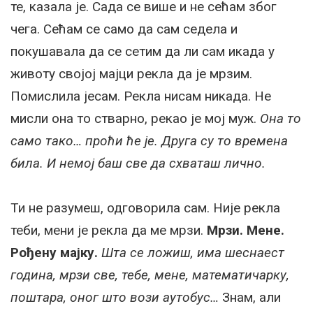
те, казала је. Сада се више и не сећам због
чега. Сећам се само да сам седела и
покушавала да се сетим да ли сам икада у
животу својој мајци рекла да је мрзим.
Помислила јесам. Рекла нисам никада. Не
мисли она то стварно, рекао је мој муж.
Она то
само тако… проћи ће је. Друга су то времена
била. И немој баш све да схваташ лично.
Ти не разумеш, одговорила сам. Није рекла
теби, мени је рекла да ме мрзи.
Мрзи. Мене.
Рођену мајку.
Шта се ложиш, има шеснаест
година, мрзи све, тебе, мене, математичарку,
поштара, оног што вози аутобус…
Знам, али