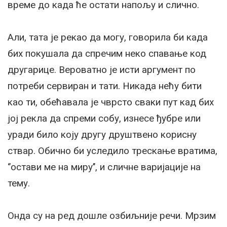
време до када ће остати напољу и слично.
Али, тата је рекао да могу, говорила би када
бих покушала да спречим неко спавање код
другарице. Вероватно је исти аргумент по
потреби сервиран и тати. Никада нећу бити
као ти, обећавала је чврсто сваки пут кад бих
јој рекла да спреми собу, изнесе ђубре или
уради било коју другу друштвено корисну
ствар. Обично би уследило трескање вратима,
‘’остави ме на миру’’, и сличне варијације на
тему.
Онда су на ред дошле озбиљније речи. Мрзим