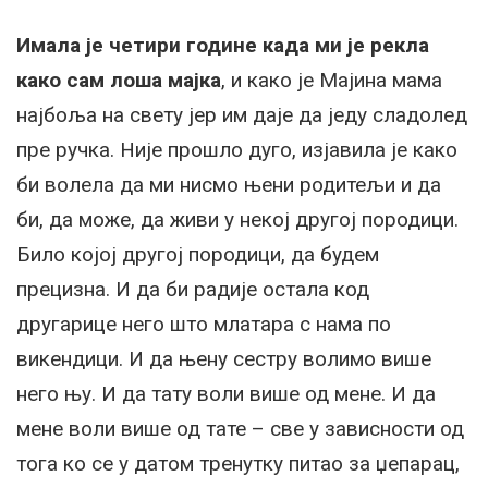
Имала је четири године када ми је рекла
како сам лоша мајка
, и како је Мајина мама
најбоља на свету јер им даје да једу сладолед
пре ручка. Није прошло дуго, изјавила је како
би волела да ми нисмо њени родитељи и да
би, да може, да живи у некој другој породици.
Било којој другој породици, да будем
прецизна. И да би радије остала код
другарице него што млатара с нама по
викендици. И да њену сестру волимо више
него њу. И да тату воли више од мене. И да
мене воли више од тате – све у зависности од
тога ко се у датом тренутку питао за џепарац,