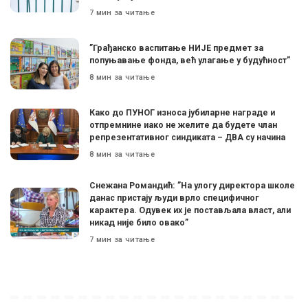
7 мин за читање
”Грађанско васпитање НИЈЕ предмет за
попуњавање фонда, већ улагање у будућност”
8 мин за читање
Како до ПУНОГ износа јубиларне награде и
отпремнине иако не желите да будете члан
репрезентативног синдиката – ДВА су начина
8 мин за читање
Снежана Романдић: ”На улогу директора школе
данас пристају људи врло специфичног
карактера. Одувек их је постављала власт, али
никад није било овако”
7 мин за читање