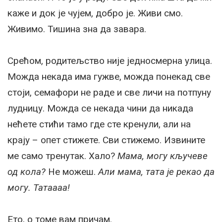
каже и док је чујем, добро је. Живи смо.
Живимо. Тишина зна да завара.
Срећом, родитељство није једносмерна улица.
Можда некада има гужве, можда понекад све
стоји, семафори не раде и све личи на потпуну
лудницу. Можда се некада чини да никада
нећете стићи тамо где сте кренули, али на
крају – опет стижете. Сви стижемо. Извините
ме само тренутак. Хало?
Мама, могу кључеве
од кола?
Не можеш.
Али мама, тата је рекао да
могу. Татаааа!
Ето, о томе вам причам.