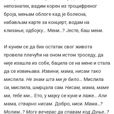
непознатих, вадим корен из троцифреног
броја, мењам облоге кад је болесна,
набављам карте за концерт, водам на
клизање, одбојку… Мени…? Јесте, баш мени.
И кунем се да бих остатак свог живота
провела плачући на оном истом троседу, да
није изашла из собе, бацила се на мене и стала
да се извињава.
Извини, мама, нисам тако
мислила. Не знам шта ми је било…
Мислила
си, мислила, шмрцала сам.
Нисам, мама, маме
ми, тебе ми…
Ето, у мајку се куне и лаже…
Али
мама, стварно нисам.
Добро, ниси.
Мама…?
Молим..? Могу вечерас да спавам код Дуње..?