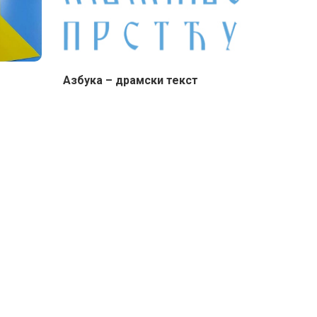
Aзбука – драмски текст