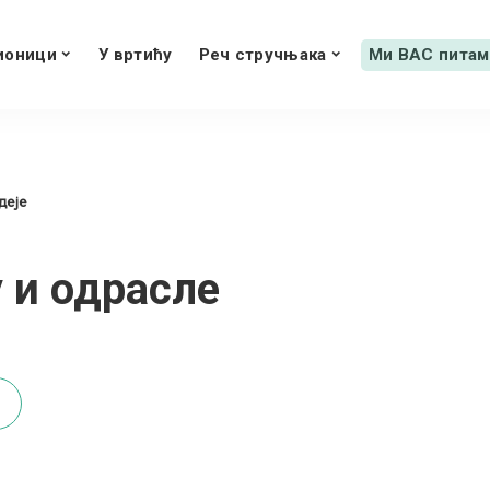
ионици
У вртићу
Реч стручњака
Ми ВАС питам
деје
 и одрасле