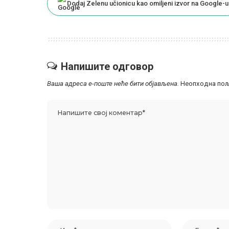
Dodaj Zelenu učionicu kao omiljeni izvor na Google-u
Напишите одговор
Ваша адреса е-поште неће бити објављена.
Неопходна пољ