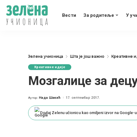
Вести
За родитеље
У уч
Зелена учионица
Шта је још важно
Креативне и
Креативне идеје
Мозгалице за децу
Нада Шакић
17. септембар 2017.
Аутор:
Posted
by
Dodaj Zelenu učionicu kao omiljeni izvor na Google-u