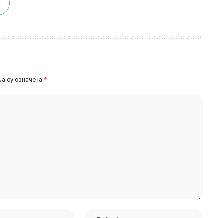
а су означена
*