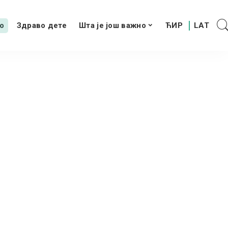
о
Здраво дете
Шта је још важно