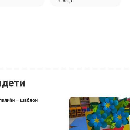
идети
 пилићи – шаблон