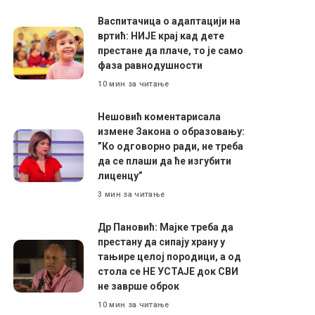
Васпитачица о адаптацији на
вртић: НИЈЕ крај кад дете
престане да плаче, то је само
фаза равнодушности
10 мин за читање
Нешовић коментарисала
измене Закона о образовању:
”Ко одговорно ради, не треба
да се плаши да ће изгубити
лиценцу”
3 мин за читање
Др Пановић: Мајке треба да
престану да сипају храну у
тањире целој породици, а од
стола се НЕ УСТАЈЕ док СВИ
не заврше оброк
10 мин за читање