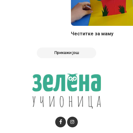
Честитке за маму
Прикажи још