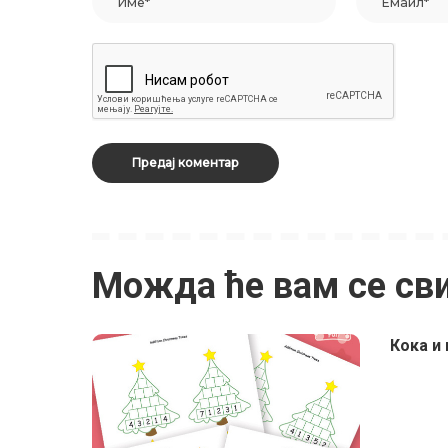
Можда ће вам се св
Кока и