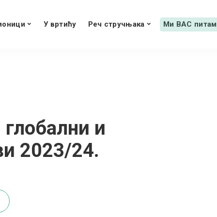
ионици
У вртићу
Реч стручњака
Ми ВАС питам
 глобални и
и 2023/24.