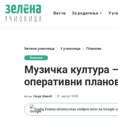
Вести
За родитеље
У уч
Зелена учионица
У учионици
Планови
Планови
Музичка култура –
оперативни планов
Нада Шакић
21. август 2023.
Аутор:
Posted
by
Dodaj Zelenu učionicu kao omiljeni izvor na Google-u