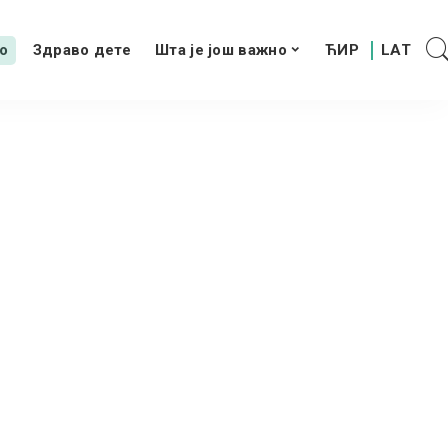
о
Здраво дете
Шта је још важно