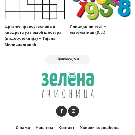
Цртање правоугаоника и
Иницијални тест –
квадрата уз помоћ шестара
математиак (3.р.)
(видео-лекција) – Тијана
Милисављевић
Прикажи још
О нама
Наш тим
Контакт
Услови коришћења