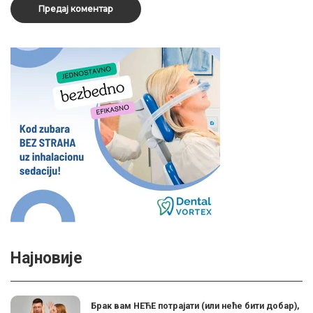
Најновије
Брак вам НЕЋЕ потрајати (или неће бити добар),