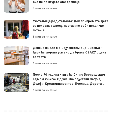
ако не поштујете ове границе
4 мин за читање
Учитељица родитељима: Док припремате дете
за полазак у школу, поставите себи неколико
питања
8 мин за читање
Данске школе мењају систем оцењивања –
ђаци ће морати усмено да бране СВАКУ оцену
са теста
3 мин за читање
После 70 година – шта ће бити с Београдским
сајмом књига? Од учешћа одустали Лагуна,
Делфи, Креативни центар, Пчелица, Дерета…
6 мин за читање