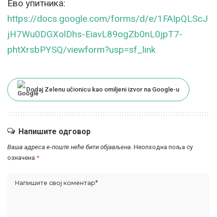
Ево упитника:
https://docs.google.com/forms/d/e/1FAIpQLScJ
jH7Wu0DGXolDhs-EiavL89ogZb0nL0jpT7-
phtXrsbPYSQ/viewform?usp=sf_link
Dodaj Zelenu učionicu kao omiljeni izvor na Google-u
Напишите одговор
Ваша адреса е-поште неће бити објављена.
Неопходна поља су
означена
*