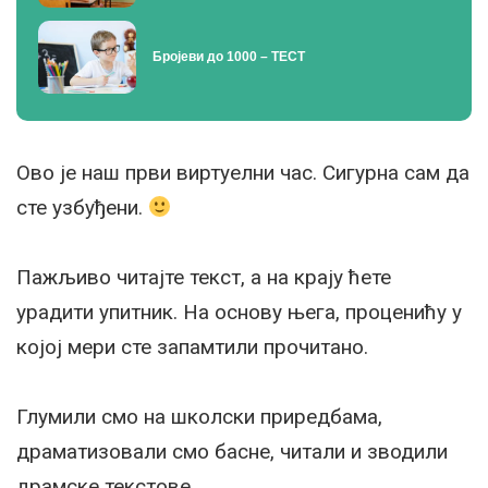
Бројеви до 1000 – ТЕСТ
Ово је наш први виртуелни час. Сигурна сам да
сте узбуђени.
Пажљиво читајте текст, а на крају ћете
урадити упитник. На основу њега, проценићу у
којој мери сте запамтили прочитано.
Глумили смо на школски приредбама,
драматизовали смо басне, читали и зводили
драмске текстове.