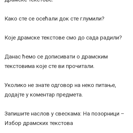
Како сте се осећали док сте глумили?
Које драмске текстове смо до сада радили?
Данас ћемо се дописивати о драмским
текстовима које сте ви прочитали.
Уколико не знате одговор на неко питање,
додајте у коментар предмета.
Запишите наслов у свескама: На позорници –
Избор драмских текстова