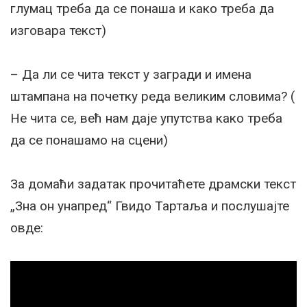
глумац треба да се понаша и како треба да
изговара текст)
– Да ли се чита текст у загради и имена
штампана на почетку реда великим словима? (
Не чита се, већ нам даје упутства како треба
да се понашамо на сцени)
За домаћи задатак прочитаћете драмски текст
„Зна он унапред“ Гвидо Тартаља и послушајте
овде: