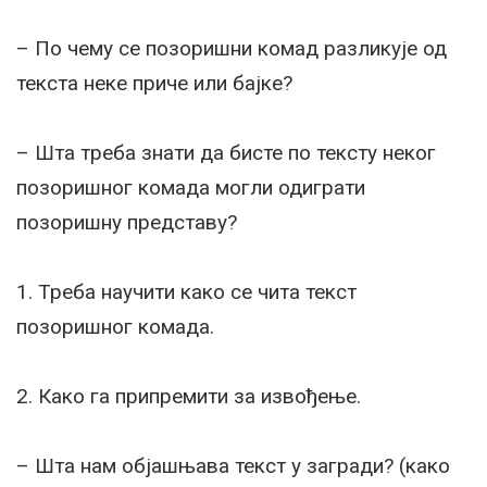
– По чему се позоришни комад разликује од
текста неке приче или бајке?
– Шта треба знати да бисте по тексту неког
позоришног комада могли одиграти
позоришну представу?
1. Треба научити како се чита текст
позоришног комада.
2. Како га припремити за извођење.
– Шта нам објашњава текст у загради? (како