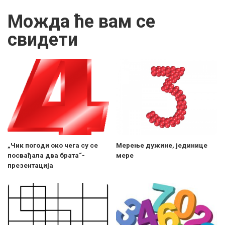
Можда ће вам се
свидети
„Чик погоди око чега су се
Meрење дужине, јединице
посвађала два брата“-
мере
презентација