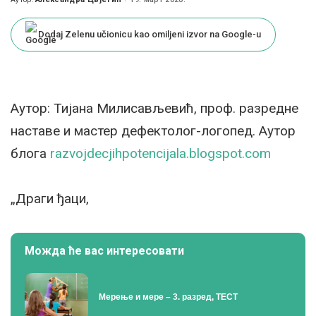
Posted
by
Dodaj Zelenu učionicu kao omiljeni izvor na Google-u
Аутор: Тијана Милисављевић, проф. разредне
наставе и мастер дефектолог-логопед. Аутор
блога
razvojdecjihpotencijala.blogspot.com
„Драги ђаци,
Можда ће вас интересовати
Мерење и мере – 3. разред, ТЕСТ