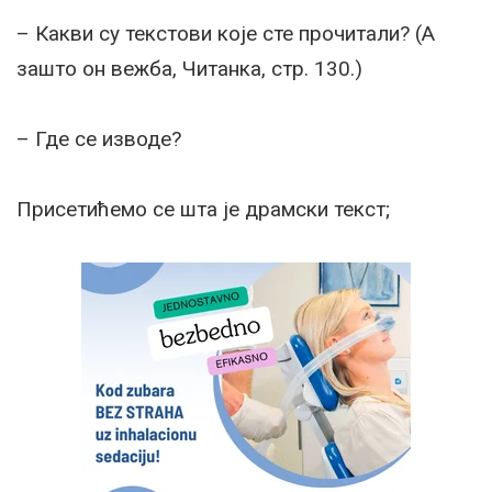
– Какви су текстови које сте прочитали? (А
зашто он вежба, Читанка, стр. 130.)
– Где се изводе?
Присетићемо се шта је драмски текст;