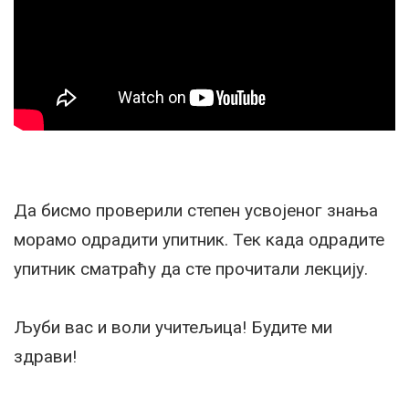
Да бисмо проверили степен усвојеног знања
морамо одрадити упитник. Тек када одрадите
упитник сматраћу да сте прочитали лекцију.
Љуби вас и воли учитељица! Будите ми
здрави!