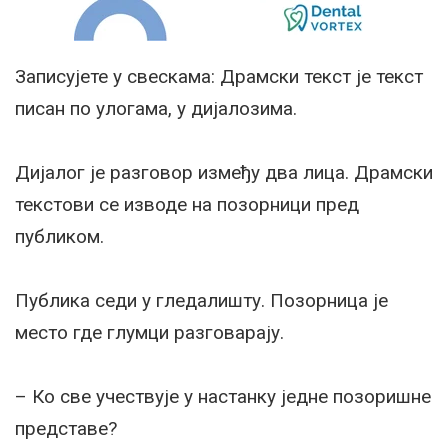
Записујете у свескама: Драмски текст је текст
писан по улогама, у дијалозима.
Дијалог је разговор између два лица. Драмски
текстови се изводе на позорници пред
публиком.
Публика седи у гледалишту. Позорница је
место где глумци разговарају.
– Ко све учествује у настанку једне позоришне
представе?