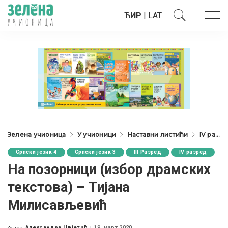
ЋИР
|
LAT
Зелена учионица
У учионици
Наставни листићи
IV разред
Српски језик 4
Српски језик 3
III Разред
IV разред
На позорници (избор драмских
текстова) – Тијана
Милисављевић
Александра Цвјетић
19. март 2020.
Аутор: