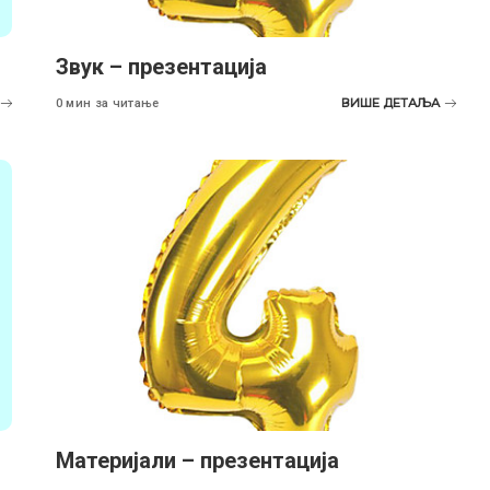
Звук – презентација
ВИШЕ ДЕТАЉА
0 мин за читање
Maтеријали – презентација