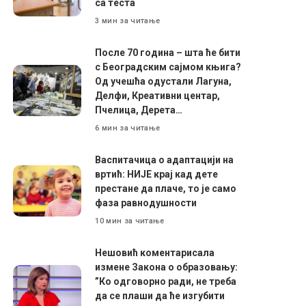
са теста
3 мин за читање
После 70 година – шта ће бити
с Београдским сајмом књига?
Од учешћа одустали Лагуна,
Делфи, Креативни центар,
Пчелица, Дерета…
6 мин за читање
Васпитачица о адаптацији на
вртић: НИЈЕ крај кад дете
престане да плаче, то је само
фаза равнодушности
10 мин за читање
Нешовић коментарисала
измене Закона о образовању:
”Ко одговорно ради, не треба
да се плаши да ће изгубити