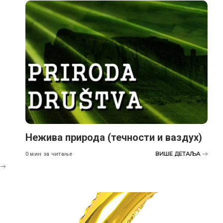
Нежива природа (течности и ваздух)
ВИШЕ ДЕТАЉА
0 мин за читање