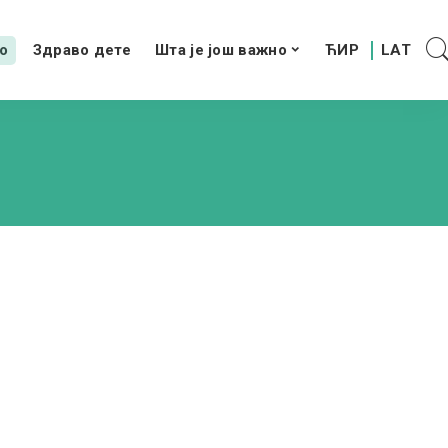
о
Здраво дете
Шта је још важно