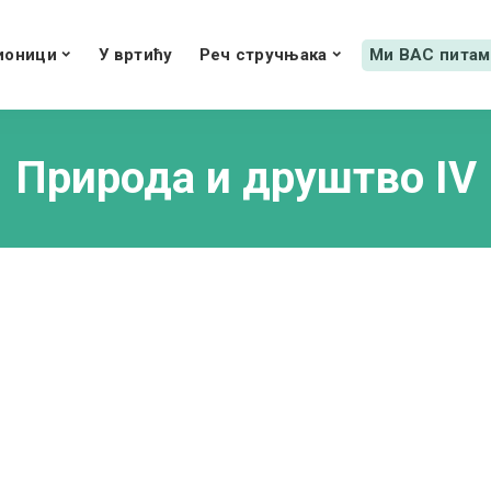
ионици
У вртићу
Реч стручњака
Ми ВАС питам
Природа и друштво IV