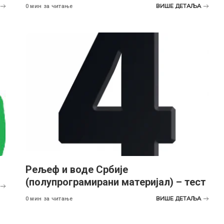
ВИШЕ ДЕТАЉА
0 мин за читање
Рељеф и воде Србије
(полупрограмирани материјал) – тест
ВИШЕ ДЕТАЉА
0 мин за читање