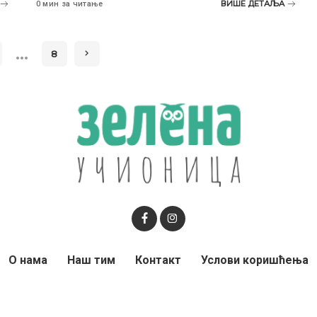
ВИШЕ ДЕТАЉА
0 мин за читање
…
8
О нама
Наш тим
Контакт
Услови коришћења