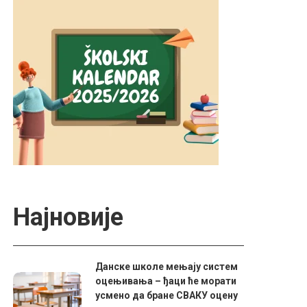
Најновије
Данске школе мењају систем
оцењивања – ђаци ће морати
усмено да бране СВАКУ оцену