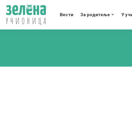
Вести
За родитеље
У уч