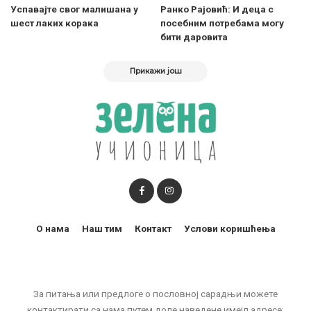
Успавајте свог малишана у
Ранко Рајовић: И деца с
шест лаких корака
посебним потребама могу
бити даровита
Прикажи још
О нама
Наш тим
Контакт
Услови коришћења
За питања или предлоге о пословној сарадњи можете
контактирати са нама путем доле наведене имејл адресе: