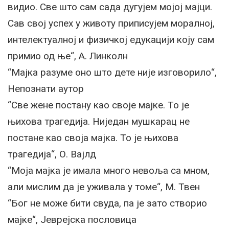
видио. Све што сам сада дугујем мојој мајци.
Сав свој успех у животу приписујем моралној,
интелектуалној и физичкој едукацији коју сам
примио од ње“, А. Линколн
“Мајка разуме оно што дете није изговорило“,
Непознати аутор
“Све жене постану као своје мајке. То је
њихова трагедија. Ниједан мушкарац не
постане као своја мајка. То је њихова
трагедија“, О. Вајлд
“Моја мајка је имала много невоља са мном,
али мислим да је уживала у томе“, М. Твен
“Бог не може бити свуда, па је зато створио
мајке“, Јеврејска пословица