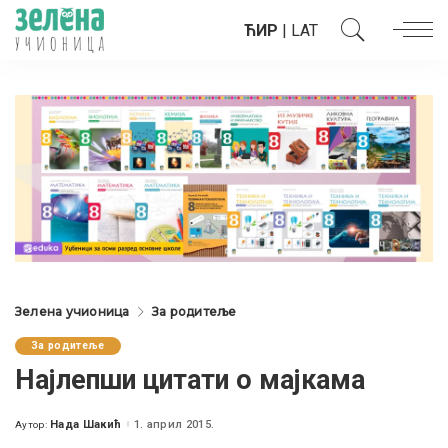
ЋИР
|
LAT
Зелена учионица
За родитеље
За родитеље
Најлепши цитати о мајкама
Нада Шакић
1. април 2015.
Аутор:
Posted
by