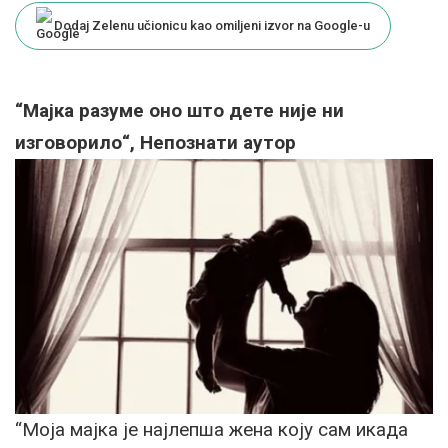
Dodaj Zelenu učionicu kao omiljeni izvor na Google-u
“Мајка разуме оно што дете није ни
изговорило“, Непознати аутор
“Моја мајка је најлепша жена коју сам икада