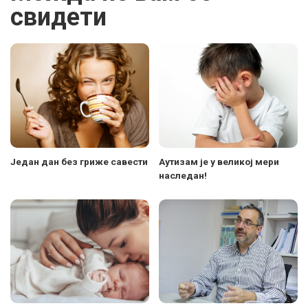
свидети
Један дан без гриже савести
Аутизам је у великој мери
наследан!