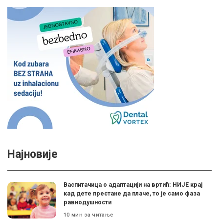
Најновије
Васпитачица о адаптацији на вртић: НИЈЕ крај
кад дете престане да плаче, то је само фаза
равнодушности
10 мин за читање