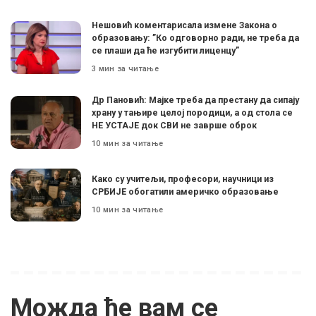
Нешовић коментарисала измене Закона о
образовању: ”Ко одговорно ради, не треба да
се плаши да ће изгубити лиценцу”
3 мин за читање
Др Пановић: Мајке треба да престану да сипају
храну у тањире целој породици, а од стола се
НЕ УСТАЈЕ док СВИ не заврше оброк
10 мин за читање
Како су учитељи, професори, научници из
СРБИЈЕ обогатили америчко образовање
10 мин за читање
Можда ће вам се