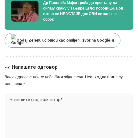
Др Пановић: Мајке треба да престану да
сипају храну у тањире целој породици, а од
стола се НЕ УСТАЈЕ док СВИ не заврше
оброк
Dodaj Zelenu učionicu kao omiljeni izvor na Google-u
Напишите одговор
Ваша адреса е-поште неће бити објављена.
Неопходна поља су
означена
*