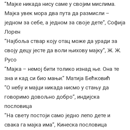
“Мајке никада нису саме у својим мислима.
Мајка увек мора два пута да размисли –
једном за себе, а једном за своје дете“, Софија
Лорен
“Најбоља ствар коју отац може да уради за
своју децу јесте да воли њихову мајку“, Ж. Ж.
Русо
“Мајка – немој бити толико изнад ње. Она те
зна и кад си био мањи.” Матија Бећковић
“О небу и мајци никада нисмо у стању да
говоримо довољно добро“, индијска
пословица
“На свету постоји само једно лепо дете и
свака га мајка има“, Кинеска пословица