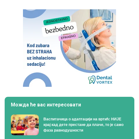
Можда ће вас интересовати
Васпитачица о адаптацији на вртић: НИЈЕ
крај кад дете престане да плаче, то је само
фаза равнодушности