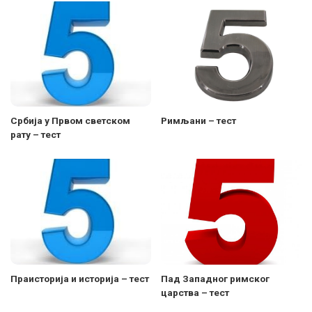
Србија у Првом светском
Римљани – тест
рату – тест
Праисторија и историја – тест
Пад Западног римског
царства – тест