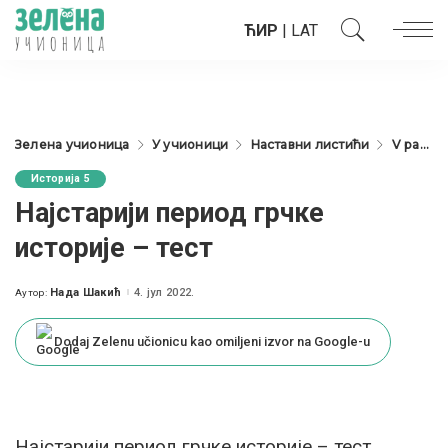
ЋИР
|
LAT
Зелена учионица
У учионици
Наставни листићи
V разред
Историја 5
Најстарији период грчке
историје – тест
Нада Шакић
4. јул 2022.
Аутор:
Posted
by
Dodaj Zelenu učionicu kao omiljeni izvor na Google-u
Најстарији период грчке историје – тест