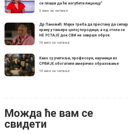
се плаши да ће изгубити лиценцу”
3 мин за читање
Др Пановић: Мајке треба да престану да сипају
храну у тањире целој породици, а од стола се
НЕ УСТАЈЕ док СВИ не заврше оброк
10 мин за читање
Како су учитељи, професори, научници из
СРБИЈЕ обогатили америчко образовање
10 мин за читање
Можда ће вам се
свидети