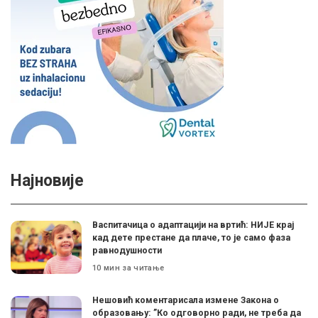
Најновије
Васпитачица о адаптацији на вртић: НИЈЕ крај
кад дете престане да плаче, то је само фаза
равнодушности
10 мин за читање
Нешовић коментарисала измене Закона о
образовању: ”Ко одговорно ради, не треба да