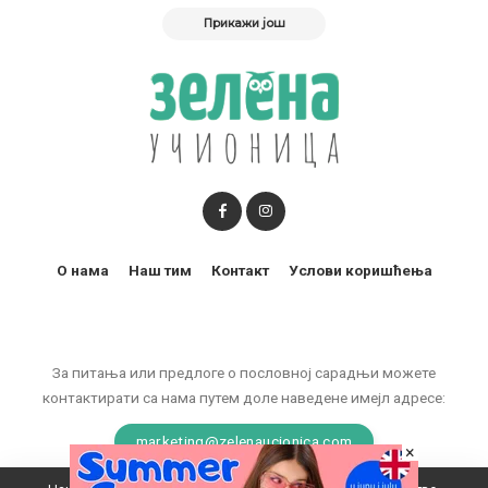
Прикажи још
О нама
Наш тим
Контакт
Услови коришћења
За питања или предлоге о пословној сарадњи можете
контактирати са нама путем доле наведене имејл адресе:
marketing@zelenaucionica.com
×