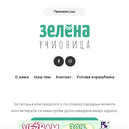
Прикажи још
О нама
Наш тим
Контакт
Услови коришћења
За питања или предлоге о пословној сарадњи можете
контактирати са нама путем доле наведене имејл адресе:
marketing@zelenaucionica.com
×