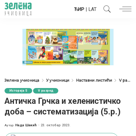
ЋИР
|
LAT
Зелена учионица
У учионици
Наставни листићи
V разред
Историја 5
V разред
Античка Грчка и хеленистичко
доба – систематизација (5.р.)
Нада Шакић
23. октобар 2023.
Аутор:
Posted
by