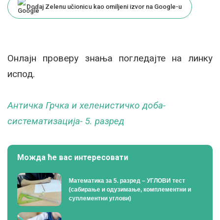
Dodaj Zelenu učionicu kao omiljeni izvor na Google-u
Онлајн проверу знања погледајте на линку
испод.
Античка Грчка и хеленистичко доба-
систематизација- 5. разред
Можда ће вас интересовати
Математика за 5. разред – УГЛОВИ тест
(сабирање и одузимање, комплементни и
суплементни углови)