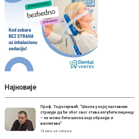
Најновије
Проф. Тодосијевић: ”Школа у којој наставник
страхује да ће због свог става изгубити лиценцу
– не може бити школа која образује и
васпитава”
14 мин за читање