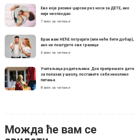
Ево које ризике царски рез носи за ДЕТЕ, ако
није неопходан
7 мин за читање
Брак вам НЕЋЕ потрајати (или неће бити добар),
ако не поштујете ове границе
4 мин за читање
Учитељица родитељима: Док припремате дете
за полазак у школу, поставите себи неколико
питања
8 мин за читање
Можда ће вам се