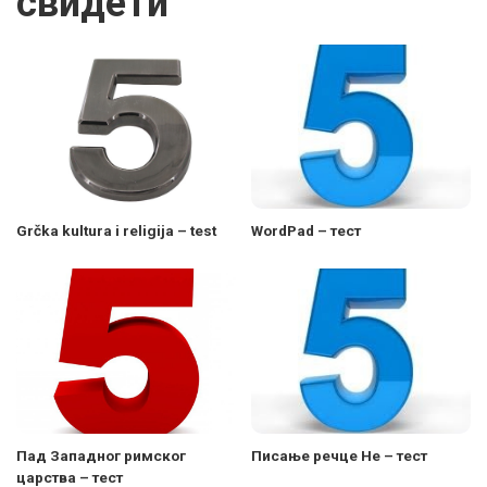
свидети
Grčka kultura i religija – test
WordPad – тест
Пад Западног римског
Писање речце Не – тест
царства – тест