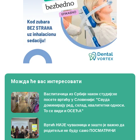
Можда ће вас интересовати
Васпитачица из Србије након студијске
посете вртићу у Словенији: ”Свуда
доминирају ред, склад, квалитетни односи.
То се види и ОСЕЋА”
Вртић НИЈЕ чуваоница и зашто је важно да
родитељи не буду само ПОСМАТРАЧИ