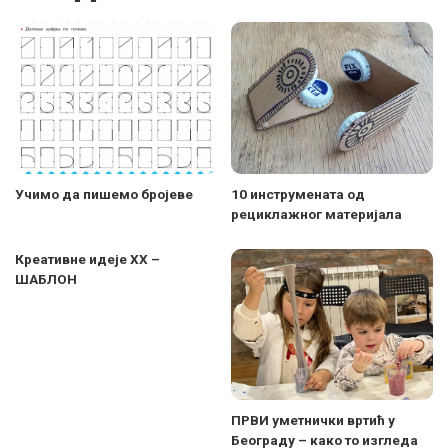
Учимо да пишемо бројеве
10 инструмената од
рециклажног материјала
Креативне идеје XX –
ШАБЛОН
ПРВИ уметнички вртић у
Београду – како то изгледа