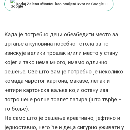
Dodaj Zelenu učionicu kao omiljeni izvor na Google-u
Када је потребно деци обезбедити место за
цртање а куповина посебног стола за то
изискује велики трошак и/или место у стану
којег и тако нема много, имамо одлично
решење. Све што вам је потребно је неколико
комада чврстог картона, маказе, лепак и
четири картонска ваљка који остану иза
потрошене ролне тоалет папира (што тврђе –
то боље).
Не само што је решење креативно, јефтино и
једноставно, него ће и деца сигурно уживати у