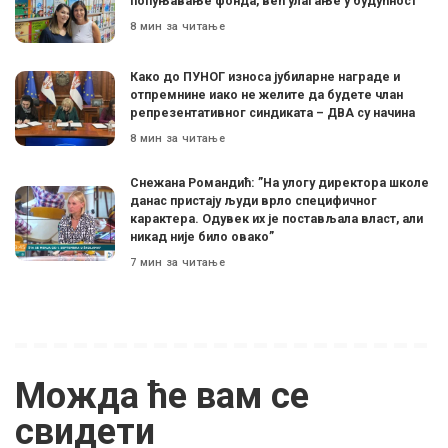
попуњавање фонда, већ улагање у будућност”
8 мин за читање
Како до ПУНОГ износа јубиларне награде и
отпремнине иако не желите да будете члан
репрезентативног синдиката – ДВА су начина
8 мин за читање
Снежана Романдић: ”На улогу директора школе
данас пристају људи врло специфичног
карактера. Одувек их је постављала власт, али
никад није било овако”
7 мин за читање
Можда ће вам се
свидети