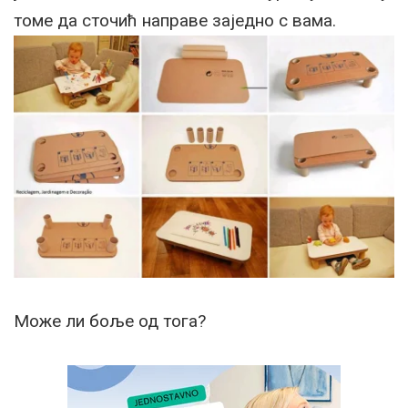
томе да сточић направе заједно с вама.
Може ли боље од тога?