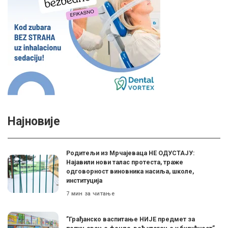
Најновије
Родитељи из Мрчајеваца НЕ ОДУСТАЈУ:
Најавили нови талас протеста, траже
одговорност виновника насиља, школе,
институција
7 мин за читање
”Грађанско васпитање НИЈЕ предмет за