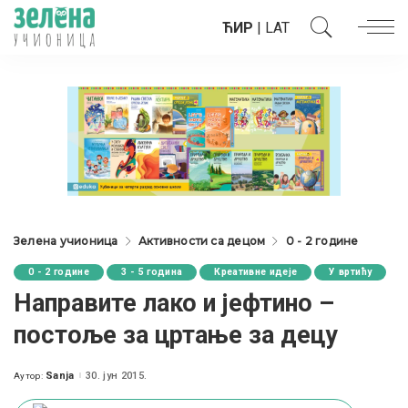
ЋИР
|
LAT
Зелена учионица
Активности са децом
0 - 2 године
0 - 2 године
3 - 5 година
Креативне идеје
У вртићу
Направите лако и јефтино –
постоље за цртање за децу
Sanja
30. јун 2015.
Аутор:
Posted
by