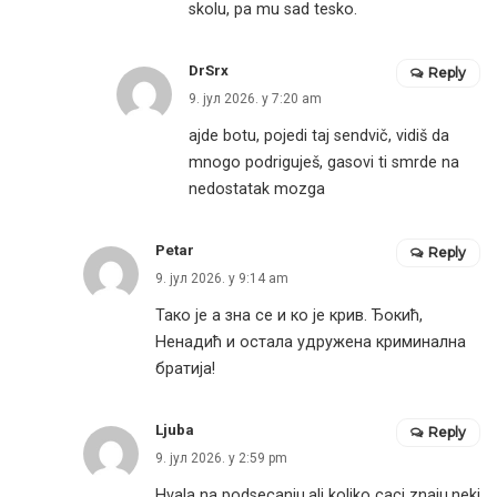
skolu, pa mu sad tesko.
DrSrx
Reply
9. јул 2026. у 7:20 am
ajde botu, pojedi taj sendvič, vidiš da
mnogo podriguješ, gasovi ti smrde na
nedostatak mozga
Petar
Reply
9. јул 2026. у 9:14 am
Тако је а зна се и ко је крив. Ђокић,
Ненадић и остала удружена криминална
братија!
Ljuba
Reply
9. јул 2026. у 2:59 pm
Hvala na podsecanju,ali koliko caci znaju,neki