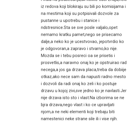
iz redova koji blokiraju su bili po komisijama i
na mestima koji su potpisivali dozvole za
pustanne u upotrebu i stanice i
ndstresnice.Sta se sve posle valjalo,opet
nemamo kratku pamet,nego se prisecamo
dalje,a neko ko je ucestvovao, jepotvrdio ko
je odgovoran,a zapravo i stvarno,ko nije.
Mozda se i tebu posreci oa se prisetis i
prosvetlis,a naravno onaj ko je opstruirao rad
necega,a jos ga drzava placa,treba da dobiije
otkaz,ako nece sam da napusti radno mesto
i dozvoli da radi onaj ko zeli i ko postuje
drzavu u kojoj zivi,sve jedno ko je navlasti.Jer
nije drzava isto sto i vlast.Na izborima se ne
bjra drzava,nego vlast i ko ce upravljati
njom,a ne neki elementi koji trebaju biti
namestenici neke strane sile ili i vise njih.