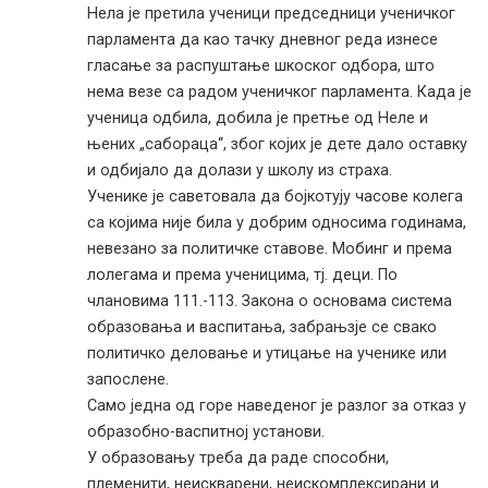
Нела је претила ученици председници ученичког
парламента да као тачку дневног реда изнесе
гласање за распуштање шкоског одбора, што
нема везе са радом ученичког парламента. Када је
ученица одбила, добила је претње од Неле и
њених „сабораца“, због којих је дете дало оставку
и одбијало да долази у школу из страха.
Ученике је саветовала да бојкотују часове колега
са којима није била у добрим односима годинама,
невезано за политичке ставове. Мобинг и према
лолегама и према ученицима, тј. деци. По
члановима 111.-113. Закона о основама система
образовања и васпитања, забрањзје се свако
политичко деловање и утицање на ученике или
запослене.
Само једна од горе наведеног је разлог за отказ у
образобно-васпитној установи.
У образовању треба да раде способни,
племенити, неискварени, неискомплексирани и