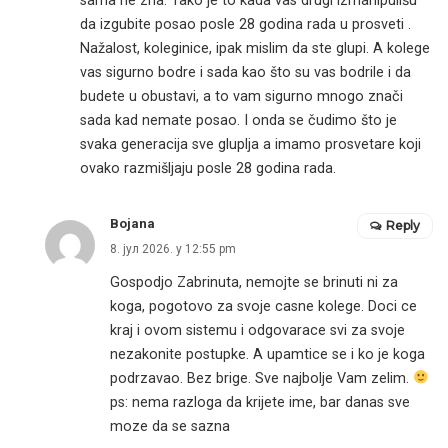
sama ne zna. Tako je to kada vas drugi izmanipulišu
da izgubite posao posle 28 godina rada u prosveti .
Nažalost, koleginice, ipak mislim da ste glupi. A kolege
vas sigurno bodre i sada kao što su vas bodrile i da
budete u obustavi, a to vam sigurno mnogo znači
sada kad nemate posao. I onda se čudimo što je
svaka generacija sve gluplja a imamo prosvetare koji
ovako razmišljaju posle 28 godina rada.
Bojana
Reply
8. јул 2026. у 12:55 pm
Gospodjo Zabrinuta, nemojte se brinuti ni za
koga, pogotovo za svoje casne kolege. Doci ce
kraj i ovom sistemu i odgovarace svi za svoje
nezakonite postupke. A upamtice se i ko je koga
podrzavao. Bez brige. Sve najbolje Vam zelim.
ps: nema razloga da krijete ime, bar danas sve
moze da se sazna