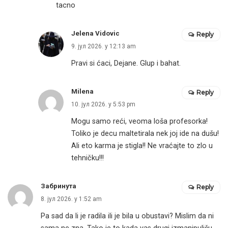
tacno
Jelena Vidovic
Reply
9. јул 2026. у 12:13 am
Pravi si ćaci, Dejane. Glup i bahat.
Milena
Reply
10. јул 2026. у 5:53 pm
Mogu samo reći, veoma loša profesorka!
Toliko je decu maltetirala nek joj ide na dušu!
Ali eto karma je stigla!! Ne vraćajte to zlo u
tehničku!!!
Забринута
Reply
8. јул 2026. у 1:52 am
Pa sad da li je radila ili je bila u obustavi? Mislim da ni