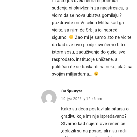
I zašto još uvek nema ni početka
suđenja ni okrivljenih za nadstresicu, a
vidim da se nova ubistva gomilaju!?
pozdravite mi Veselina Milića kad ga
vidite, sa njim će Srbija ici napred
sigurno.
Žao mi je samo što ne vidite
da kad sve ovo prodje, svi ćemo biti u
istom sosu, zaduživanje do guše, sve
rasprodato, institucije uništene, a
političari će se baškariti na nekoj plaži sa
svojim milijardama….
Забринута
10. јул 2026. у 12:46 am
Kako su deca postavljala pitanja o
gradivu koje im nije ispredavano?
Stvarno kad čujem ove rečenice
,dolazili su na posao, ali nisu radili