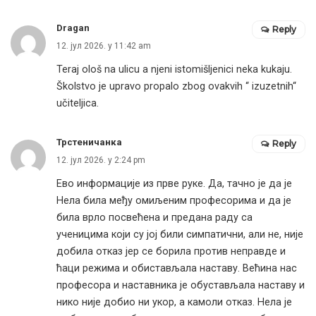
Dragan
Reply
12. јул 2026. у 11:42 am
Teraj ološ na ulicu a njeni istomišljenici neka kukaju.
Školstvo je upravo propalo zbog ovakvih “ izuzetnih“
učiteljica.
Трстеничанка
Reply
12. јул 2026. у 2:24 pm
Ево информације из прве руке. Да, тачно је да је
Нела била међу омиљеним професорима и да је
била врло посвећена и предана раду са
ученицима који су јој били симпатични, али не, није
добила отказ јер се борила против неправде и
ћаци режима и обистављала наставу. Већина нас
професора и наставника је обустављала наставу и
нико није добио ни укор, а камоли отказ. Нела је