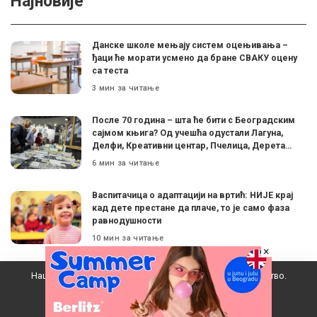
Најновије
Данске школе мењају систем оцењивања –
ђаци ће морати усмено да бране СВАКУ оцену
са теста
3 мин за читање
После 70 година – шта ће бити с Београдским
сајмом књига? Од учешћа одустали Лагуна,
Делфи, Креативни центар, Пчелица, Дерета…
6 мин за читање
Васпитачица о адаптацији на вртић: НИЈЕ крај
кад дете престане да плаче, то је само фаза
равнодушности
10 мин за читање
×
Нешовић коментарисала измене Закона о
Наш вебсајт користи колачиће да побољша ваше искуство.
образовању: ”Ко одговорно ради, не треба да
се плаши да ће изгубити лиценцу”
Прихватам
3 мин за читање