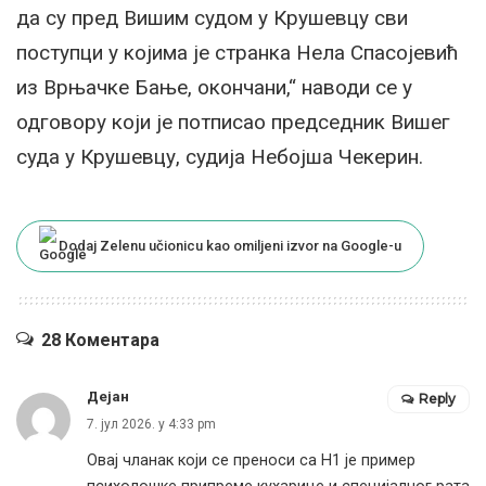
да су пред Вишим судом у Крушевцу сви
поступци у којима је странка Нела Спасојевић
из Врњачке Бање, окончани,“ наводи се у
одговору који је потписао председник Вишег
суда у Крушевцу, судија Небојша Чекерин.
Dodaj Zelenu učionicu kao omiljeni izvor na Google-u
28 Коментара
Дејан
Reply
7. јул 2026. у 4:33 pm
Овај чланак који се преноси са Н1 је пример