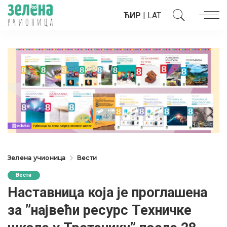
ЋИР
|
LAT
Зелена учионица
Вести
Вести
Наставница која је проглашена
за ”највећи ресурс Техничке