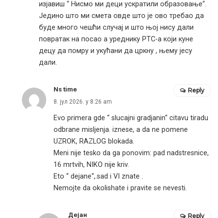
изјавиш “ Нисмо ми деци ускратили образовање“.
Једино што ми смета овде што је ово требао да
буде много чешћи случај и што њој нису дали
повратак на посао а уреднику РТС-а који куне
децу да помру и укућани да цркну , њему јесу
дали.
Ns time
Reply
8. јул 2026. у 8:26 am
Evo primera gde “ slucajni gradjanin“ citavu tiradu
odbrane misljenja. iznese, a da ne pomene
UZROK, RAZLOG blokada.
Meni nije tesko da ga ponovim: pad nadstresnice,
16 mrtvih, NIKO nije kriv.
Eto “ dejane“,.sad i VI znate .
Nemojte da okolishate i pravite se nevesti.
Дејан
Reply