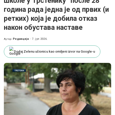
школе у Трстенику” после 28
година рада једна је од првих (и
ретких) која је добила отказ
након обустава наставе
Редакција
7. јул 2026.
Аутор:
Posted
by
Dodaj Zelenu učionicu kao omiljeni izvor na Google-u