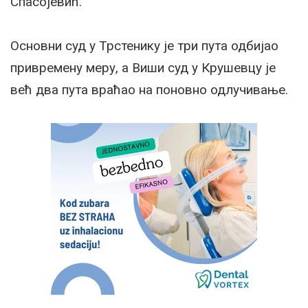
Спасојевић.
Основни суд у Трстенику је три пута одбијао
привремену меру, а Виши суд у Крушевцу је
већ два пута враћао на поновно одлучивање.