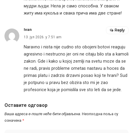
мудри људи. Нела је само способна. У сваком
житу има кукоља и свака прича има две стране!
Ivan
Reply
13. јул 2026. у 7:51 am
Naravno i nista nije cudno sto obojeni botovi reaguju
agresivno i nestrucno jer oni ne citaju bilo sta a kamoli
zakon. Gde i kako u kojoj zemlji na svetu moze da se
ne radi, pravis probleme ometas nastavu a hoces da
primas platu i zadrzis drzavni posao koji te hrani? Sud
je potpuno u pravu bez obzira sto mi je zao
profesorice koja je pomislila sve sto leti da se jede.
Оставите одговор
Ваша адреса е-поште неће бити објављена.
Неопходна поља су
означена
*