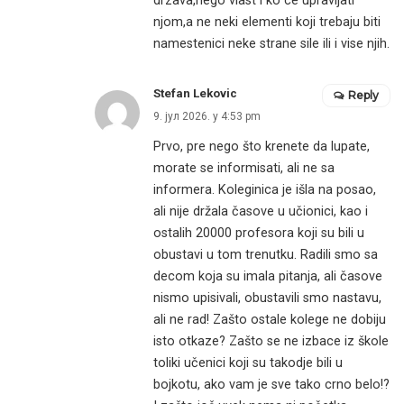
drzava,nego vlast i ko ce upravljati
njom,a ne neki elementi koji trebaju biti
namestenici neke strane sile ili i vise njih.
Stefan Lekovic
Reply
9. јул 2026. у 4:53 pm
Prvo, pre nego što krenete da lupate,
morate se informisati, ali ne sa
informera. Koleginica je išla na posao,
ali nije držala časove u učionici, kao i
ostalih 20000 profesora koji su bili u
obustavi u tom trenutku. Radili smo sa
decom koja su imala pitanja, ali časove
nismo upisivali, obustavili smo nastavu,
ali ne rad! Zašto ostale kolege ne dobiju
isto otkaze? Zašto se ne izbace iz škole
toliki učenici koji su takodje bili u
bojkotu, ako vam je sve tako crno belo!?