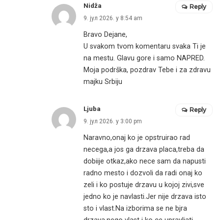
Nidža
Reply
9. јул 2026. у 8:54 am
Bravo Dejane,
U svakom tvom komentaru svaka Ti je
na mestu. Glavu gore i samo NAPRED.
Moja podrška, pozdrav Tebe i za zdravu
majku Srbiju
Ljuba
Reply
9. јул 2026. у 3:00 pm
Naravno,onaj ko je opstruirao rad
necega,a jos ga drzava placa,treba da
dobiije otkaz,ako nece sam da napusti
radno mesto i dozvoli da radi onaj ko
zeli i ko postuje drzavu u kojoj zivi,sve
jedno ko je navlasti.Jer nije drzava isto
sto i vlast.Na izborima se ne bjra