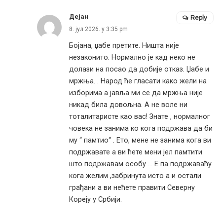
Дејан
Reply
8. јул 2026. у 3:35 pm
Бојана, џабе претите. Ништа није
незаконито. Нормално је кад неко не
долази на посао да добије отказ. Џабе и
мржња. . Народ ће гласати како жели на
изборима а јавља ми се да мржња није
никад била довољна. А не воле ни
тоталитаристе као вас! Знате , нормалног
човека не занима ко кога подржава да би
му “ памтио“ . Ето, мене не занима кога ви
подржавате а ви ћете мени јел памтити
што подржавам особу … Е па подржаваћу
кога желим ,забринута исто а и остали
грађани а ви нећете правити Северну
Кореју у Србији.