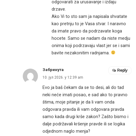
odgovarati za urusavanje i izdaju
drzave.
Ako Vi to sto sam ja napisala shvatate
kao pretnju to je Vasa stvar. I naravno
da imate pravo da podrzavate koga
hocete. Samo se nadam da niste medju
onima koji podrzavaju vlast jer se i sami
bavite nezakonitim radnjama.
Забринута
Reply
10. јул 2026. у 12:39 am
Evo ja baš čekam da se to desi, ali do tad
neki neće imati posao, e sad ako to pravno
štima, moje pitanje je da li vam onda
odgovara pravda ili vam odgovara pravda
samo kada drugi krše zakon? Zašto bismo i
dalje podržavali kršenje pravde ili se logika
odjednom naglo menja?