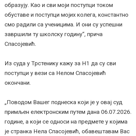
образују. Као и сви моји поступци током
обуставе и поступци мојих колега, константно
смо радили са ученицима. И они су успешни
завршили ту школску годину“, прича
Спасојевић.
Из суда у Трстенику кажу за Н1 да су сви
поступци у вези са Нелом Спасојевић
окончани.
„Поводом Вашег поднеска који је у овај суд
примљен електронским путем дана 06.07.2026.
године, а који се односи на предмете у којима
је странка Нела Спасојевић, обавештавам Вас