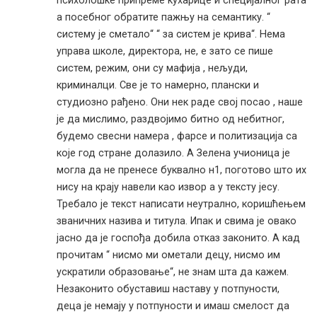
психолошке припреме кухарице и специјалног рата
а посебног обратите пажњу на семантику. “
систему је сметало“ “ за систем је крива“. Нема
управа школе, директора, не, е зато се пише
систем, режим, они су мафија , нељуди,
криминалци. Све је то намерно, плански и
студиозно рађено. Они нек раде свој посао , наше
је да мислимо, раздвојимо битно од небитног,
будемо свесни намера , фарсе и политизација са
које год стране долазило. А Зелена учионица је
могла да не пренесе буквално н1, поготово што их
нису на крају навели као извор а у тексту јесу.
Требало је текст написати неутрално, коришћењем
званичних назива и титула. Ипак и свима је овако
јасно да је госпођа добила отказ законито. А кад
прочитам “ нисмо ми ометали децу, нисмо им
ускратили образовање“, не знам шта да кажем.
Незаконито обуставиш наставу у потпуности,
деца је немају у потпуности и имаш смелост да