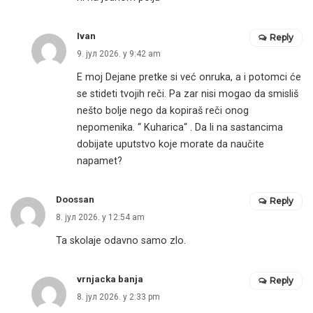
Ivan
Reply
9. јул 2026. у 9:42 am
E moj Dejane pretke si već onruka, a i potomci će
se stideti tvojih reči. Pa zar nisi mogao da smisliš
nešto bolje nego da kopiraš reči onog
nepomenika. “ Kuharica“ . Da li na sastancima
dobijate uputstvo koje morate da naučite
napamet?
Doossan
Reply
8. јул 2026. у 12:54 am
Ta skolaje odavno samo zlo.
vrnjacka banja
Reply
8. јул 2026. у 2:33 pm