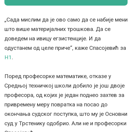
„Сада мислим да је ово само да се набије мени
што више материјалних трошкова. Да се
доведем на ивицу егзистенције. И да
одустанем од целе приче“, каже Спасојевић за
Н1
.
Поред професорке математике, отказе у
Средњој техничкој школи добило је још двоје
професора, од којих је један поднео захтев за
привремену меру повратка на посао до
окончања судског поступка, што му је Основни
суд у Трстенику одобрио. Али не и професорки