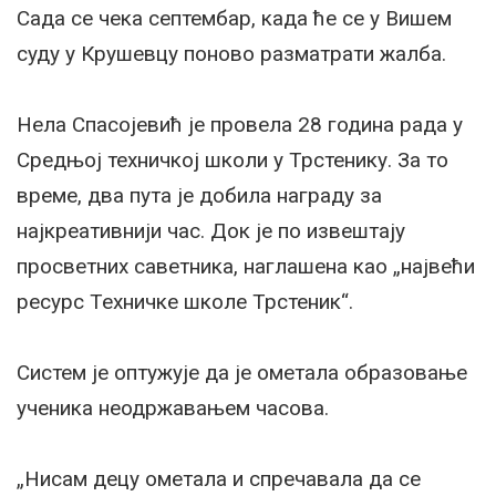
Сада се чека септембар, када ће се у Вишем
суду у Крушевцу поново разматрати жалба.
Нела Спасојевић је провела 28 година рада у
Средњој техничкој школи у Трстенику. За то
време, два пута је добила награду за
најкреативнији час. Док је по извештају
просветних саветника, наглашена као „највећи
ресурс Техничке школе Трстеник“.
Систем је оптужује да је ометала образовање
ученика неодржавањем часова.
„Нисам децу ометала и спречавала да се