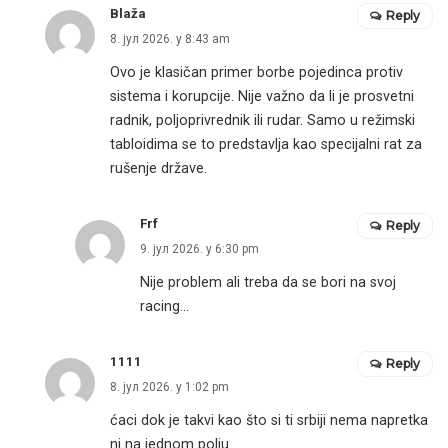
Blaža
Reply
8. јул 2026. у 8:43 am
Ovo je klasičan primer borbe pojedinca protiv
sistema i korupcije. Nije važno da li je prosvetni
radnik, poljoprivrednik ili rudar. Samo u režimski
tabloidima se to predstavlja kao specijalni rat za
rušenje države.
Frf
Reply
9. јул 2026. у 6:30 pm
Nije problem ali treba da se bori na svoj
racing…
1111
Reply
8. јул 2026. у 1:02 pm
ćaci dok je takvi kao što si ti srbiji nema napretka
ni na jednom polju