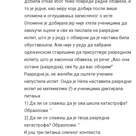
добила отказ због теже повреде радне обавезе, и
то је једне, као меру која добија после више
опомена и оглушавања записленог о исте.
Опомене је добијала јер није хтела ученицима да
закључи оцене и све их пислала на разредни
испит, што је у реду с обзиром да је настава била
обустављена. Али није у реду да забрани
одељенском старешини да присуствује разредном
испиту, што је законска обавеза, уз речи: „Ако она
остане (разредна), све ћу да вас оборим!“
Разредна је, не желећи да оштети ученике
напустила испит. Онда је Нела наставила разредни
испит из математике (!) и ученицима диктирала
питања:
1) Да ли се слажеш да је ова школа катастрофа?
Образложи. “
2) Да ли се слажеш да је твоја разредна
катастрофа? Образложи. “
И још три питања сличног контекста.