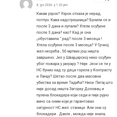
8. јул 2026. у 1:32 pm
Какав узрок? Узрок отказа је нерад,
потпун. Кава надстрешница? Бунили се и
после 3 дана и лупали? Хтели осуђене
после 3 дана? као? Кад је она
„обуставила “ рад? после 3 месеца !.
Хтела осуђене после 3 месеца? У Грчкој
жел несрећа , 50 мртвих још ништа
завршено. Јел у Швајцарској неко осуђен
убог пожара у јануару ? Није. Јеси се ти у
НС бунио кад су деца горела у Контрасту
и Ланџу? Шетао после два масовна
убиства за време Тадића? Ниси. Питај што
није досад ништа Загорку Доловац и
пулена блокадера који седи и пије рујно
вино са оним који је гарантовао
сигурност НС жел. станице. Али они су
блокадери . Дакле , можда није знала,