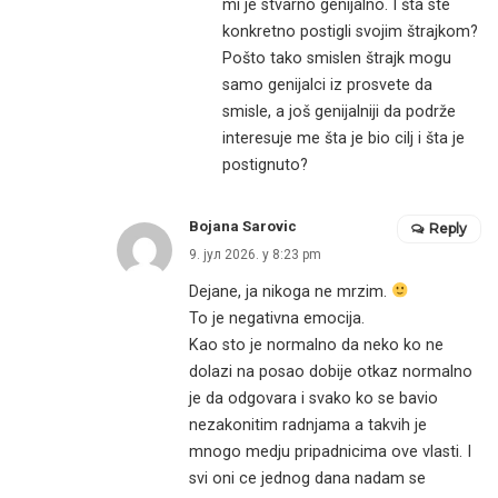
mi je stvarno genijalno. I šta ste
konkretno postigli svojim štrajkom?
Pošto tako smislen štrajk mogu
samo genijalci iz prosvete da
smisle, a još genijalniji da podrže
interesuje me šta je bio cilj i šta je
postignuto?
Bojana Sarovic
Reply
9. јул 2026. у 8:23 pm
Dejane, ja nikoga ne mrzim.
To je negativna emocija.
Kao sto je normalno da neko ko ne
dolazi na posao dobije otkaz normalno
je da odgovara i svako ko se bavio
nezakonitim radnjama a takvih je
mnogo medju pripadnicima ove vlasti. I
svi oni ce jednog dana nadam se