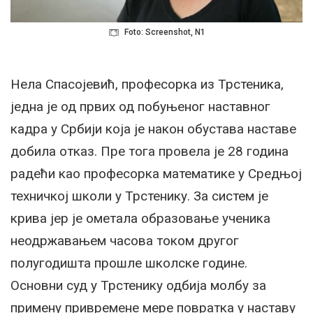
Foto: Screenshot, N1
Нела Спасојевић, професорка из Трстеника,
једна је од првих од побуњеног наставног
кадра у Србији која је након обустава наставе
добила отказ. Пре тога провела је 28 година
радећи као професорка математике у Средњој
техничкој школи у Трстенику. За систем је
крива јер је ометала образовање ученика
неодржавањем часова током другог
полугодишта прошле школске године.
Основни суд у Трстенику одбија молбу за
примену привремене мере повратка у наставу