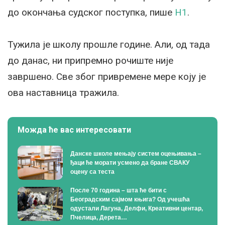
до окончања судског поступка, пише
Н1
.
Тужила је школу прошле године. Али, од тада
до данас, ни припремно рочиште није
завршено. Све због привремене мере коју је
ова наставница тражила.
Можда ће вас интересовати
Данске школе мењају систем оцењивања –
ђаци ће морати усмено да бране СВАКУ
оцену са теста
После 70 година – шта ће бити с
Београдским сајмом књига? Од учешћа
одустали Лагуна, Делфи, Креативни центар,
Пчелица, Дерета…