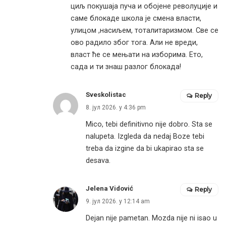
циљ покушаја пуча и обојене револуције и
саме блокаде школа је смена власти,
улицом ,насиљем, тоталитаризмом. Све се
ово радило због тога. Али не вреди,
власт ће се мењати на изборима. Ето,
сада и ти знаш разлог блокада!
Sveskolistac
Reply
8. јул 2026. у 4:36 pm
Mico, tebi definitivno nije dobro. Sta se
nalupeta. Izgleda da nedaj Boze tebi
treba da izgine da bi ukapirao sta se
desava.
Jelena Vidović
Reply
9. јул 2026. у 12:14 am
Dejan nije pametan. Mozda nije ni isao u