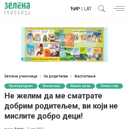
ЋИР
|
LAT
Зелена учионица
За родитеље
Васпитање
Препоручујемо
Васпитање
Мамин кутак
Лични став
Не желим да ме сматрате
добрим родитељем, ви који не
мислите добро деци!
Sanja
2. јул 2017.
Аутор: