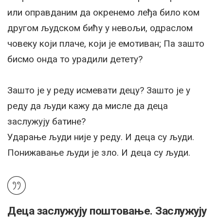
или оправданим да окренемо леђа било ком
другом људском бићу у невољи, одраслом
човеку који плаче, који је емотиван; Па зашто
бисмо онда то урадили детету?
Зашто је у реду исмевати децу? Зашто је у
реду да људи кажу да мисле да деца
заслужују батине?
Ударање људи није у реду. И деца су људи.
Понижавање људи је зло. И деца су људи.
Деца заслужују поштовање. Заслужују