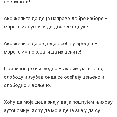
послушати!
Ако желите да деца направе добре изборе –
морате их пустити да доносе одлуке!
Ако желите да се деца осећају вредно –
морате им показати да их цените!
Прилично је очигледно – ако им дате глас,
слободу и љубав онда се осећају цењено и
слободно и вољено.
Хоћу да моја деца знају да ја поштујем њихову
аутономију. Хоћу да моја деца знају да су