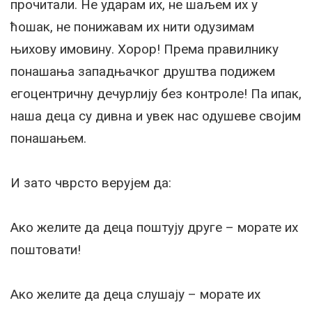
прочитали. Не ударам их, не шаљем их у
ћошак, не понижавам их нити одузимам
њихову имовину. Хорор! Према правилнику
понашања западњачког друштва подижем
егоцентричну дечурлију без контроле! Па ипак,
наша деца су дивна и увек нас одушеве својим
понашањем.
И зато чврсто верујем да:
Ако желите да деца поштују друге – морате их
поштовати!
Ако желите да деца слушају – морате их