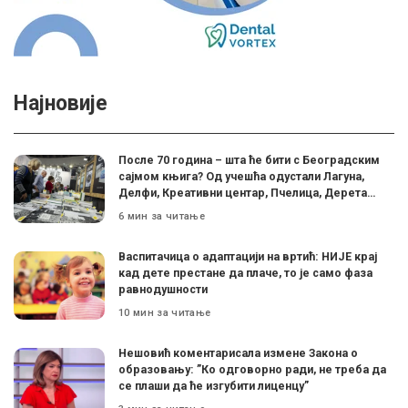
Најновије
После 70 година – шта ће бити с Београдским
сајмом књига? Од учешћа одустали Лагуна,
Делфи, Креативни центар, Пчелица, Дерета…
6 мин за читање
Васпитачица о адаптацији на вртић: НИЈЕ крај
кад дете престане да плаче, то је само фаза
равнодушности
10 мин за читање
Нешовић коментарисала измене Закона о
образовању: ”Ко одговорно ради, не треба да
се плаши да ће изгубити лиценцу”