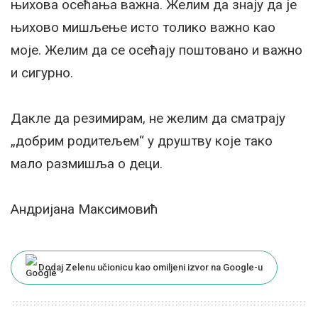
њихова осећања важна. Желим да знају да је
њихово мишљење исто толико важно као
моје. Желим да се осећају поштовано и важно
и сигурно.
Дакле да резимирам, не желим да сматрају
„добрим родитељем“ у друштву које тако
мало размишља о деци.
Андријана Максимовић
Dodaj Zelenu učionicu kao omiljeni izvor na Google-u