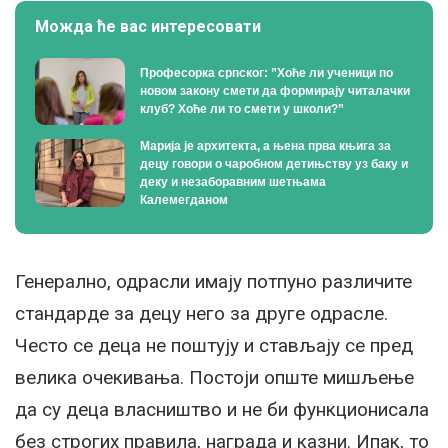
Можда ће вас интересовати
Професорка српског: ”Хоће ли ученици по
новом закону смети да формирају читалачки
клуб? Хоће ли то смети у школи?”
Марија је архитекта, а њена прва књига за
децу говори о чаробном детињству уз баку и
деку и незаборавним шетњама
Калемегданом
Генерално, одрасли имају потпуно различите
стандарде за децу него за друге одрасле.
Често се деца не поштују и стављају се пред
велика очекивања. Постоји опште мишљење
да су деца власништво и не би функционисала
без строгих правила, награда и казни. Ипак, то