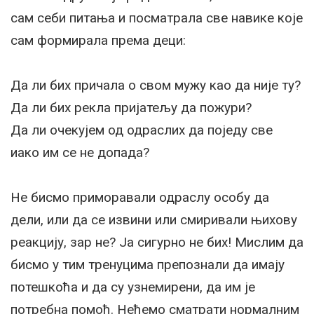
сам себи питања и посматрала све навике које
сам формирала према деци:
Да ли бих причала о свом мужу као да није ту?
Да ли бих рекла пријатељу да пожури?
Да ли очекујем од одраслих да поједу све
иако им се не допада?
Не бисмо приморавали одраслу особу да
дели, или да се извини или смиривали њихову
реакцију, зар не? Ја сигурно не бих! Мислим да
бисмо у тим тренуцима препознали да имају
потешкоћа и да су узнемирени, да им је
потребна помоћ. Нећемо сматрати нормалним