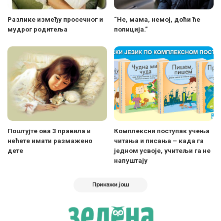
Разлике између просечног и
“Не, мама, немој, доћи ће
мудрог родитеља
полиција.”
Поштујте ова 3 правила и
Комплексни поступак учења
нећете имати размажено
читања и писања – када га
дете
једном усвоје, учитељи га не
напуштају
Прикажи још