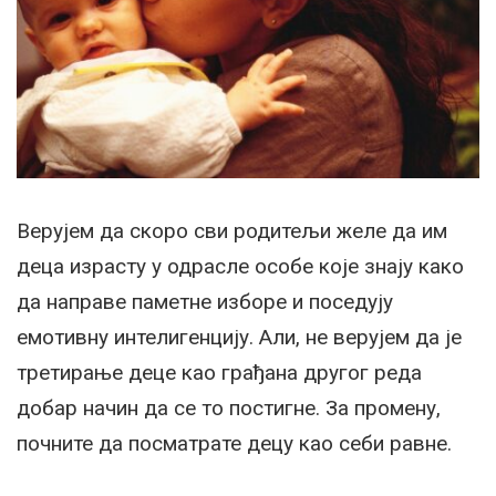
Верујем да скоро сви родитељи желе да им
деца израсту у одрасле особе које знају како
да направе паметне изборе и поседују
емотивну интелигенцију. Али, не верујем да је
третирање деце као грађана другог реда
добар начин да се то постигне. За промену,
почните да посматрате децу као себи равне.