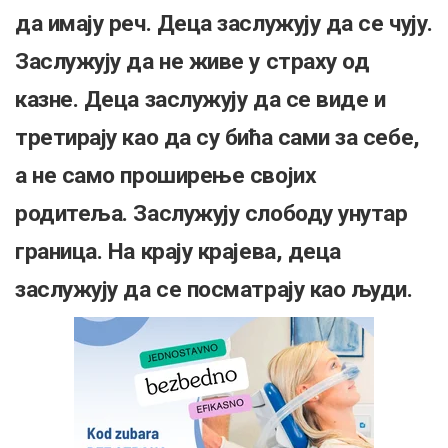
да имају реч. Деца заслужују да се чују.
Заслужују да не живе у страху од
казне. Деца заслужују да се виде и
третирају као да су бића сами за себе,
а не само проширење својих
родитеља. Заслужују слободу унутар
граница. На крају крајева, деца
заслужују да се посматрају као људи.