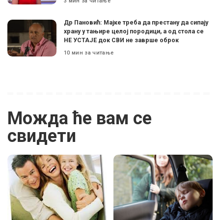
3 мин за читање
Др Пановић: Мајке треба да престану да сипају
храну у тањире целој породици, а од стола се
НЕ УСТАЈЕ док СВИ не заврше оброк
10 мин за читање
Можда ће вам се
свидети