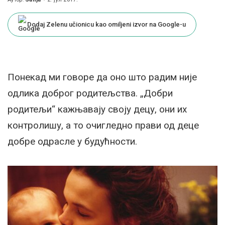
Posted
by
Dodaj Zelenu učionicu kao omiljeni izvor na Google-u
Понекад ми говоре да оно што радим није
одлика доброг родитељства. „Добри
родитељи“ кажњавају своју децу, они их
контролишу, а то очигледно прави од деце
добре одрасле у будућности.