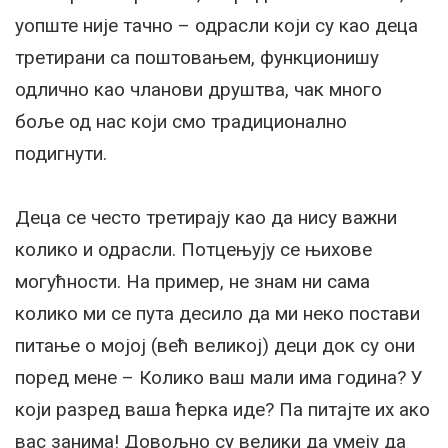
уопште није тачно – одрасли који су као деца
третирани са поштовањем, функционишу
одлично као чланови друштва, чак много
боље од нас који смо традиционално
подигнути.
Деца се често третирају као да нису важни
колико и одрасли. Потцењују се њихове
могућности. На пример, не знам ни сама
колико ми се пута десило да ми неко постави
питање о мојој (већ великој) деци док су они
поред мене – Колико ваш мали има година? У
који разред ваша ћерка иде? Па питајте их ако
вас занима! Довољно су велики да умеју да