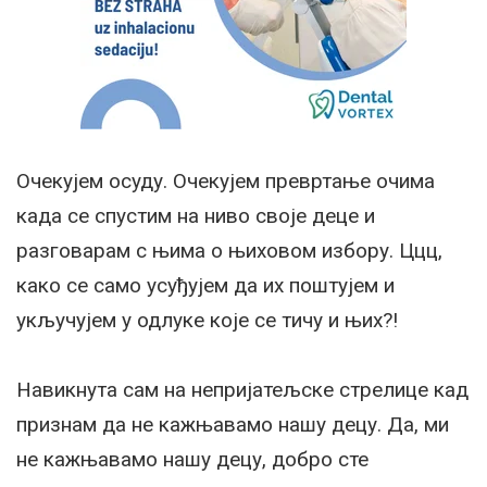
Очекујем осуду. Очекујем превртање очима
када се спустим на ниво своје деце и
разговарам с њима о њиховом избору. Ццц,
како се само усуђујем да их поштујем и
укључујем у одлуке које се тичу и њих?!
Навикнута сам на непријатељске стрелице кад
признам да не кажњавамо нашу децу. Да, ми
не кажњавамо нашу децу, добро сте