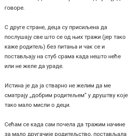
говоре.
С друге стране, деца су присиљена да
послушају све што се од њих тражи (јер тако
каже родитељ) без питања и чак се и
постављају на стуб срама када нешто неће
или не желе да ураде.
Истина је да ја стварно не желим да ме
сматрају „добрим родитељем“ у друштву које
тако мало мисли о деци.
Сећам се када сам почела да тражим начине
за мало другачије родитељство, постављала