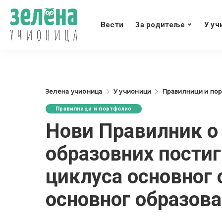
Вести
За родитеље
У уч
Зелена учионица
У учионици
Правилници и по
Правилници и портфолио
Нови Правилник о
образовних постиг
циклуса основног 
основног образов