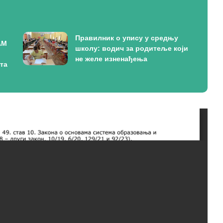
Правилник о упису у средњу
АМ
школу: водич за родитеље који
не желе изненађења
ута