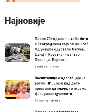
Најновије
После 70 година – шта ће бити
с Београдским сајмом књига?
Од учешћа одустали Лагуна,
Делфи, Креативни центар,
Пчелица, Дерета…
6 мин за читање
Васпитачица о адаптацији на
вртић: НИЈЕ крај кад дете
престане да плаче, то је само
фаза равнодушности
10 мин за читање