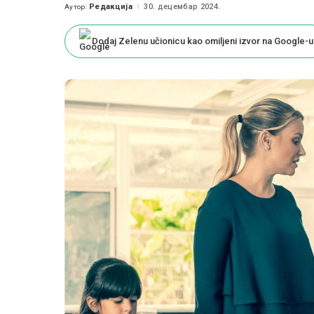
Редакција
30. децембар 2024.
Аутор:
Posted
by
Dodaj Zelenu učionicu kao omiljeni izvor na Google-u