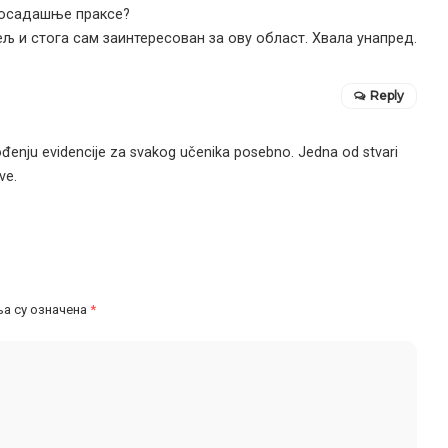
досадашње праксе?
љ и стога сам заинтересован за ову област. Хвала унапред.
Reply
đenju evidencije za svakog učenika posebno. Jedna od stvari
ve.
а су означена
*