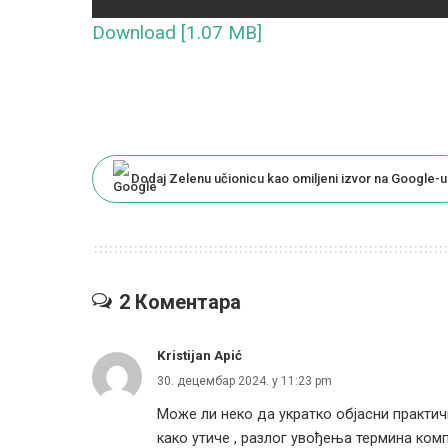
Download [1.07 MB]
Dodaj Zelenu učionicu kao omiljeni izvor na Google-u
2 Коментара
Kristijan Apić
30. децембар 2024. у 11:23 pm
Може ли неко да укратко објасни практич
како утиче , разлог увођења термина ком