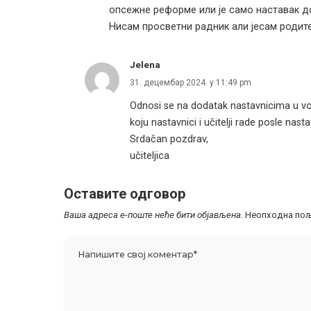
опсежне реформе или је само наставак 
Нисам просветни радник али јесам родите
Jelena
31. децембар 2024. у 11:49 pm
Odnosi se na dodatak nastavnicima u vo
koju nastavnici i učitelji rade posle nasta
Srdačan pozdrav,
učiteljica
Оставите одговор
Ваша адреса е-поште неће бити објављена.
Неопходна пољ