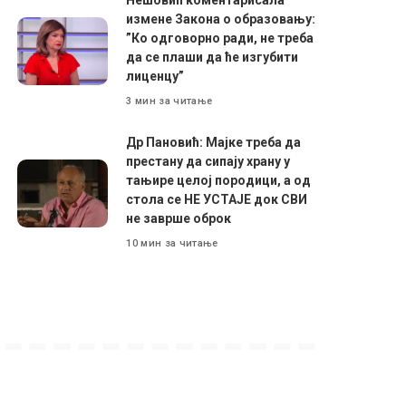
Нешовић коментарисала
измене Закона о образовању:
”Ко одговорно ради, не треба
да се плаши да ће изгубити
лиценцу”
3 мин за читање
Др Пановић: Мајке треба да
престану да сипају храну у
тањире целој породици, а од
стола се НЕ УСТАЈЕ док СВИ
не заврше оброк
10 мин за читање