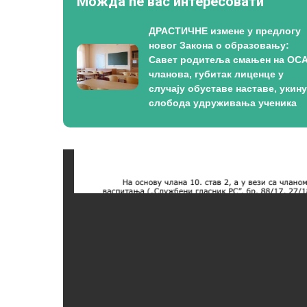
Можда ће вас интересовати
ДРАСТИЧНЕ измене у предлогу
новог Закона о образовању:
Савет родитеља смањен на ОС
чланова, губитак лиценце у
случају обуставе наставе, укин
слобода удруживања ученика