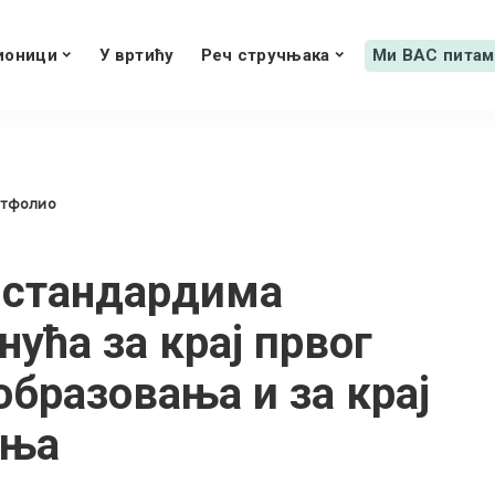
ионици
У вртићу
Реч стручњака
Ми ВАС питам
ртфолио
 стандардима
нућа за крај првог
образовања и за крај
ања