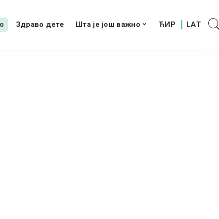
о
Здраво дете
Шта је још важно