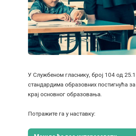
У Службеном гласнику, број 104 од 25.1
стандардима образовних постигнућа за
крај основног образовања.
Потражите га у наставку: