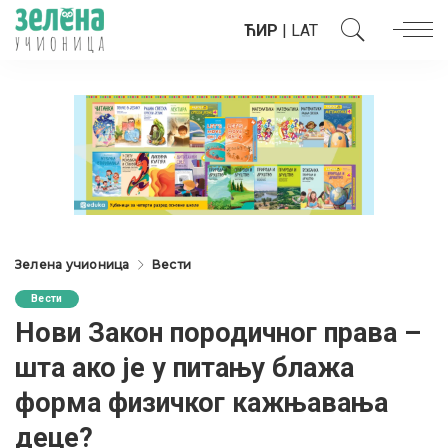
ЋИР
|
LAT
Зелена учионица
Вести
Вести
Нови Закон породичног права –
шта ако је у питању блажа
форма физичког кажњавања
деце?