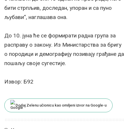
бити стрпљив, доследан, упоран и са пуно
љубави“, наглашава она.
До 10. јуна ће се формирати радна група за
расправу о закону. Из Министарства за бригу
о породици и демографију позивају грађане да
пошаљу своје сугестије.
Извор: Б92
Dodaj Zelenu učionicu kao omiljeni izvor na Google-u