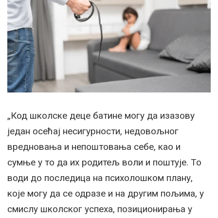
„Код школске деце батине могу да изазову
један осећај несигурности, недовољног
вредновања и непоштовања себе, као и
сумње у то да их родитељ воли и поштује. То
води до последица на психолошком плану,
које могу да се одразе и на другим пољима, у
смислу школског успеха, позиционирања у