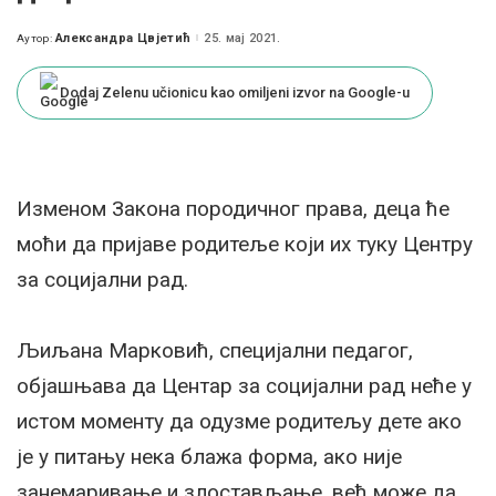
Александра Цвјетић
25. мај 2021.
Аутор:
Posted
by
Dodaj Zelenu učionicu kao omiljeni izvor na Google-u
Изменом Закона породичног права, деца ће
моћи да пријаве родитеље који их туку Центру
за социјални рад.
Љиљана Марковић, специјални педагог,
објашњава да Центар за социјални рад неће у
истом моменту да одузме родитељу дете ако
је у питању нека блажа форма, ако није
занемаривање и злостављање, већ може да