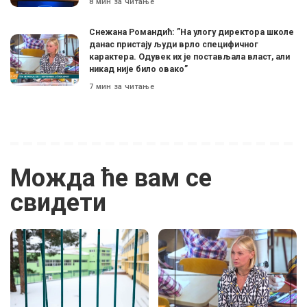
8 мин за читање
Снежана Романдић: ”На улогу директора школе
данас пристају људи врло специфичног
карактера. Одувек их је постављала власт, али
никад није било овако”
7 мин за читање
Можда ће вам се
свидети