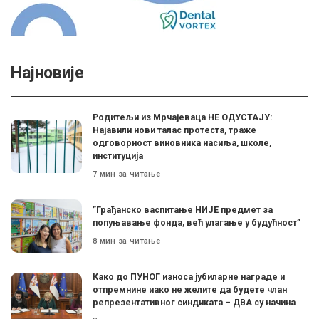
Најновије
Родитељи из Мрчајеваца НЕ ОДУСТАЈУ:
Најавили нови талас протеста, траже
одговорност виновника насиља, школе,
институција
7 мин за читање
”Грађанско васпитање НИЈЕ предмет за
попуњавање фонда, већ улагање у будућност”
8 мин за читање
Како до ПУНОГ износа јубиларне награде и
отпремнине иако не желите да будете члан
репрезентативног синдиката – ДВА су начина