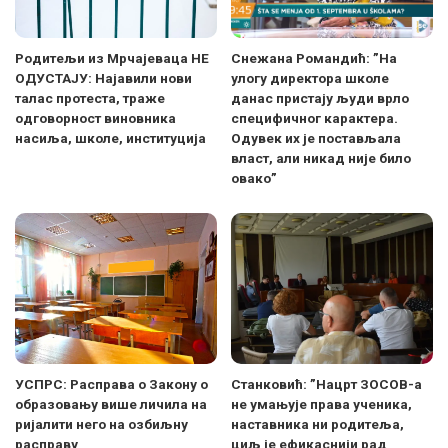
Родитељи из Мрчајеваца НЕ
Снежана Романдић: ”На
ОДУСТАЈУ: Најавили нови
улогу директора школе
талас протеста, траже
данас пристају људи врло
одговорност виновника
специфичног карактера.
насиља, школе, институција
Одувек их је постављала
власт, али никад није било
овако”
УСПРС: Расправа о Закону о
Станковић: ”Нацрт ЗОСОВ-а
образовању више личила на
не умањује права ученика,
ријалити него на озбиљну
наставника ни родитеља,
расправу
циљ је ефикаснији рад