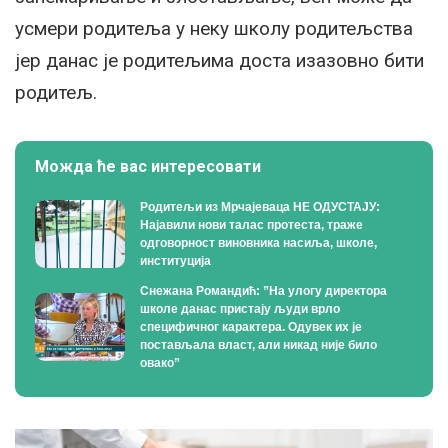
усмери родитеља у неку школу родитељства
јер данас је родитељима доста изазовно бити
родитељ.
Можда ће вас интересовати
Родитељи из Мрчајеваца НЕ ОДУСТАЈУ:
Најавили нови талас протеста, траже
одговорност виновника насиља, школе,
институција
Снежана Романдић: ”На улогу директора
школе данас пристају људи врло
специфичног карактера. Одувек их је
постављала власт, али никад није било
овако”