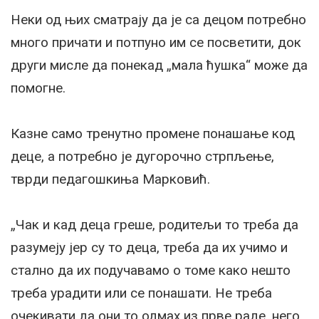
Неки од њих сматрају да је са децом потребно
много причати и потпуно им се посветити, док
други мисле да понекад „мала ћушка“ може да
помогне.
Казне само тренутно промене понашање код
деце, а потребно је дугорочно стрпљење,
тврди педагошкиња Марковић.
„Чак и кад деца греше, родитељи то треба да
разумеју јер су то деца, треба да их учимо и
стално да их подучавамо о томе како нешто
треба урадити или се понашати. Не треба
очекивати да они то одмах из прве раде, него