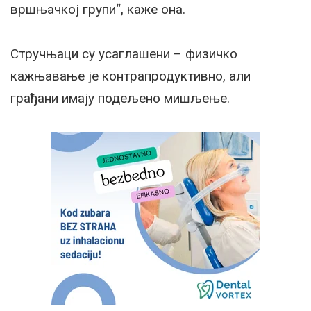
вршњачкој групи“, каже она.
Стручњаци су усаглашени – физичко
кажњавање је контрапродуктивно, али
грађани имају подељено мишљење.