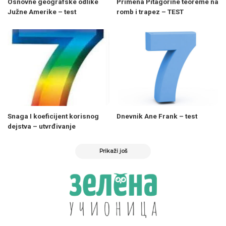
Osnovne geografske odlike
Primena Pitagorine teoreme na
Južne Amerike – test
romb i trapez – TEST
Snaga I koeficijent korisnog
Dnevnik Ane Frank – test
dejstva – utvrđivanje
Prikaži još