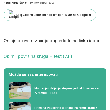
Nada Šakić
19. novembar 2023.
Autor:
Posted
by
Dodaj Zelenu učionicu kao omiljeni izvor na Google-u
Onlajn proveru znanja pogledajte na linku ispod.
Obim i površina kruga – test (7.r.)
Možda će vas interesovati
Množenje i deljenje stepena jednakih osnova –
7. razred – TEST
Primena Pitagorine teoreme na romb i trapez –