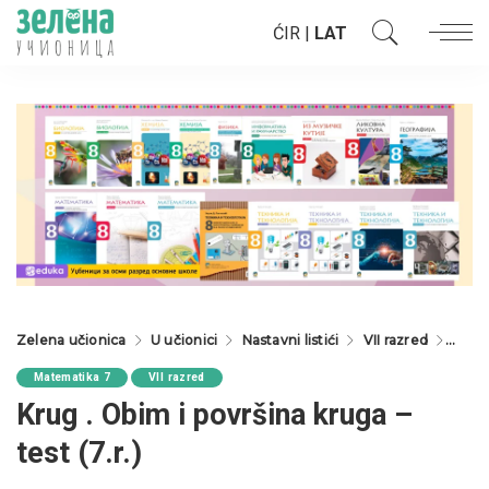
ĆIR
|
LAT
Zelena učionica
U učionici
Nastavni listići
VII razred
Mate
Matematika 7
VII razred
Krug . Obim i površina kruga –
test (7.r.)