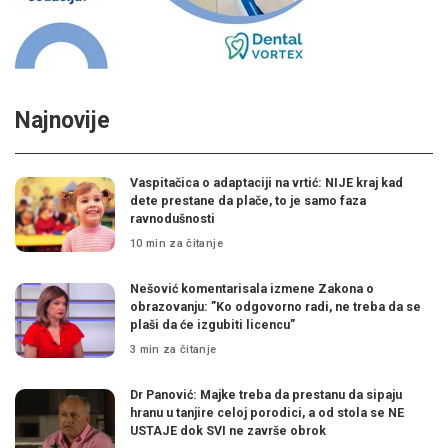
Najnovije
Vaspitačica o adaptaciji na vrtić: NIJE kraj kad
dete prestane da plače, to je samo faza
ravnodušnosti
10 min za čitanje
Nešović komentarisala izmene Zakona o
obrazovanju: ”Ko odgovorno radi, ne treba da se
plaši da će izgubiti licencu”
3 min za čitanje
Dr Panović: Majke treba da prestanu da sipaju
hranu u tanjire celoj porodici, a od stola se NE
USTAJE dok SVI ne završe obrok