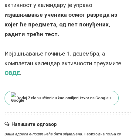
активност у календару је управо
изјашњавање ученика осмог разреда из
којег ће предмета, од пет понуђених,
радити трећи тест.
Изјашњавање почиње 1. децембра, а
комплетан календар активности преузмите
ОВДЕ
.
Dodaj Zelenu učionicu kao omiljeni izvor na Google-u
Напишите одговор
Ваша адреса е-поште неће бити објављена.
Неопходна поља су