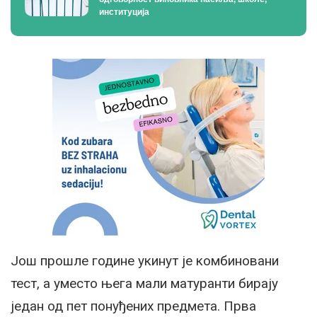
институција
Још прошле године укинут је комбиновани
тест, а уместо њега мали матуранти бирају
један од пет понуђених предмета. Прва