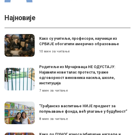
Најновије
Како су учитељи, професори, научници из
СРБИЈЕ обогатили америчко образовање
10 мин за читање
Родитељи из Мрчајеваца НЕ ОДУСТАЈУ:
Најавили нови талас протеста, траже
одговорност виновника насиља, школе,
институција
7 мин за читање
”Грађанско васпитање НИЈЕ предмет за
попуњавање фонда, већ улагање у будућност”
8 мин за читање
Како до ПУНОГ износа јубиларне награде и