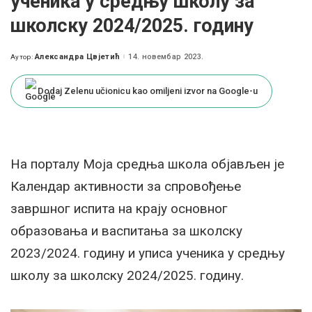
ученика у средњу школу за
школску 2024/2025. годину
Александра Цвјетић
14. новембар 2023.
Аутор:
Posted
by
Dodaj Zelenu učionicu kao omiljeni izvor na Google-u
На порталу Моја средња школа објављен је
Календар активности за спровођење
завршног испита на крају основног
образовања и васпитања за школску
2023/2024. годину и уписа ученика у средњу
школу за школску 2024/2025. годину.