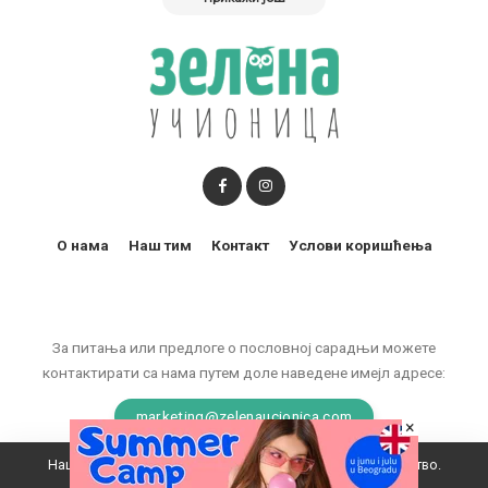
О нама
Наш тим
Контакт
Услови коришћења
За питања или предлоге о пословној сарадњи можете
контактирати са нама путем доле наведене имејл адресе:
marketing@zelenaucionica.com
×
Наш вебсајт користи колачиће да побољша ваше искуство.