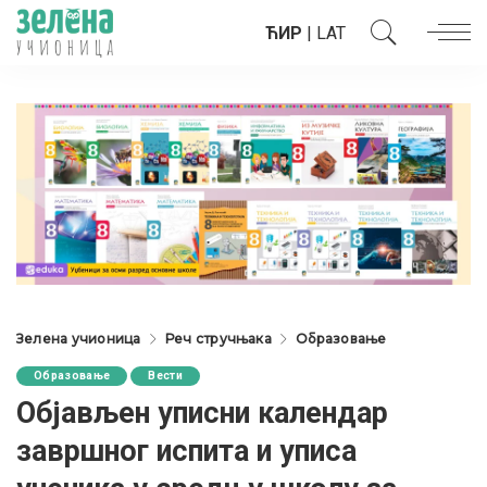
ЋИР
|
LAT
Зелена учионица
Реч стручњака
Образовање
Образовање
Вести
Објављен уписни календар
завршног испита и уписа