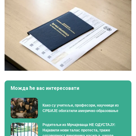
Можда ће вас интересовати
Како су учитељи, професори, научници из
СРБИЈЕ обогатили америчко образовање
Родитељи из Мрчајеваца НЕ ОДУСТАЈУ:
Најавили нови талас протеста, траже
одговорност виновника насиља, школе,