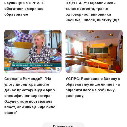
научници из СРБИЈЕ
ОДУСТАЈУ: Најавили нови
обогатили америчко
талас протеста, траже
образовање
одговорност виновника
насиља, школе, институција
Снежана Романдић: ”На
УСПРС: Расправа о Закону о
улогу директора школе
образовању више личила на
данас пристају људи врло
ријалити него на озбиљну
специфичног карактера.
расправу
Одувек их је постављала
власт, али никад није било
овако”
Прикажи још