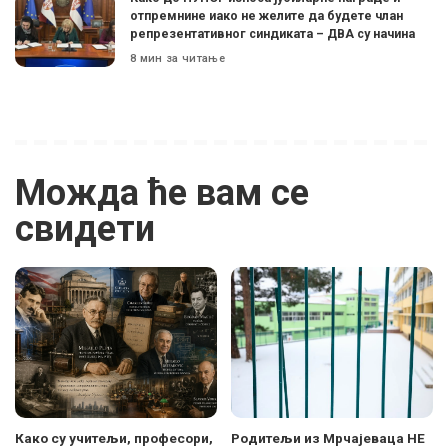
отпремнине иако не желите да будете члан
репрезентативног синдиката – ДВА су начина
8 мин за читање
Можда ће вам се
свидети
Како су учитељи, професори,
Родитељи из Мрчајеваца НЕ