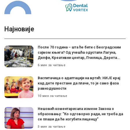
Најновије
После 70 година – шта ће бити с Београдским
сајмом књига? Од учешћа одустали Лагуна,
Делфи, Креативни центар, Пчелица, Дерета…
6 мин за читање
Васпитачица о адаптацији на вртић: НИЈЕ крај
кад дете престане да плаче, то је само фаза
равнодушности
10 мин за читање
Нешовић коментарисала измене Закона о
образовању: ”Ко одговорно ради, не треба да
се плаши да ће изгубити лиценцу”
3 мин за читање