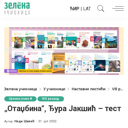
ЋИР
|
LAT
Зелена учионица
У учионици
Наставни листићи
VIII разред
Српски језик 8
VIII разред
„Отаџбина“, Ђура Јакшић – тест
Нада Шакић
31. јул 2022.
Аутор:
Posted
by