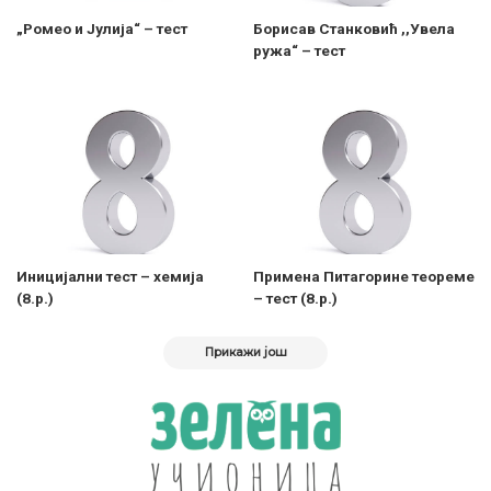
„Ромео и Јулија“ – тест
Борисав Станковић ,,Увела
ружа“ – тест
Иницијални тест – хемија
Примена Питагорине теореме
(8.р.)
– тест (8.р.)
Прикажи још