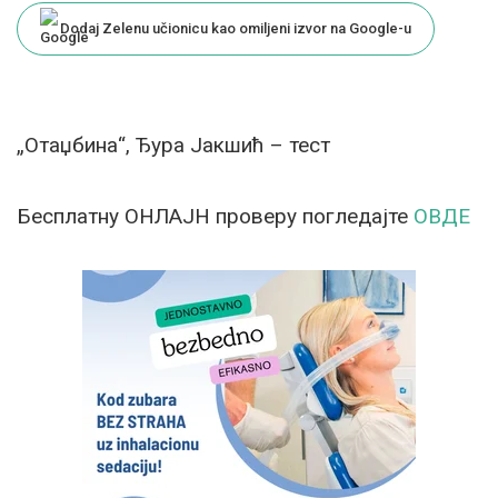
Dodaj Zelenu učionicu kao omiljeni izvor na Google-u
„Отаџбина“, Ђура Јакшић – тест
Бесплатну ОНЛАЈН проверу погледајте
ОВДЕ