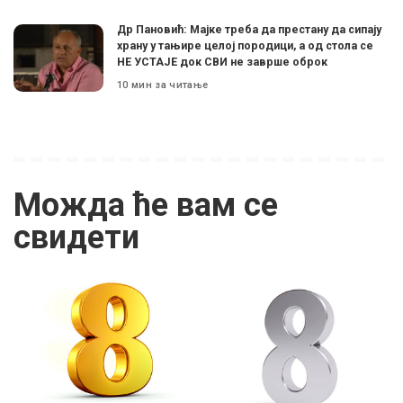
Др Пановић: Мајке треба да престану да сипају
храну у тањире целој породици, а од стола се
НЕ УСТАЈЕ док СВИ не заврше оброк
10 мин за читање
Можда ће вам се
свидети