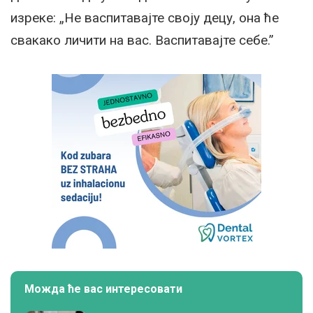
изреке: „Не васпитавајте своју децу, она ће
свакако личити на вас. Васпитавајте себе.”
Можда ће вас интересовати