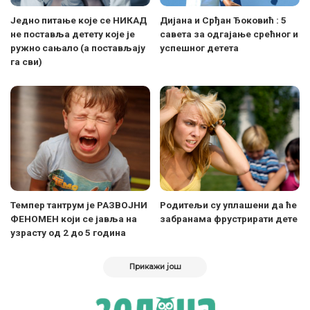
Једно питање које се НИКАД
Дијана и Срђан Ђоковић : 5
не поставља детету које је
савета за одгајање срећног и
ружно сањало (а постављају
успешног детета
га сви)
Темпер тантрум је РАЗВОЈНИ
Родитељи су уплашени да ће
ФЕНОМЕН који се јавља на
забранама фрустрирати дете
узрасту од 2 до 5 година
Прикажи још