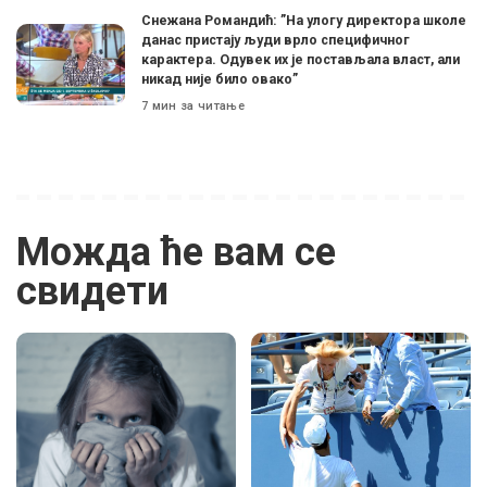
Снежана Романдић: ”На улогу директора школе
данас пристају људи врло специфичног
карактера. Одувек их је постављала власт, али
никад није било овако”
7 мин за читање
Можда ће вам се
свидети