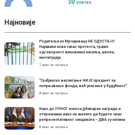
Најновије
Родитељи из Мрчајеваца НЕ ОДУСТАЈУ:
Најавили нови талас протеста, траже
одговорност виновника насиља, школе,
институција
7 мин за читање
”Грађанско васпитање НИЈЕ предмет за
попуњавање фонда, већ улагање у будућност”
8 мин за читање
Како до ПУНОГ износа јубиларне награде и
отпремнине иако не желите да будете члан
репрезентативног синдиката – ДВА су начина
8 мин за читање