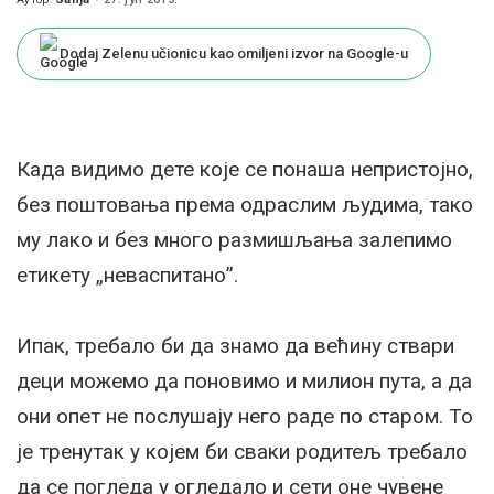
Posted
by
Dodaj Zelenu učionicu kao omiljeni izvor na Google-u
Када видимо дете које се понаша непристојно,
без поштовања према одраслим људима, тако
му лако и без много размишљања залепимо
етикету „неваспитано”.
Ипак, требало би да знамо да већину ствари
деци можемо да поновимо и милион пута, а да
они опет не послушају него раде по старом. То
је тренутак у којем би сваки родитељ требало
да се погледа у огледало и сети оне чувене