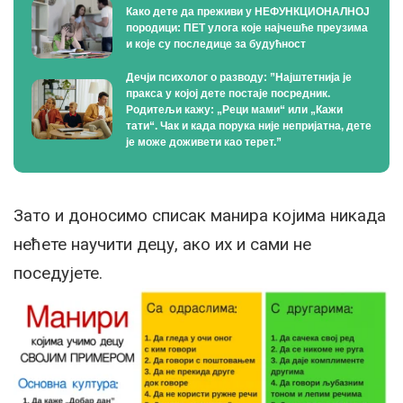
Како дете да преживи у НЕФУНКЦИОНАЛНОЈ
породици: ПЕТ улога које најчешће преузима
и које су последице за будућност
Дечји психолог о разводу: ”Најштетнија је
пракса у којој дете постаје посредник.
Родитељи кажу: „Реци мами“ или „Кажи
тати“. Чак и када порука није непријатна, дете
је може доживети као терет.”
Зато и доносимо списак манира којима никада
нећете научити децу, ако их и сами не
поседујете.