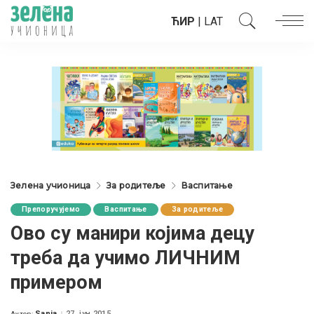
ЋИР
|
LAT
Зелена учионица
За родитеље
Васпитање
Препоручујемо
Васпитање
За родитеље
Ово су манири којима децу
треба да учимо ЛИЧНИМ
примером
Sanja
27. јун 2015.
Аутор: