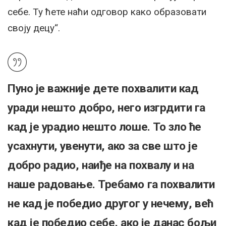
себе. Ту ћете наћи одговор како образовати
своју децу“.
Пуно је важније дете похвалити кад
уради нешто добро, него изгрдити га
кад је урадио нешто лоше. То зло ће
усахнути, увенути, ако за све што је
добро радио, наиђе на похвалу и на
наше радовање. Требамо га похвалити
не кад је победио другог у нечему, већ
кад је победио себе, ако је данас бољи