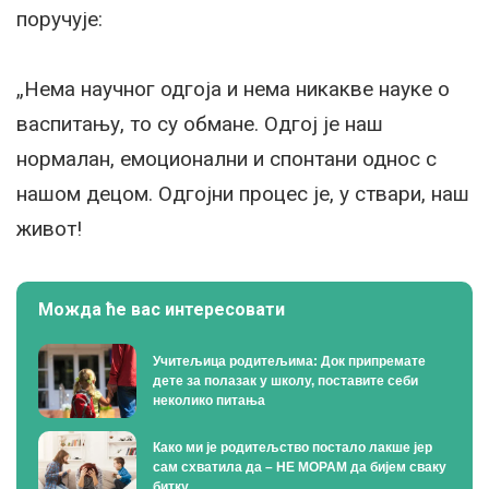
поручује:
„Нема научног одгоја и нема никакве науке о
васпитању, то су обмане. Одгој је наш
нормалан, емоционални и спонтани однос с
нашом децом. Одгојни процес је, у ствари, наш
живот!
Можда ће вас интересовати
Учитељица родитељима: Док припремате
дете за полазак у школу, поставите себи
неколико питања
Како ми је родитељство постало лакше јер
сам схватила да – НЕ МОРАМ да бијем сваку
битку