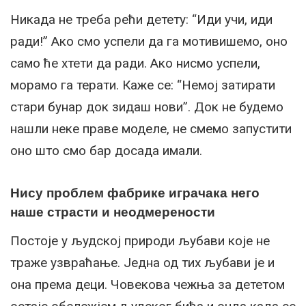
Никада не треба рећи детету: “Иди учи, иди
ради!” Ако смо успели да га мотивишемо, оно
само ће хтети да ради. Ако нисмо успели,
морамо га терати. Каже се: “Немој затирати
стари бунар док зидаш нови”. Док не будемо
нашли неке праве моделе, не смемо запустити
оно што смо бар досада имали.
Нису проблем фабрике играчака него
наше страсти и неодмерености
Постоје у људској природи љубави које не
траже узвраћање. Једна од тих љубави је и
она према деци. Човекова чежња за дететом