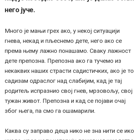
него јуче.
Много је мањи грех ако, у некој ситуацији
гнева, некад и пљеснемо дете, него ако се
према њему лажно понашамо. Сваку лажност
дете препозна. Препозна ако га тучемо из
некаквих наших страсти садистичких, ако је то
садизам одраслог над слабијим, кад је тај
родитељ испразнио свој гнев, мрзовољу, свој
тужан живот. Препозна и кад се појави очај
због њега, па смо га ошамарили.
Каква су заправо деца нико не зна нити се ико