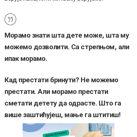
Морамо знати шта дете може, шта му
можемо дозволити. Са стрепњом, али
ипак морамо.
Кад престати бринути? Не можемо
престати. Али морамо престати
сметати детету да одрасте. Што га
више заштићујеш, мање га штитиш!