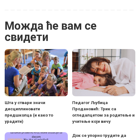
Можда ће вам се
свидети
Шта у ствари значи
Педагог Љубица
дисциплиновати
Продановић: Трик са
предшколца (и како то
огледалцетом за родитеље и
урадити)
учитеље који вичу
Док се упорно трудите да