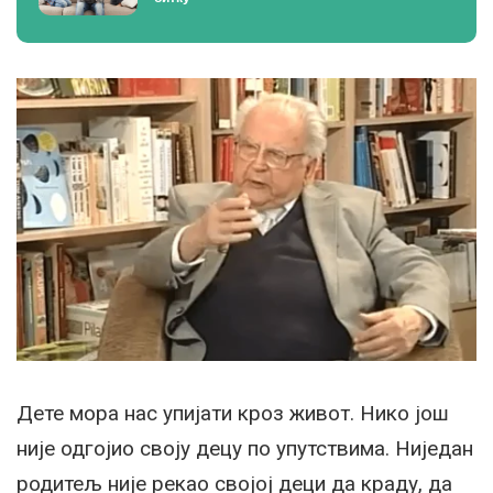
Дете мора нас упијати кроз живот. Нико још
није одгојио своју децу по упутствима. Ниједан
родитељ није рекао својој деци да краду, да