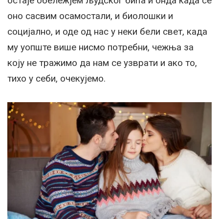
остаје обележјем људског бића и онда када се
оно сасвим осамостали, и биолошки и
социјално, и оде од нас у неки бели свет, када
му уопште више нисмо потребни, чежња за
коју не тражимо да нам се узврати и ако то,
тихо у себи, очекујемо.