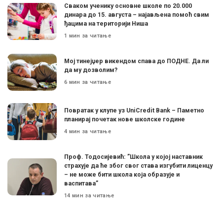
Сваком ученику основне школе по 20.000
динара до 15. августа – најављена помоћ свим
ђацима на територији Ниша
1 мин за читање
Мој тинејџер викендом спава до ПОДНЕ. Да ли
да му дозволим?
6 мин за читање
Поврaтак у клупе уз UniCredit Bank – Паметно
планирај почетак нове школске године
4 мин за читање
Проф. Тодосијевић: ”Школа у којој наставник
страхује да ће због свог става изгубити лиценцу
– не може бити школа која образује и
васпитава”
14 мин за читање