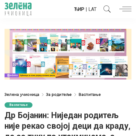
ЋИР
|
LAT
Зелена учионица
За родитеље
Васпитање
Васпитање
Др Бојанин: Ниједан родитељ
није рекао својој деци да краду,