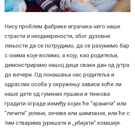
Нису проблем фабрике играчака него наше
страсти и неодмерености, због духовне
лењости да се потрудимо, да се разумемо бар
с онима које волимо, а коју, као родитељи,
демонстрирамо нашој деци сваки дан од јутра
до вечери. Од понашања нас родитеља и
одраслих особа у окружењу зависи хоће ли
наше дете од гумених пушака и тенкова
градити ограде између којих ће “хранити” или
“лечити” јелене, зечеве или шимпанзе, или ће с
тим стварима јуришати и „убијати“ комшије.