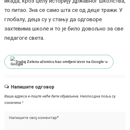
икада, кроз целу историју државног школства,
то питао. Зна се само шта се од деце тражи. У
глобалу, деца су у стању да одговоре
захтевима школе и то је било довољно за све
педагоге света.
Dodaj Zelenu učionicu kao omiljeni izvor na Google-u
Напишите одговор
Ваша адреса е-поште неће бити објављена.
Неопходна поља су
означена
*