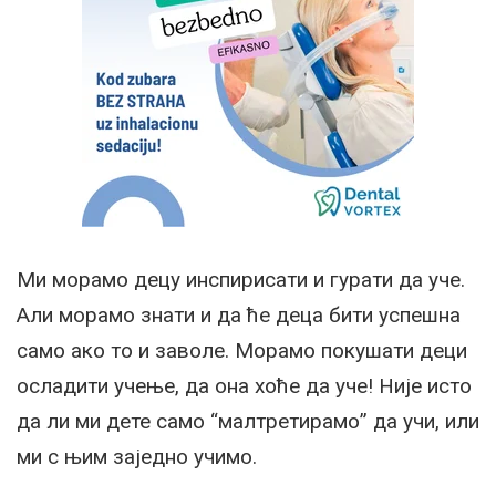
Ми морамо децу инспирисати и гурати да уче.
Али морамо знати и да ће деца бити успешна
само ако то и заволе. Морамо покушати деци
осладити учење, да она хоће да уче! Није исто
да ли ми дете само “малтретирамо” да учи, или
ми с њим заједно учимо.