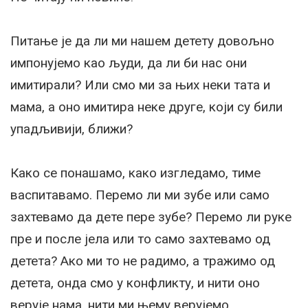
Питање је да ли ми нашем детету довољно
импонујемо као људи, да ли би нас они
имитирали? Или смо ми за њих неки тата и
мама, а оно имитира неке друге, који су били
упадљивији, ближи?
Како се понашамо, како изгледамо, тиме
васпитавамо. Перемо ли ми зубе или само
захтевамо да дете пере зубе? Перемо ли руке
пре и после јела или то само захтевамо од
детета? Ако ми то не радимо, а тражимо од
детета, онда смо у конфликту, и нити оно
верује нама, нити ми њему верујемо.