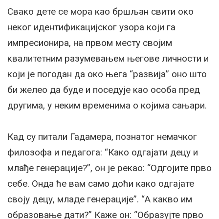
Свако дете се мора као бршљан свити око
неког идентификацијског узора који га
импресионира, на првом месту својим
квалитетним разумевањем његове личности и
који је погодан да око њега “развија” оно што
би желео да буде и поседује као особа пред
другима, у неким временима о којима сањари.
Кад су питали Гадамера, познатог немачког
филозофа и педагога: “Како одгајати децу и
млађе генерације?”, он је рекао: “Одгојите прво
себе. Онда ће вам само доћи како одгајате
своју децу, младе генерације”. “А какво им
образовање дати?” Каже он: “Образујте прво