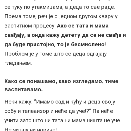
се туку по утакмицама, а деца то све раде.
Према томе, реч је о једном другом квару у
васпитном процесу.
Ако се тата и мама
свађају, а онда кажу детету да се не свађа и
да буде пристојно, то је бесмислено!
Проблем је у томе што се деца одгајају
гледањем.
Како се понашамо, како изгледамо, тиме
васпитавамо.
Неки кажу: “Имамо сад и кућу и деца своју
собу и телевизор и неће да уче!?“ Па неће
учити зато што ни тата ни мама ништа не уче.
Не читају ни новине!