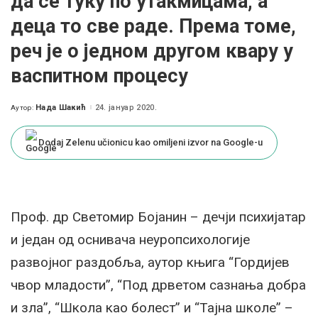
да се туку по утакмицама, а
деца то све раде. Према томе,
реч је о једном другом квару у
васпитном процесу
Нада Шакић
24. јануар 2020.
Аутор:
Posted
by
Dodaj Zelenu učionicu kao omiljeni izvor na Google-u
Проф. др Светомир Бојанин – дечји психијатар
и један од оснивача неуропсихологије
развојног раздобља, aутор књига “Гордијев
чвор младости”, “Под дрветом сазнања добра
и зла”, “Школа као болест” и “Тајна школе” –