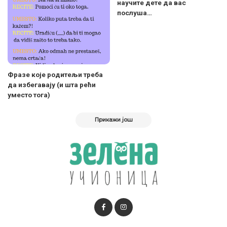
научите дете да вас
послуша…
Фразе које родитељи треба
да избегавају (и шта рећи
уместо тога)
Прикажи још