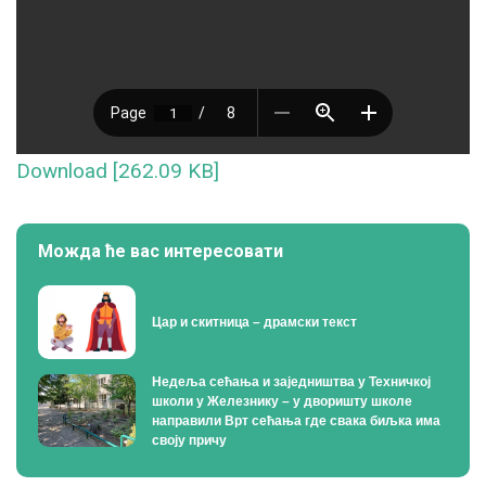
Download [262.09 KB]
Можда ће вас интересовати
Цар и скитница – драмски текст
Недеља сећања и заједништва у Техничкој
школи у Железнику – у дворишту школе
направили Врт сећања где свака биљка има
своју причу