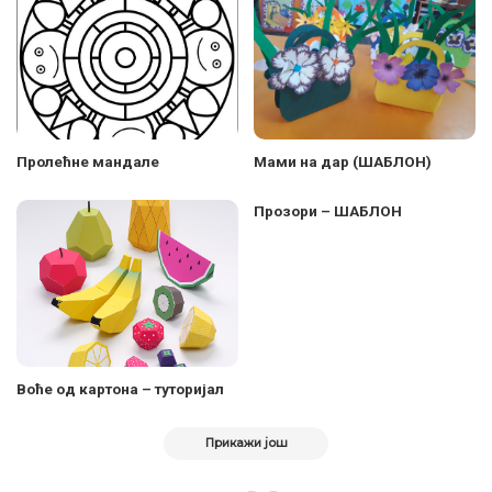
Пролећне мандале
Мами на дар (ШАБЛОН)
Прозори – ШАБЛОН
Воће од картона – туторијал
Прикажи још