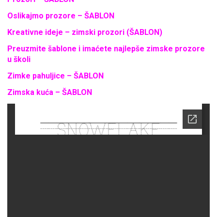
Oslikajmo prozore – ŠABLON
Kreativne ideje – zimski prozori (ŠABLON)
Preuzmite šablone i imaćete najlepše zimske prozore
u školi
Zimke pahuljice – ŠABLON
Zimska kuća – ŠABLON