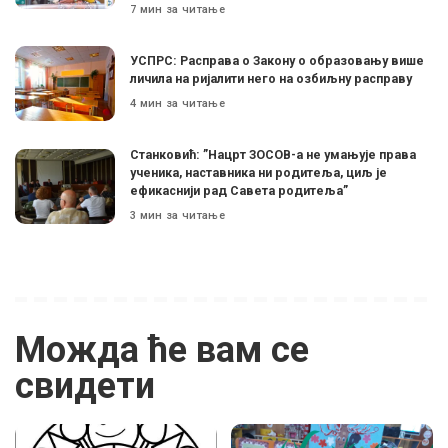
7 мин за читање
УСПРС: Расправа о Закону о образовању више
личила на ријалити него на озбиљну расправу
4 мин за читање
Станковић: ”Нацрт ЗОСОВ-а не умањује права
ученика, наставника ни родитеља, циљ је
ефикаснији рад Савета родитеља”
3 мин за читање
Можда ће вам се
свидети