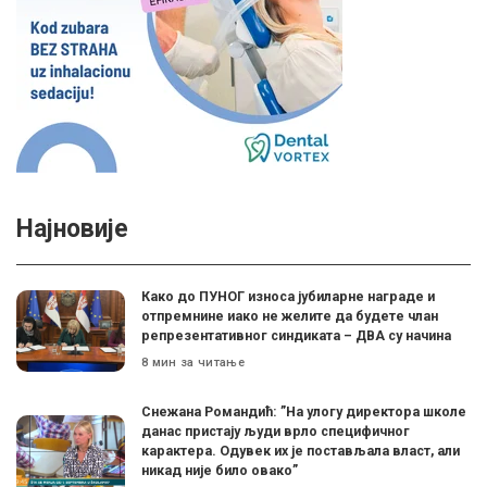
Најновије
Како до ПУНОГ износа јубиларне награде и
отпремнине иако не желите да будете члан
репрезентативног синдиката – ДВА су начина
8 мин за читање
Снежана Романдић: ”На улогу директора школе
данас пристају људи врло специфичног
карактера. Одувек их је постављала власт, али
никад није било овако”