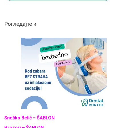
Pогледајте и
Sneško Belić – ŠABLON
Prozori – ŠABLON