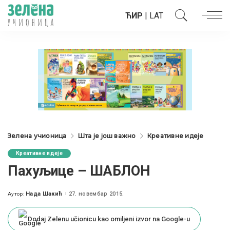
ЋИР
|
LAT
Зелена учионица
Шта је још важно
Креативне идеје
Креативне идеје
Пахуљице – ШАБЛОН
Нада Шакић
27. новембар 2015.
Аутор:
Posted
by
Dodaj Zelenu učionicu kao omiljeni izvor na Google-u