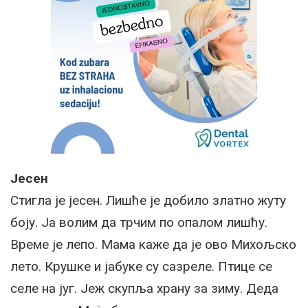
Јесен
Стигла је јесен. Лишће је добило златно жуту
боју. Ја волим да трчим по опалом лишћу.
Време је лепо. Мама каже да је ово Михољско
лето. Крушке и јабуке су сазреле. Птице се
селе на југ. Јеж скупља храну за зиму. Деда