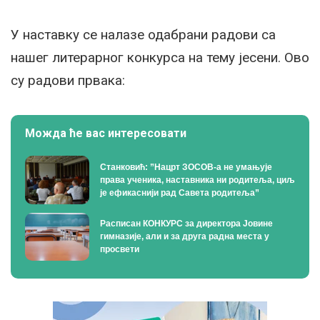
У наставку се налазе одабрани радови са
нашег литерарног конкурса на тему јесени. Ово
су радови првака:
Можда ће вас интересовати
Станковић: ”Нацрт ЗОСОВ-а не умањује
права ученика, наставника ни родитеља, циљ
је ефикаснији рад Савета родитеља”
Расписан КОНКУРС за директора Јовине
гимназије, али и за друга радна места у
просвети