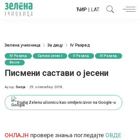
ЋИР
|
LAT
Зелена учионица
За децу
IV Разред
IV Разред
Српски језик I
II Разред
III Разред
Вести
Писмени састави о јесени
Sanja
29. новембар 2018.
Аутор:
Posted
by
Dodaj Zelenu učionicu kao omiljeni izvor na Google-u
ОНЛАЈН
провере знања погледајте
ОВДЕ