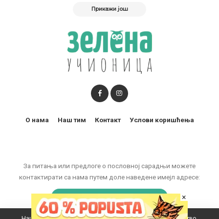
Прикажи још
О нама
Наш тим
Контакт
Услови коришћења
За питања или предлоге о пословној сарадњи можете
контактирати са нама путем доле наведене имејл адресе:
marketing@zelenaucionica.com
×
Наш вебсајт користи колачиће да побољша ваше искуство.