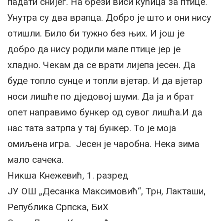
падати снијег. На брези виси кућица за птице.
Унутра су два врапца. Добро је што и они нису
отишли. Било би тужно без њих. И још је
добро да нису родили мале птице јер је
хладно. Чекам да се врати лијепа јесен. Да
буде топло сунце и топли вјетар. И да вјетар
носи лишће по дједовој шуми. Да ја и брат
опет направимо бункер од сувог лишћа.И да
нас тата затрпа у тај бункер. То је моја
омиљена игра. Јесен је чаробна. Нека зима
мало сачека.
Никша Кнежевић, 1. разред
JУ ОШ „Десанка Максимовић“, Трн, Лакташи,
Република Српска, БиХ