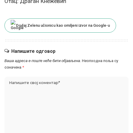
Отац: Драган Кнежевић
Dodaj Zelenu učionicu kao omiljeni izvor na Google-u
Напишите одговор
Ваша адреса е-поште неће бити објављена.
Неопходна поља су
означена
*