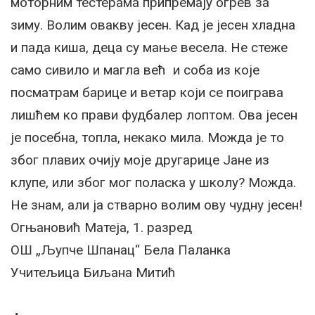
моторним тестерама припремају огрев за
зиму. Волим овакву јесен. Кад је јесен хладна
и пада киша, деца су мање весела. Не стеже
само сивило и магла већ и соба из које
посматрам барице и ветар који се поиграва
лишћем ко прави фудбалер лоптом. Ова јесен
је посебна, топла, некако мила. Можда је то
због плавих очију моје другарице Јане из
клупе, или због мог поласка у школу? Можда.
Не знам, али ја стварно волим ову чудну јесен!
Огњановић Матеја, 1. разред
OШ „Љупче Шпанац“ Бела Паланка
Учитељица Биљана Митић