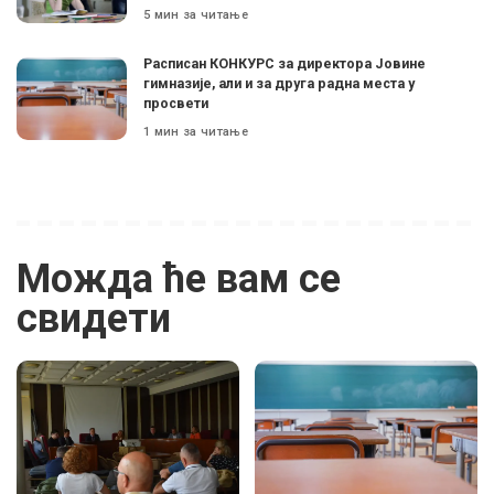
5 мин за читање
Расписан КОНКУРС за директора Јовине
гимназије, али и за друга радна места у
просвети
1 мин за читање
Можда ће вам се
свидети