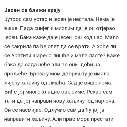
Јесен се ближи крају
Јутрос сам устао и јесен је нестала. Нема је
више. Пада снијег и мислим да је он отјерао
јесен. Бака каже даје јесен још код нас. Мало
се сакрила па ће опет да се врати. А хоће ли
се вратити шарено лишће и мале ласте? Каже
бака да сада неће али ће они доћи на
прољеће. Бреза у мом дворишту је имала
лијепу хаљину од лишћа. Сад је више нема.
Биће јој много хладно ове зиме. Рекао сам
тати да јој направи нову хаљину од најлона.
Он се насмијао. Одлучио сам да ћу јој ја
направити хаљину. Али прво мора престати