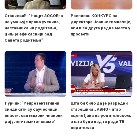
Станковић: ”Нацрт ЗОСОВ-а
Расписан КОНКУРС за
не умањује права ученика,
директора Јовине гимназије,
наставника ни родитеља,
али и за друга радна места у
циљ је ефикаснији рад
просвети
Савета родитеља”
Ћурчин: ”Репрезентативни
Шта би било да је разредни
синдикати су саучесници
старешина ЈАВНО читао
власти, сви њихови чланови
оцене ђака на родитељском,
дају легитимитет овоме”
а шта буде кад то ради ТВ
водитељка