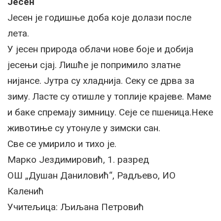
Јесен
Јесен је годишње доба које долази после
лета.
У јесен природа облачи нове боје и добија
јесењи сјај. Лишће је попримило златне
нијансе. Јутра су хладнија. Секу се дрва за
зиму. Ласте су отишле у топлије крајеве. Маме
и баке спремају зимницу. Сеје се пшеница.Неке
животиње су утонуле у зимски сан.
Све се умирило и тихо је.
Марко Јездимировић, 1. разред
ОШ „Душан Даниловић“, Радљево, ИО
Каленић
Учитељица: Љиљана Петровић