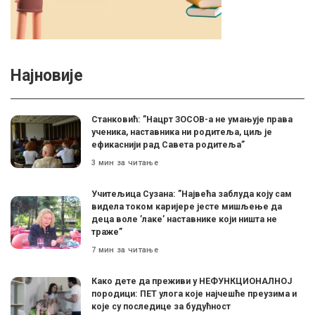
Најновије
Станковић: ”Нацрт ЗОСОВ-а не умањује права
ученика, наставника ни родитеља, циљ је
ефикаснији рад Савета родитеља”
3 мин за читање
Учитељица Сузана: ”Највећа заблуда коју сам
видела током каријере јесте мишљење да
деца воле ’лаке’ наставнике који ништа не
траже”
7 мин за читање
Како дете да преживи у НЕФУНКЦИОНАЛНОЈ
породици: ПЕТ улога које најчешће преузима и
које су последице за будућност