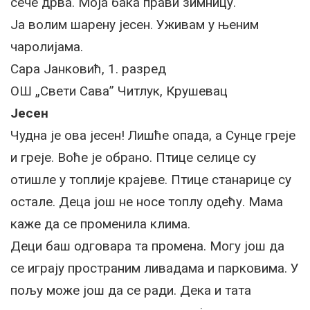
сече дрва. Моја бака прави зимницу.
Ја волим шарену јесен. Уживам у њеним
чаролијама.
Сара Јанковић, 1. разред
ОШ „Свети Сава” Читлук, Крушевац
Јесен
Чудна је ова јесен! Лишће опада, а Сунце греје
и греје. Воће је обрано. Птице селице су
отишле у топлије крајеве. Птице станарице су
остале. Деца још не носе топлу одећу. Мама
каже да се променила клима.
Деци баш одговара та промена. Могу још да
се играју пространим ливадама и парковима. У
пољу може још да се ради. Дека и тата