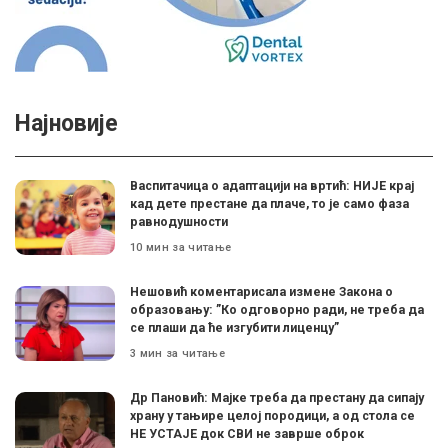
Најновије
Васпитачица о адаптацији на вртић: НИЈЕ крај
кад дете престане да плаче, то је само фаза
равнодушности
10 мин за читање
Нешовић коментарисала измене Закона о
образовању: ”Ко одговорно ради, не треба да
се плаши да ће изгубити лиценцу”
3 мин за читање
Др Пановић: Мајке треба да престану да сипају
храну у тањире целој породици, а од стола се
НЕ УСТАЈЕ док СВИ не заврше оброк