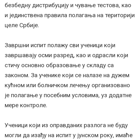
безбедну дистрибуцију и чување тестова, као
и јединствена правила полагања на територији
целе Србије.
Завршни испит полажу сви ученици који
завршавају осми разред, као и одрасли који
стичу основно образовање у складу са
законом. За ученике који се налазе на дужем
кућном или болничком лечењу организовано
је полагање у посебним условима, уз додатне
мере контроле.
Ученици који из оправданих разлога не буду
могли да изађу на испит у јунском року, имаће