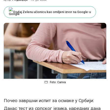
Posted
by
Dodaj Zelenu učionicu kao omiljeni izvor na Google-u
Foto: Canva
Почео завршни испит за осмаке у Србији:
Данас тест из српског језика, наредних дана