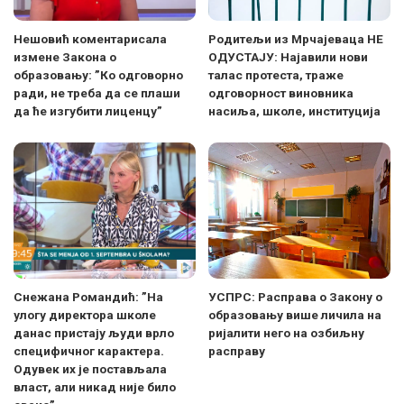
Нешовић коментарисала
Родитељи из Мрчајеваца НЕ
измене Закона о
ОДУСТАЈУ: Најавили нови
образовању: ”Ко одговорно
талас протеста, траже
ради, не треба да се плаши
одговорност виновника
да ће изгубити лиценцу”
насиља, школе, институција
Снежана Романдић: ”На
УСПРС: Расправа о Закону о
улогу директора школе
образовању више личила на
данас пристају људи врло
ријалити него на озбиљну
специфичног карактера.
расправу
Одувек их је постављала
власт, али никад није било