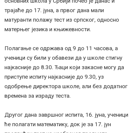
основних школа у Србији почео је данас и
трајаће до 17. јуна, а првог дана мали
матуранти полажу тест из српског, односно
матерњег језика и књижевности.
Полагање се одржава од 9 до 11 часова, а
ученици су били у обавези да у школе стигну
најкасније до 8.30. Ђаци који закасне могу да
приступе испиту најкасније до 9.30, уз
одобрење директора школе, али без додатног
времена за израду теста.
Другог дана завршног испита, 16. јуна, ученици
ће полагати математику, док је за 17. јун