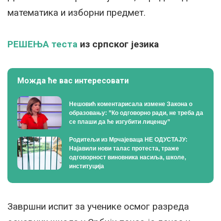
математика и изборни предмет.
РЕШЕЊА теста
из српског језика
Можда ће вас интересовати
Нешовић коментарисала измене Закона о
образовању: ”Ко одговорно ради, не треба да
се плаши да ће изгубити лиценцу”
Родитељи из Мрчајеваца НЕ ОДУСТАЈУ:
Најавили нови талас протеста, траже
одговорност виновника насиља, школе,
институција
Завршни испит за ученике осмог разреда