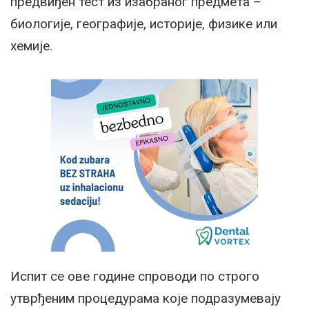
предвиђен тест из изабраног предмета –
биологије, географије, историје, физике или
хемије.
Испит се ове године спроводи по строго
утврђеним процедурама које подразумевају