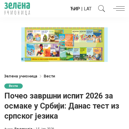
ЋИР
|
LAT
Зелена учионица
Вести
Вести
Почео завршни испит 2026 за
осмаке у Србији: Данас тест из
српског језика
Редакција
15. јун 2026.
Аутор: