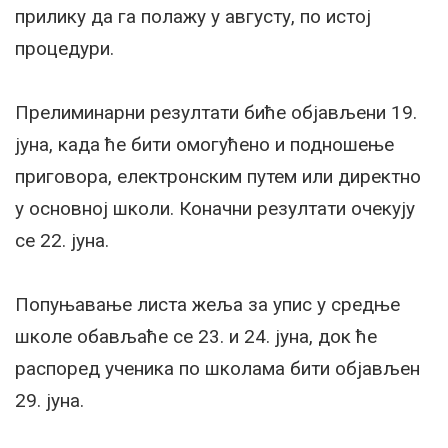
прилику да га полажу у августу, по истој
процедури.
Прелиминарни резултати биће објављени 19.
јуна, када ће бити омогућено и подношење
приговора, електронским путем или директно
у основној школи. Коначни резултати очекују
се 22. јуна.
Попуњавање листа жеља за упис у средње
школе обављаће се 23. и 24. јуна, док ће
распоред ученика по школама бити објављен
29. јуна.