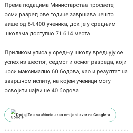
Према подацима Министарства просвете,
осми разред ове године завршава нешто
више од 64.400 ученика, док је у средњим
школама доступно 71.614 места.
Приликом уписа у средњу школу вреднују се
успех из шестог, седмог и осмог разреда, који
носи максимално 60 бодова, као и резултат на
завршном испиту, на којем ученици могу
освојити највише 40 бодова.
Dodaj Zelenu učionicu kao omiljeni izvor na Google-u