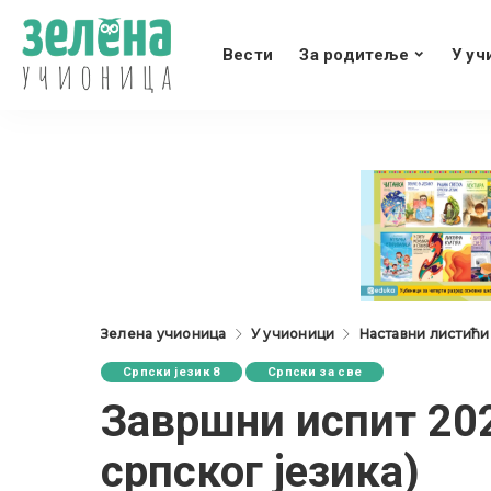
Вести
За родитеље
У уч
Зелена учионица
У учионици
Наставни листићи
Српски језик 8
Српски за све
Завршни испит 20
српског језика)