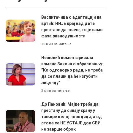
Васпитачица о адаптацији на
вртић: НИЈЕ крај кад дете
престане да плаче, то је само
фаза равнодушности
10 мин за читање
Нешовић коментарисала
измене Закона о образовању:
”Ко одговорно ради, не треба
да се плаши да ће изгубити
лиценцу”
3 мин за читање
Др Пановић: Мајке треба да
престану да сипају храну у
тањире целој породици, а од
стола се НЕ УСТАЈЕ док СВИ
не заврше оброк