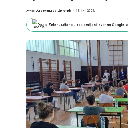
Александра Цвјетић
15. јун 2026.
Аутор:
Posted
by
Dodaj Zelenu učionicu kao omiljeni izvor na Google-u