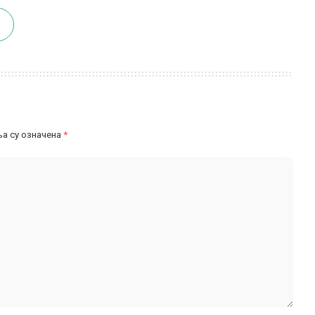
а су означена
*