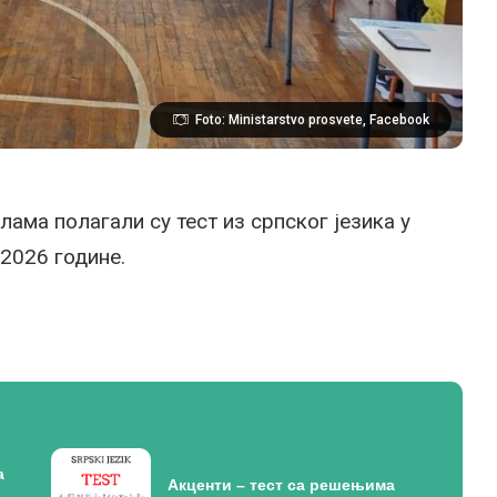
Foto: Ministarstvo prosvete, Facebook
ама полагали су тест из српског језика у
2026 године.
а
Акценти – тест са решењима