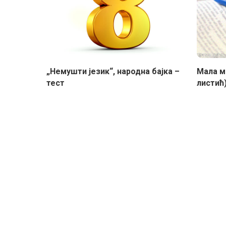
„Немушти језик“, народна бајка –
Мала ма
тест
листић