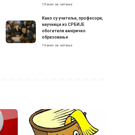
10 мин за читање
Како су учитељи, професори,
научници из СРБИЈЕ
обогатили америчко
образовање
10 мин за читање