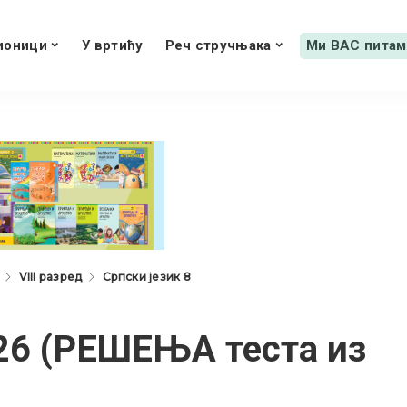
ионици
У вртићу
Реч стручњака
Ми ВАС питам
VIII разред
Српски језик 8
26 (РЕШЕЊА теста из