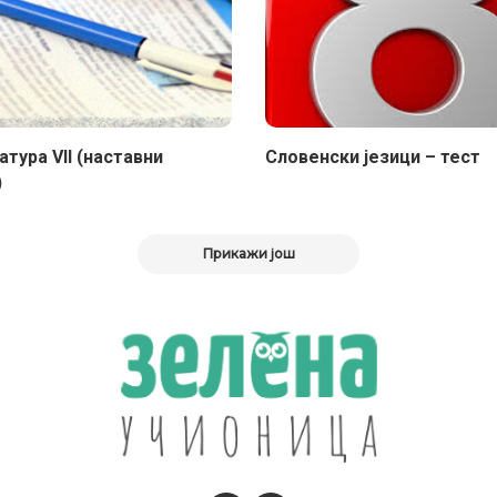
тура VII (наставни
Словенски језици – тест
)
Прикажи још