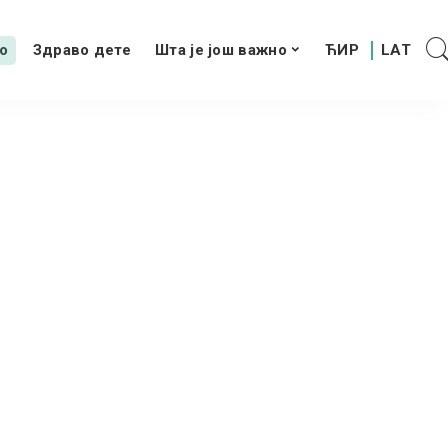
о
Здраво дете
Шта је још важно