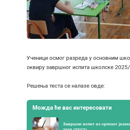
Ученици осмог разреда у основним школ
оквиру завршног испита школске 2025/
Решења теста се налазе овде:
Можда ће вас интересовати
Завршни испит из српског језик
2026 (ТЕСТ)