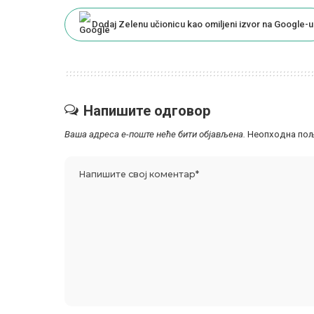
Dodaj Zelenu učionicu kao omiljeni izvor na Google-u
Напишите одговор
Ваша адреса е-поште неће бити објављена.
Неопходна пољ