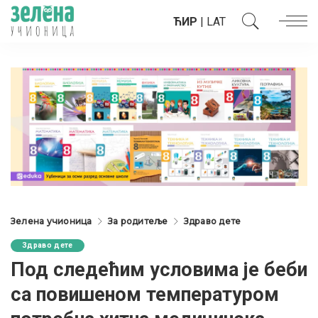
ЋИР
|
LAT
Зелена учионица
За родитеље
Здраво дете
Здраво дете
Под следећим условима је беби
са повишеном температуром