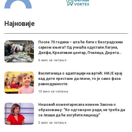
Најновије
После 70 година – шта ће бити с Београдским
сајмом књига? Од учешћа одустали Лагуна,
Делфи, Креативни центар, Пчелица, Дерета…
6 мин за читање
Васпитачица о адаптацији на вртић: НИЈЕ крај
кад дете престане да плаче, то је само фаза
равнодушности
10 мин за читање
Нешовић коментарисала измене Закона о
образовању: ”Ко одговорно ради, не треба да
се плаши да ће изгубити лиценцу”
3 мин за читање