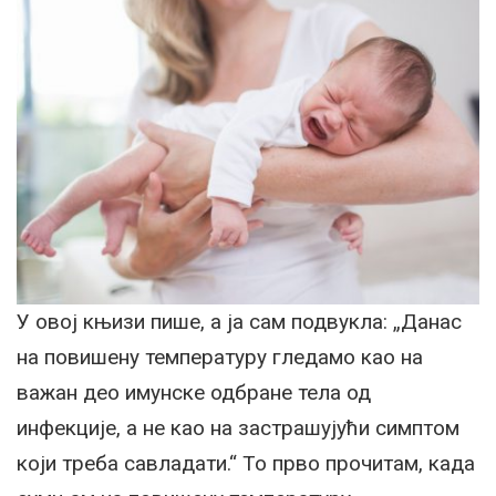
У овој књизи пише, а ја сам подвукла: „Данас
на повишену температуру гледамо као на
важан део имунске одбране тела од
инфекције, а не као на застрашујући симптом
који треба савладати.“ То прво прочитам, када