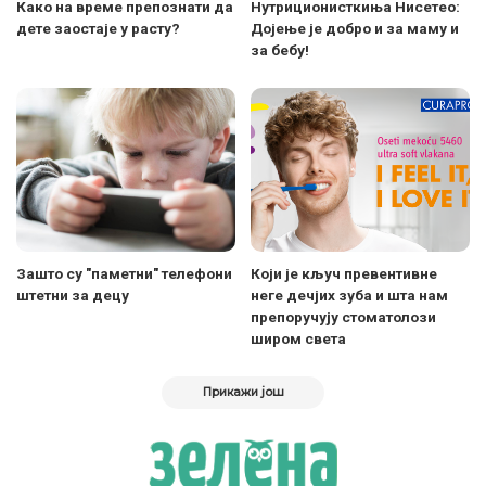
Како на време препознати да
Нутриционисткиња Нисетео:
дете заостаје у расту?
Дојење је добро и за маму и
за бебу!
Зашто су "паметни" телефони
Који је кључ превентивне
штетни за децу
неге дечјих зуба и шта нам
препоручују стоматолози
широм света
Прикажи још