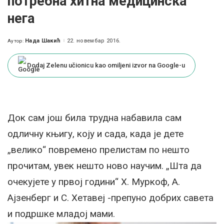
потребна хитна медицинска
нега
Нада Шакић
22. новембар 2016.
Аутор:
Posted
by
Dodaj Zelenu učionicu kao omiljeni izvor na Google-u
Док сам још била трудна набавила сам
одличну књигу, коју и сада, када је дете
„велико“ повремено прелистам по нешто
прочитам, увек нешто ново научим. „Шта да
очекујете у првој години“ Х. Муркоф, А.
Ајзенберг и С. Хетавеј -препуно добрих савета
и подршке младој мами.