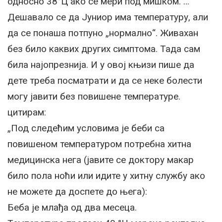
односно 38°Ц ако се мери под мишком. …“
Дешавало се да Јуниор има температуру, али
да се понаша потпуно „нормално“. Живахан
без било каквих других симптома. Тада сам
била најопрезнија. И у овој књизи пише да
дете треба посматрати и да се неке болести
могу јавити без повишене температуре.
цитирам:
„Под следећим условима је беби са
повишеном температуром потребна хитна
медицинска нега (јавите се доктору макар
било пола ноћи или идите у хитну службу ако
не можете да доспете до њега):
Беба је млађа од два месеца.