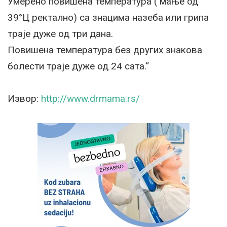
Умерено повишена температура ( мање од
39°Ц ректално) са знацима назеба или грипа
траје дуже од три дана.
Повишена температура без других знакова
болести траје дуже од 24 сата.“
Извор:
http://www.drmama.rs/