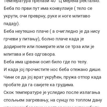
Температура прелази 40 °Ц мерена ректално.
Беба по први пут има конвулзије ( тело се
укрути, очи преврну, руке и ноге млитаво
падају).
Беба неутешно плаче ( а очигледно је да нису
грчеви у питању), болно плаче када је
додирнете или померите или се трза или је
млитава и без одговора.
Беба има црвени осип било где по телу.
И када јој прочистите нос беба отежано дише.
Чини се да јој врат укрућен, пружа отпор када
пробате да га саијете ка грудима.
Скок температуре је уследио после излагања
спољњем загревању, на сунцу по топлом дану