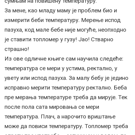
сумњам на повишену температуру.
За мене, као младу маму је проблем био и
измерити беби температуру. Мерење испод
пазуха, код мале бебе није могуће, неопходно
је ставити топломер у гузу! Јао! Стварно
страшно!
Из ове одличне књиге сам научила следеће:
температура се мери у устима, ректално, у
увету или испод пазуха. За малу бебу је једино
исправно мерити температуру ректално. Беба
пре мерања температуре треба да мирује. Тек
после пола сата мировања се мери
температура. Плач, а нарочито вриштање
може да повиси температуру. Топломер треба