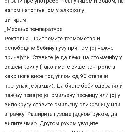
опрати пре употребе – сапуницом и водом, па
ватом натопљеном у алкохолу.
цитирам:
„Мерење температуре
Ректална: Припремите термометар и
ослободите бебину гузу при том јој нежно
причајући. Ставите је да лежи на стомачићу у
вашем крилу (тако имате више контроле а
како ноге висе под углом од 90 степени
поступак је лакши). Да бисте беби одвратили
пажњу певајте јој омиљену песмицу или јој у
видокругу ставите омиљену сликовницу или
играчку. Раширите гузове једном руком, да
видите чмар. Другом руком увуците