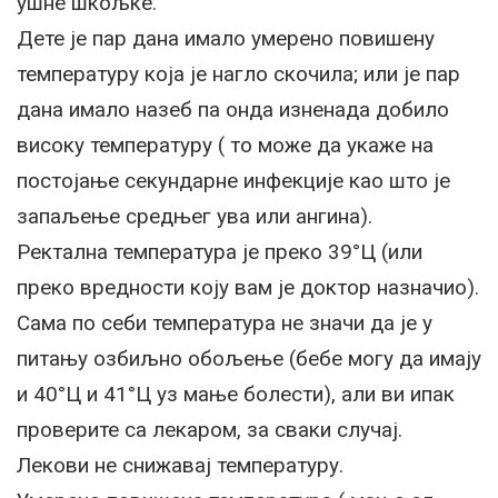
ушне шкољке.
Дете је пар дана имало умерено повишену
температуру која је нагло скочила; или је пар
дана имало назеб па онда изненада добило
високу температуру ( то може да укаже на
постојање секундарне инфекције као што је
запаљење средњег ува или ангина).
Ректална температура је преко 39°Ц (или
преко вредности коју вам је доктор назначио).
Сама по себи температура не значи да је у
питању озбиљно обољење (бебе могу да имају
и 40°Ц и 41°Ц уз мање болести), али ви ипак
проверите са лекаром, за сваки случај.
Лекови не снижавај температуру.