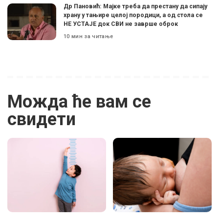
Др Пановић: Мајке треба да престану да сипају
храну у тањире целој породици, а од стола се
НЕ УСТАЈЕ док СВИ не заврше оброк
10 мин за читање
Можда ће вам се
свидети