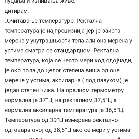
пуцања и изливања живе.
цитирам:
„Очитавање температуре. Ректална
температура је најпрецизнија јер је заиста
мерена у унутрашњости тела али она мерена у
устима сматра се стандардном. Ректална
температура, која се често мери код одојчади,
је око пола до целог степена виша од оне
мерене у устима, аксиларна ( под пазухом) је
један степен нижа. На оралном термометру
нормална је 37°Ц, на ректалном 37,5°Ц а
нормална аксиларна температура је 36,5°Ц..
Температура од 39°Ц измерена ректално
одговара оној од 38,5°Ц ако се мери у устима