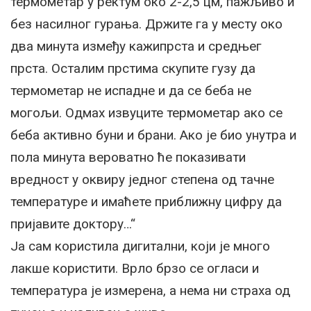
термометар у ректум око 2-2,5 цм, пажљиво и
без насилног гурања. Држите га у месту око
два минута између кажипрста и средњег
прста. Осталим прстима скупите гузу да
термометар не испадне и да се беба не
могољи. Одмах извуците термометар ако се
беба активно буни и брани. Ако је био унутра и
пола минута вероватно ће показивати
вредност у оквиру једног степена од тачне
температуре и имаћете приближну цифру да
пријавите доктору…“
Ја сам користила дигитални, који је много
лакше користити. Врло брзо се огласи и
температура је измерена, а нема ни страха од