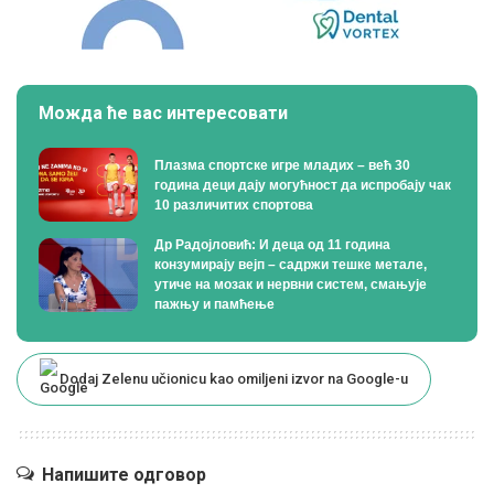
Можда ће вас интересовати
Плазма спортске игре младих – већ 30
година деци дају могућност да испробају чак
10 различитих спортова
Др Радојловић: И деца од 11 година
конзумирају вејп – садржи тешке метале,
утиче на мозак и нервни систем, смањује
пажњу и памћење
Dodaj Zelenu učionicu kao omiljeni izvor na Google-u
Напишите одговор