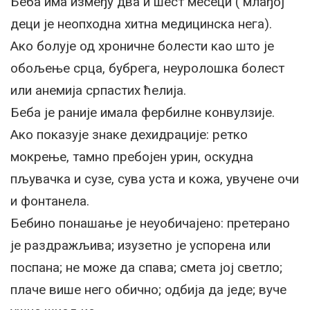
Беба има између два и шест месеци ( млађој
деци је неопходна хитна медицинска нега).
Ако болује од хроничне болести као што је
обољење срца, бубрега, неуролошка болест
или анемија српастих ћелија.
Беба је раније имала фербилне конвулзије.
Ако показује знаке дехидрације: ретко
мокрење, тамно пребојен урин, оскудна
пљувачка и сузе, сува уста и кожа, увучене очи
и фонтанела.
Бебино понашање је неуобичајено: претерано
је раздражљива; изузетно је успорена или
поспана; не може да спава; смета јој светло;
плаче више него обично; одбија да једе; вуче