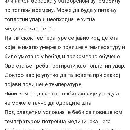
или након боравка у затвореном аутомобилу
по топлом времену. Може да буде у питању
топлотни удар и неопходна је хитна
медицинска помоћ.
Нагли скок температуре се јавио код детета
које је имало умерено повишену температуру и
било умотано у ћебад и прекомерно обучено.
Ово стање треба третирати као топлотни удар.
Доктор вас је упутио да га зовете при свакој
појави повишене температуре.
Чини вам се да нешто озбиљно није у реду а
не можете тачно да одредите шта.
Под следећим условма је беби са повишеном
температуром потребна медицинска нега: