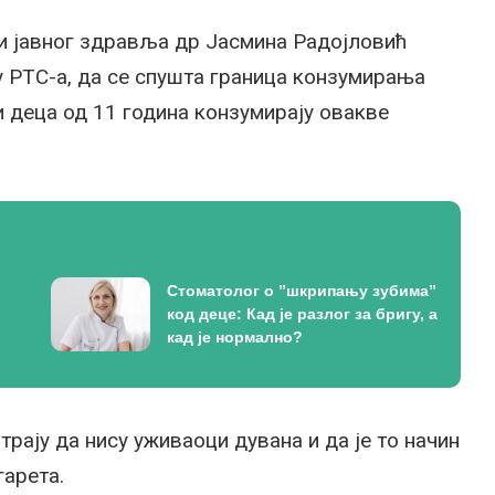
и јавног здравља др Јасмина Радојловић
му РТС-а, да се спушта граница конзумирања
и деца од 11 година конзумирају овакве
Стоматолог о ”шкрипању зубима”
код деце: Кад је разлог за бригу, а
кад је нормално?
трају да нису уживаоци дувана и да је то начин
гарета.