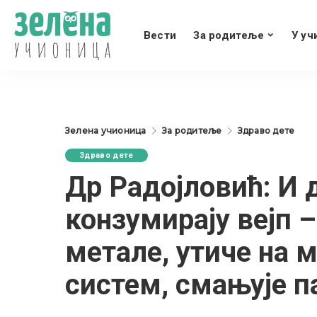
Вести
За родитеље
У уч
Зелена учионица
За родитеље
Здраво дете
Здраво дете
Др Радојловић: И 
конзумирају вејп 
метале, утиче на 
систем, смањује 