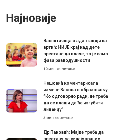
Најновије
Васпитачица о адаптацији на
вртић: НИЈЕ крај кад дете
престане да плаче, то је само
фаза равнодушности
10 мин за читање
Нешовић коментарисала
измене Закона о образовању:
”Ко одговорно ради, не треба
да се плаши да ће изгубити
лиценцу”
3 мин за читање
Др Пановић: Мајке треба да
престану да сипају храну у