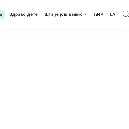
о
Здраво дете
Шта је још важно