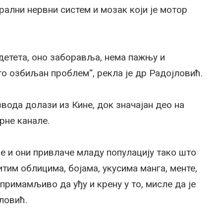
трални нервни систем и мозак који је мотор
детета, оно заборавља, нема пажњу и
то озбиљан проблем“, рекла је др Радојловић.
вода долази из Кине, док значајан део на
рне канале.
ије и они привлаче младу популацију тако што
итим облицима, бојама, укусима манга, менте,
примамљиво да уђу и крену у то, мисле да је
јловић.