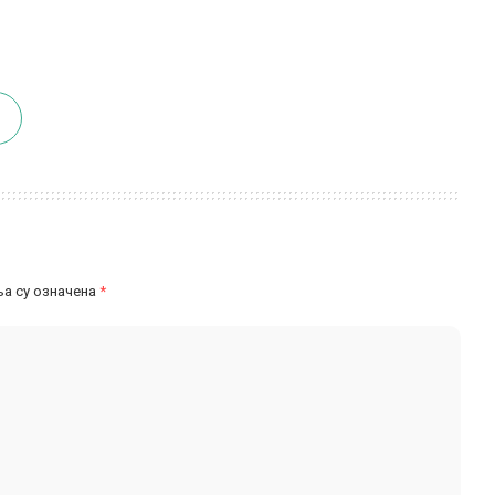
а су означена
*