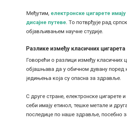
Међутим,
електронске цигарете имају
дисајне путеве
. То потврђује рад српс
објављивањем научне студије.
Разлике између класичних цигарета
Говорећи о разлици између класичних ц
објашњава да у обичном дувану поред н
једињења која су опасна за здравље.
С друге стране, електронске цигарете и 
себи имају етинол, тешке метале и друг
последице по наше здравље, посебно за 