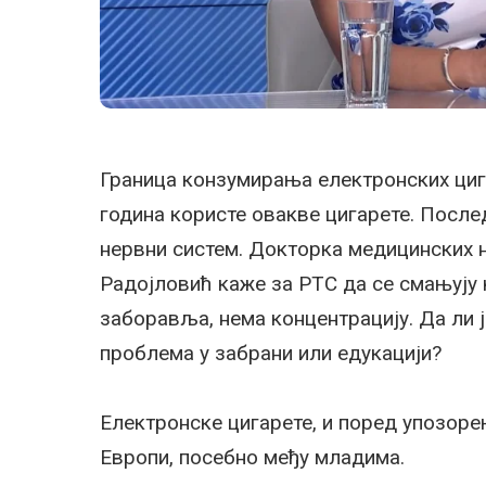
Граница конзумирања електронских цига
година користе овакве цигарете. Послед
нервни систем. Докторка медицинских 
Радојловић каже за РТС да се смањују 
заборавља, нема концентрацију. Да ли
проблема у забрани или едукацији?
Електронске цигарете, и поред упозоре
Европи, посебно међу младима.