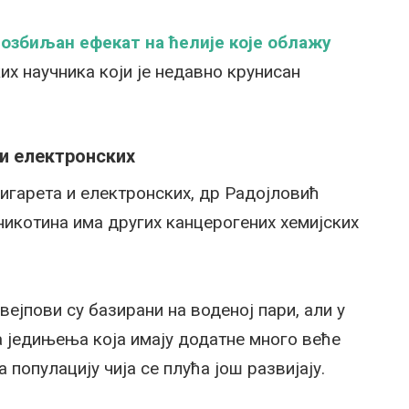
 озбиљан ефекат на ћелије које облажу
ких научника који је недавно крунисан
 и електронских
игарета и електронских, др Радојловић
икотина има других канцерогених хемијских
вејпови су базирани на воденој пари, али у
а једињења која имају додатне много веће
популацију чија се плућа још развијају.