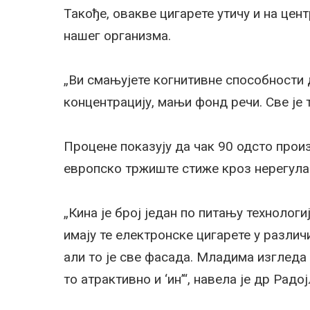
Такође, овакве цигарете утичу и на цен
нашег организма.
„Ви смањујете когнитивне способности 
концентрацију, мањи фонд речи. Све је 
Процене показују да чак 90 одсто произ
европско тржиште стиже кроз нерегула
„Кина је број један по питању технолог
имају те електронске цигарете у различ
али то је све фасада. Младима изгледа 
то атрактивно и ‘ин’“, навела је др Радо