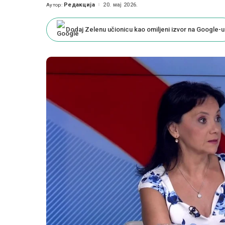
Редакција
20. мај 2026.
Аутор:
Posted
by
Dodaj Zelenu učionicu kao omiljeni izvor na Google-u