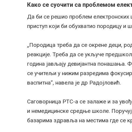
Како се суочити са проблемом елек
Да би се решио проблем електронских 
приступ који би обухватио породицу и ш
„Породица треба да се окрене деци, ро
реакције. Треба да се укључе предшколс
година јављају девијантна понашања. Ф
се учитељи у нижим разредима фокусира
васпитна“, навела је др Радојловић.
Саговорница РТС-а се залаже и за уво
и немедицинске средње школе. Поручује
базарима здравља на местима где се к