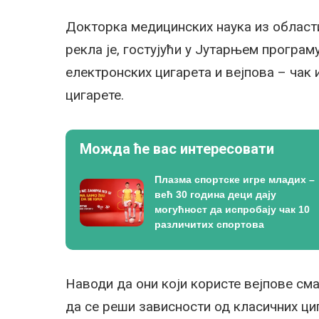
Докторка медицинских наука из област
рекла је, гостујући у Јутарњем програ
електронских цигарета и вејпова – чак 
цигарете.
Можда ће вас интересовати
Плазма спортске игре младих –
већ 30 година деци дају
могућност да испробају чак 10
различитих спортова
Наводи да они који користе вејпове сма
да се реши зависности од класичних ци