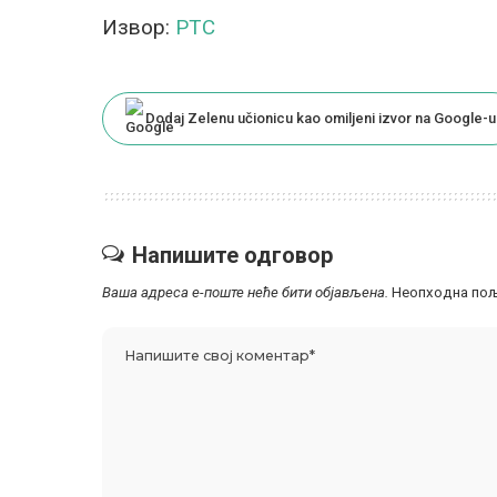
Извор:
РТС
Dodaj Zelenu učionicu kao omiljeni izvor na Google-u
Напишите одговор
Ваша адреса е-поште неће бити објављена.
Неопходна пољ