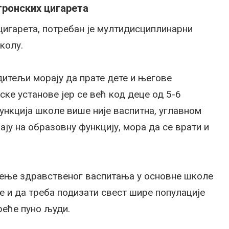
тронских цигарета
цигарета, потребан је мултидисциплинарни
колу.
дитељи морају да прате дете и његове
ке установе јер се већ код деце од 5-6
ункција школе више није васпитна, углавном
ју на образовну функцију, мора да се врати и
ђење здравственог васпитања у основне школе
 и да треба подизати свест шире популације
реће пуно људи.