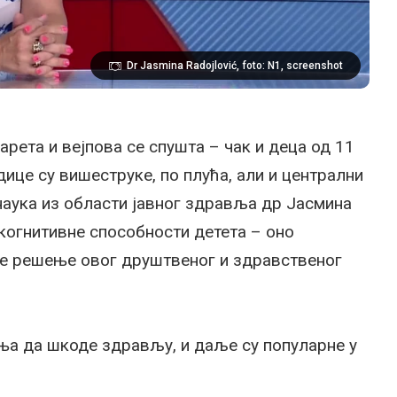
Dr Jasmina Radojlović, foto: N1, screenshot
рета и вејпова се спушта – чак и деца од 11
ице су вишеструке, по плућа, али и централни
наука из области јавног здравља др Јасмина
когнитивне способности детета – оно
 је решење овог друштвеног и здравственог
ња да шкоде здрављу, и даље су популарне у