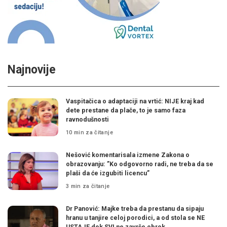
Najnovije
Vaspitačica o adaptaciji na vrtić: NIJE kraj kad
dete prestane da plače, to je samo faza
ravnodušnosti
10 min za čitanje
Nešović komentarisala izmene Zakona o
obrazovanju: ”Ko odgovorno radi, ne treba da se
plaši da će izgubiti licencu”
3 min za čitanje
Dr Panović: Majke treba da prestanu da sipaju
hranu u tanjire celoj porodici, a od stola se NE
USTAJE dok SVI ne završe obrok