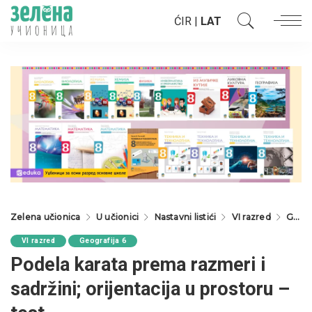
ĆIR
|
LAT
Zelena učionica
U učionici
Nastavni listići
VI razred
Geografija 6
VI razred
Geografija 6
Podela karata prema razmeri i
sadržini; orijentacija u prostoru –