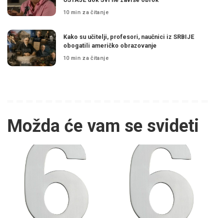
10 min za čitanje
Kako su učitelji, profesori, naučnici iz SRBIJE
obogatili američko obrazovanje
10 min za čitanje
Možda će vam se svideti