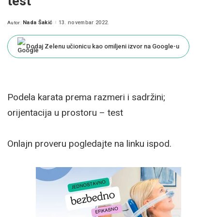
test
Nada Šakić
13. novembar 2022.
Autor:
Posted
by
Dodaj Zelenu učionicu kao omiljeni izvor na Google-u
Podela karata prema razmeri i sadržini;
orijentacija u prostoru – test
Onlajn proveru pogledajte na linku ispod.