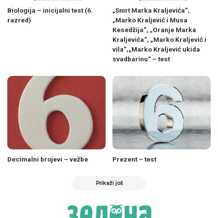
Biologija – inicijalni test (6.
„Smrt Marka Kraljevića“,
razred)
„Marko Kraljević i Musa
Kesedžija“, „Oranje Marka
Kraljevića“, „Marko Kraljević i
vila“,„Marko Kraljević ukida
svadbarinu“ – test
Decimalni brojevi – vežbe
Prezent – test
Prikaži još