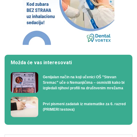
Možda će vas interesovati
Genijalan način na koji učenici OŠ ”Stevan
Sremac” uče o Nemanjićima – osmislili kako bi
izgledali njihovi profili na društvenim mrežama
Prvi pismeni zadatak iz matematike za 6. razred
(PRIMERI testova)