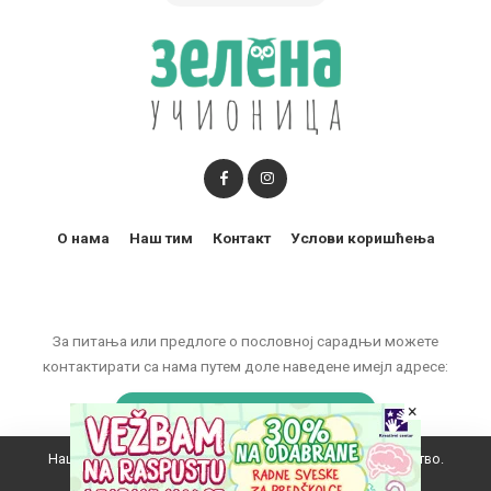
О нама
Наш тим
Контакт
Услови коришћења
За питања или предлоге о пословној сарадњи можете
контактирати са нама путем доле наведене имејл адресе:
×
marketing@zelenaucionica.com
Наш вебсајт користи колачиће да побољша ваше искуство.