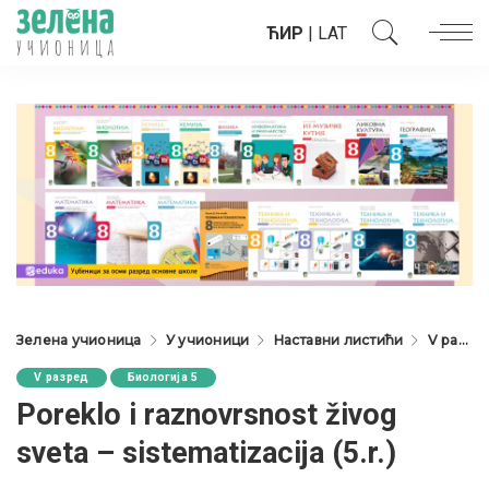
ЋИР
|
LAT
Зелена учионица
У учионици
Наставни листићи
V разред
V разред
Биологија 5
Poreklo i raznovrsnost živog
sveta – sistematizacija (5.r.)