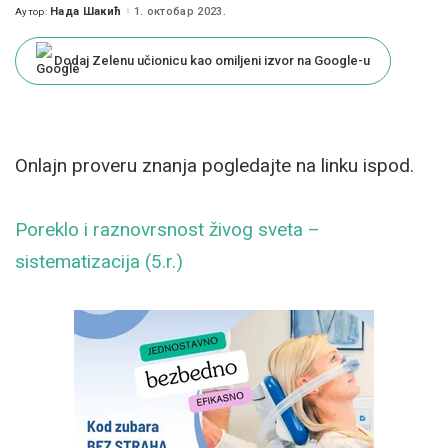
Нада Шакић
1. октобар 2023.
Аутор:
Posted
by
Dodaj Zelenu učionicu kao omiljeni izvor na Google-u
Onlajn proveru znanja pogledajte na linku ispod.
Poreklo i raznovrsnost živog sveta –
sistematizacija (5.r.)