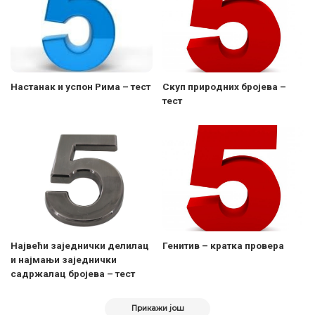
Настанак и успон Рима – тест
Скуп природних бројева –
тест
Највећи заједнички делилац
Генитив – кратка провера
и најмањи заједнички
садржалац бројева – тест
Прикажи још