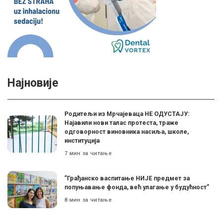
Најновије
Родитељи из Мрчајеваца НЕ ОДУСТАЈУ:
Најавили нови талас протеста, траже
одговорност виновника насиља, школе,
институција
7 мин за читање
”Грађанско васпитање НИЈЕ предмет за
попуњавање фонда, већ улагање у будућност”
8 мин за читање