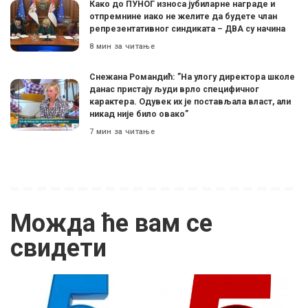
Како до ПУНОГ износа јубиларне награде и
отпремнине иако не желите да будете члан
репрезентативног синдиката – ДВА су начина
8 мин за читање
Снежана Романдић: ”На улогу директора школе
данас пристају људи врло специфичног
карактера. Одувек их је постављала власт, али
никад није било овако”
7 мин за читање
Можда ће вам се
свидети