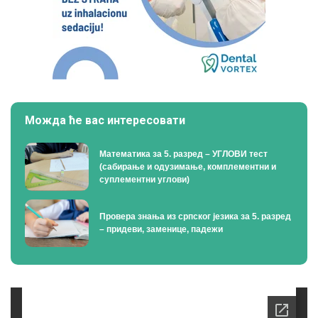
Можда ће вас интересовати
Математика за 5. разред – УГЛОВИ тест
(сабирање и одузимање, комплементни и
суплементни углови)
Провера знања из српског језика за 5. разред
– придеви, заменице, падежи