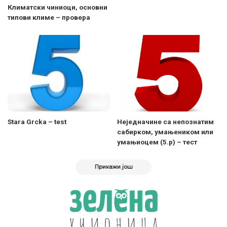
Климатски чиниоци, основни
типови климе – провера
Stara Grcka – test
Неједначине са непознатим
сабирком, умањеником или
умањиоцем (5.р) – тест
Прикажи још