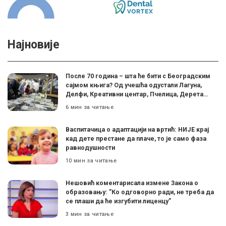
Најновије
После 70 година – шта ће бити с Београдским
сајмом књига? Од учешћа одустали Лагуна,
Делфи, Креативни центар, Пчелица, Дерета…
6 мин за читање
Васпитачица о адаптацији на вртић: НИЈЕ крај
кад дете престане да плаче, то је само фаза
равнодушности
10 мин за читање
Нешовић коментарисала измене Закона о
образовању: ”Ко одговорно ради, не треба да
се плаши да ће изгубити лиценцу”
3 мин за читање