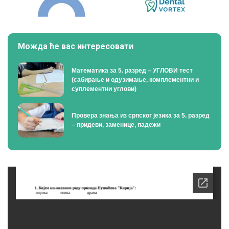
Можда ће вас интересовати
Математика за 5. разред – УГЛОВИ тест
(сабирање и одузимање, комплементни и
суплементни углови)
Провера знања из српског језика за 5. разред
– придеви, заменице, падежи