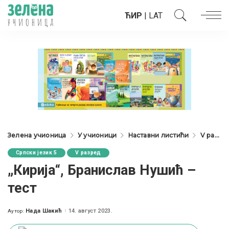
ЋИР
|
LAT
Зелена учионица
У учионици
Наставни листићи
V разред
Српски језик 5
V разред
„Кирија“, Бранислав Нушић –
тест
Нада Шакић
14. август 2023.
Аутор:
Posted
by