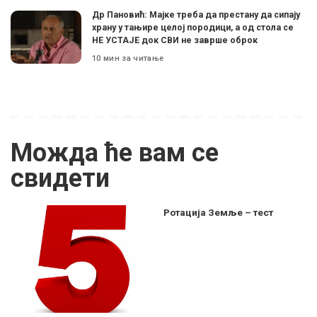
Др Пановић: Мајке треба да престану да сипају
храну у тањире целој породици, а од стола се
НЕ УСТАЈЕ док СВИ не заврше оброк
10 мин за читање
Можда ће вам се
свидети
Ротација Земље – тест