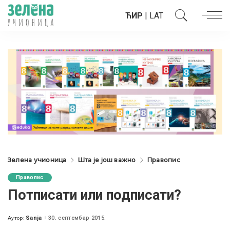
ЋИР
|
LAT
Зелена учионица
Шта је још важно
Правопис
Правопис
Потписати или подписати?
Sanja
30. септембар 2015.
Аутор:
Posted
by