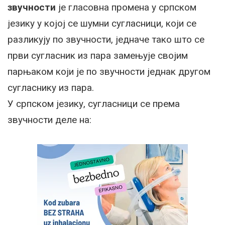
звучности
је гласовна промена у српском
језику у којој се шумни сугласници, који се
разликују по звучности, једначе тако што се
први сугласник из пара замењује својим
парњаком који је по звучности једнак другом
сугласнику из пара.
У српском језику, сугласници се према
звучности деле на: