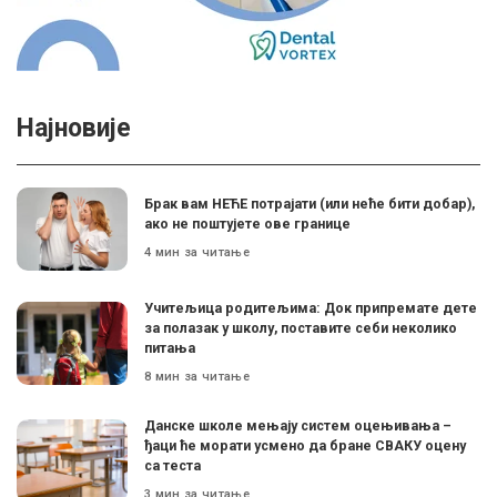
Најновије
Брак вам НЕЋЕ потрајати (или неће бити добар),
ако не поштујете ове границе
4 мин за читање
Учитељица родитељима: Док припремате дете
за полазак у школу, поставите себи неколико
питања
8 мин за читање
Данске школе мењају систем оцењивања –
ђаци ће морати усмено да бране СВАКУ оцену
са теста
3 мин за читање