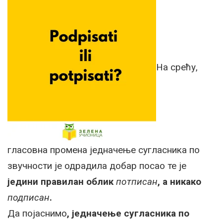
На срећу,
гласовна промена једначење сугласника по
звучности је одрадила добар посао те је
једини правилан облик
потписан
, а никако
подписан
.
Да појаснимо
, једначење сугласника по