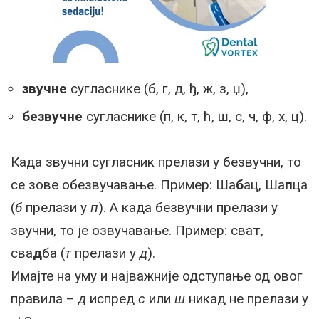
звучне
сугласнике (б, г, д, ђ, ж, з, џ),
безвучне
сугласнике (п, к, т, ћ, ш, с, ч, ф, х, ц).
Када звучни сугласник прелази у безвучни, то
се зове обезвучавање. Пример: Ша
б
ац, Ша
п
ца
(
б
прелази у
п
). А када безвучни прелази у
звучни, то је озвучавање. Пример: сва
т
,
сва
д
ба (
т
прелази у
д
).
Имајте на уму и најважније одступање од овог
правила –
д
испред
с
или
ш
никад не прелази у