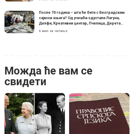
После 70 година – шта ће бити с Београдским
сајмом књига? Од учешћа одустали Лагуна,
Делфи, Креативни центар, Пчелица, Дерета…
6 мин за читање
Можда ће вам се
свидети