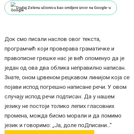
Dodaj Zelenu učionicu kao omiljeni izvor na Google-u
Док смо писали наслов овог текста,
програмчић који проверава граматичке и
правописне грешке нас је већ опоменуо да је
један од ова два облика неправилно написан.
Знате, оном црвеном рецкавом линијом која се
појави испод погрешно написане речи. У овом
случају испод речи
подписан
. Да у нашем
језику не постоји толико лепих гласовних
промена, можда бисмо морали и да ломимо
језик и говоримо: „Ја, доле поДписани…”