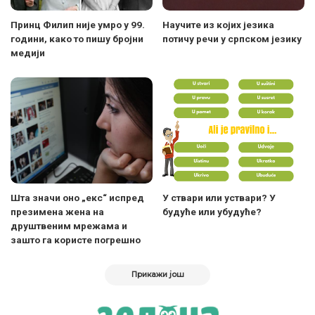
Принц Филип није умро у 99.
Научите из којих језика
години, како то пишу бројни
потичу речи у српском језику
медији
Шта значи оно „екс“ испред
У ствари или уствари? У
презимена жена на
будуће или убудуће?
друштвеним мрежама и
зашто га користе погрешно
Прикажи још