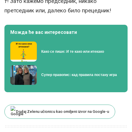
т
! Зато кажемо председник, никако
претседник или, далеко било прецедник!
Можда ће вас интересовати
Како се пише: И те како или итекако
Супер правопис: кад правила постану игра
Dodaj Zelenu učionicu kao omiljeni izvor na Google-u