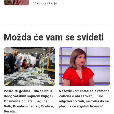
10 min za čitanje
Možda će vam se svideti
Posle 70 godina – šta će biti s
Nešović komentarisala izmene
Beogradskim sajmom knjiga?
Zakona o obrazovanju: ”Ko
Od učešća odustali Laguna,
odgovorno radi, ne treba da se
Delfi, Kreativni centar, Pčelica,
plaši da će izgubiti licencu”
Dereta…