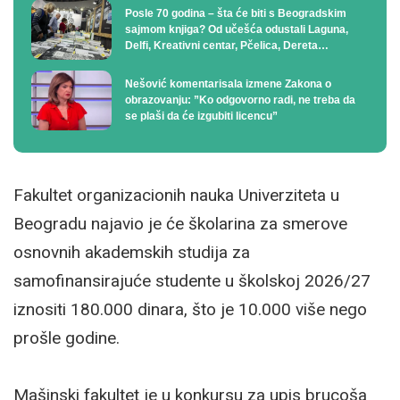
Posle 70 godina – šta će biti s Beogradskim
sajmom knjiga? Od učešća odustali Laguna,
Delfi, Kreativni centar, Pčelica, Dereta…
Nešović komentarisala izmene Zakona o
obrazovanju: ”Ko odgovorno radi, ne treba da
se plaši da će izgubiti licencu”
Fakultet organizacionih nauka Univerziteta u
Beogradu najavio je će školarina za smerove
osnovnih akademskih studija za
samofinansirajuće studente u školskoj 2026/27
iznositi 180.000 dinara, što je 10.000 više nego
prošle godine.
Mašinski fakultet je u konkursu za upis brucoša