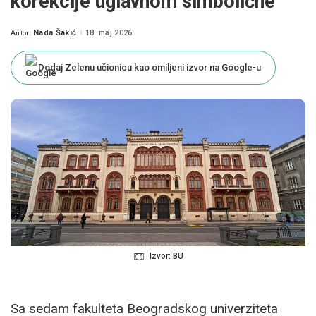
korekcije uglavnom simbolične
Nada Šakić
18. maj 2026.
Autor:
Posted
by
Dodaj Zelenu učionicu kao omiljeni izvor na Google-u
Izvor: BU
Sa sedam fakulteta Beogradskog univerziteta