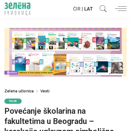
ĆIR
|
LAT
Zelena učionica
Vesti
Vesti
Povećanje školarina na
fakultetima u Beogradu –