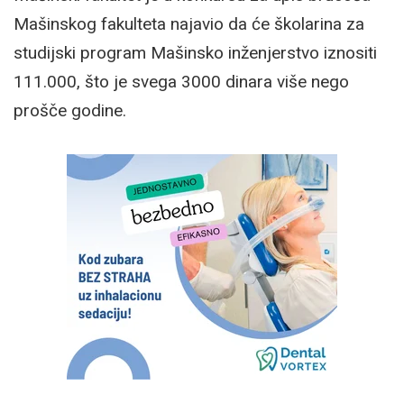
Mašinskog fakulteta najavio da će školarina za
studijski program Mašinsko inženjerstvo iznositi
111.000, što je svega 3000 dinara više nego
prošče godine.