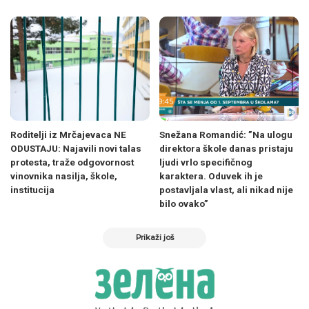
Roditelji iz Mrčajevaca NE
Snežana Romandić: ”Na ulogu
ODUSTAJU: Najavili novi talas
direktora škole danas pristaju
protesta, traže odgovornost
ljudi vrlo specifičnog
vinovnika nasilja, škole,
karaktera. Oduvek ih je
institucija
postavljala vlast, ali nikad nije
bilo ovako”
Prikaži još