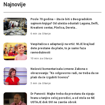
Najnovije
Posle 70 godina – šta će biti s Beogradskim
sajmom knjiga? Od učešća odustali Laguna, Delfi,
Kreativni centar, Pčelica, Dereta…
6 min za čitanje
Vaspitačica o adaptaciji na vrtić: NIJE kraj kad
dete prestane da plače, to je samo faza
ravnodušnosti
10 min za čitanje
Nešović komentarisala izmene Zakona o
obrazovanju: ”Ko odgovorno radi, ne treba da se
plaši da će izgubiti licencu”
3 min za čitanje
Dr Panović: Majke treba da prestanu da sipaju
hranu u tanjire celoj porodici, a od stola se NE
USTAJE dok SVI ne završe obrok