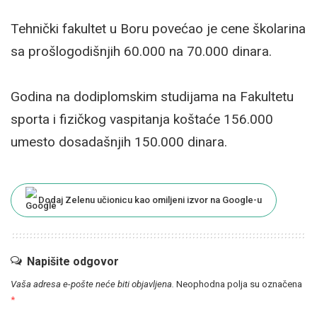
Tehnički fakultet u Boru povećao je cene školarina
sa prošlogodišnjih 60.000 na 70.000 dinara.
Godina na dodiplomskim studijama na Fakultetu
sporta i fizičkog vaspitanja koštaće 156.000
umesto dosadašnjih 150.000 dinara.
Dodaj Zelenu učionicu kao omiljeni izvor na Google-u
Napišite odgovor
Vaša adresa e-pošte neće biti objavljena.
Neophodna polja su označena
*