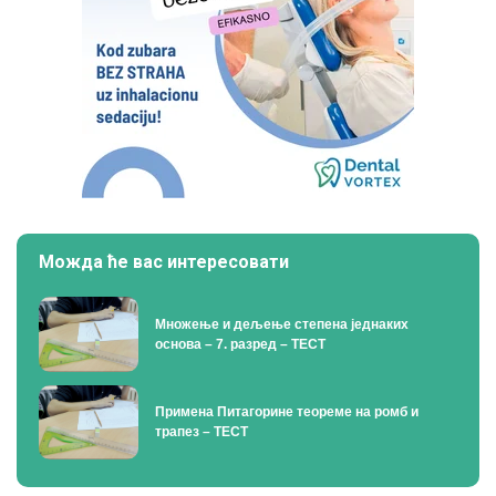
Можда ће вас интересовати
Множење и дељење степена једнаких
основа – 7. разред – ТЕСТ
Примена Питагорине теореме на ромб и
трапез – ТЕСТ