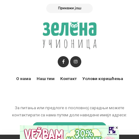
Прикажи још
О нама
Наш тим
Контакт
Услови коришћења
За питања или предлоге о пословној сарадњи можете
контактирати са нама путем доле наведене имејл адресе:
marketing@zelenaucionica.com
×