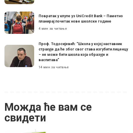
Поврaтак у клупе уз UniCredit Bank – Паметно
планирај почетак нове школске године
4 мин за читање
Проф. Тодосијевић: ”Школа у којој наставник
страхује да ће због свог става изгубити лиценцу
– не може бити школа која образује и
васпитава”
14 мин за читање
Можда ће вам се
свидети