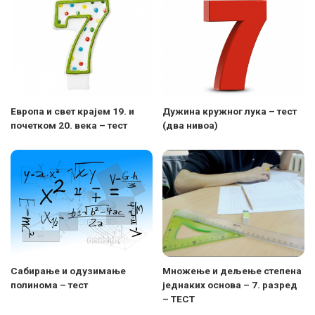
Европа и свет крајем 19. и
Дужина кружног лука – тест
почетком 20. века – тест
(два нивоа)
Сабирање и одузимање
Множење и дељење степена
полинома – тест
једнаких основа – 7. разред
– ТЕСТ