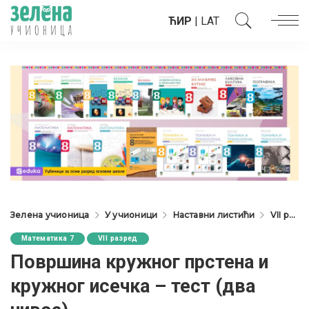
ЋИР
|
LAT
Зелена учионица
У учионици
Наставни листићи
VII разред
Математика 7
VII разред
Површина кружног прстена и
кружног исечка – тест (два