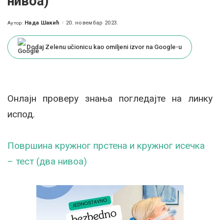
нивоа)
Нада Шакић
20. новембар 2023.
Аутор:
Posted
by
Dodaj Zelenu učionicu kao omiljeni izvor na Google-u
Онлајн проверу знања погледајте на линку
испод.
Површина кружног прстена и кружног исечка
– тест (два нивоа)