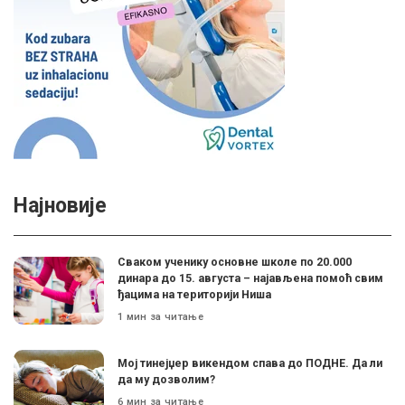
Најновије
Сваком ученику основне школе по 20.000
динара до 15. августа – најављена помоћ свим
ђацима на територији Ниша
1 мин за читање
Мој тинејџер викендом спава до ПОДНЕ. Да ли
да му дозволим?
6 мин за читање