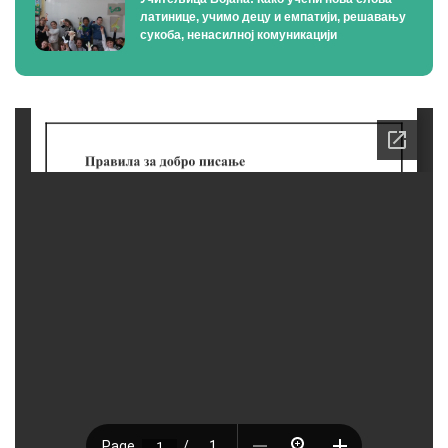
латинице, учимо децу и емпатији, решавању
сукоба, ненасилној комуникацији