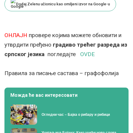
Dodaj Zelenu učionicu kao omiljeni izvor na Google-u
ОНЛАЈН
провере којима можете обновити и
утврдити пређено
градиво трећег разреда из
српског језика
погледајте
OVDE
Правила за писање састава – графофолија
Можда ће вас интересовати
Огледни час – Бајка о рибару и рибици
Учитељица Бојана: Како учећи нова слова