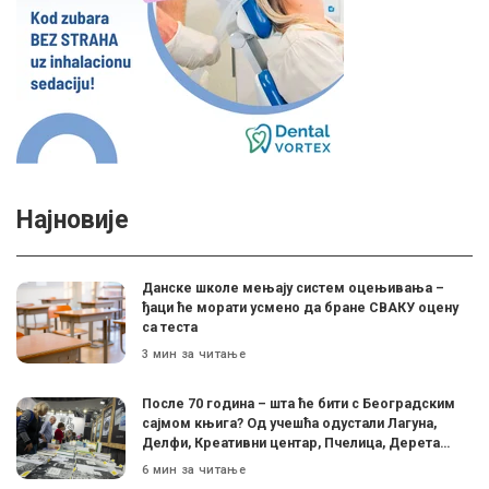
Најновије
Данске школе мењају систем оцењивања –
ђаци ће морати усмено да бране СВАКУ оцену
са теста
3 мин за читање
После 70 година – шта ће бити с Београдским
сајмом књига? Од учешћа одустали Лагуна,
Делфи, Креативни центар, Пчелица, Дерета…
6 мин за читање