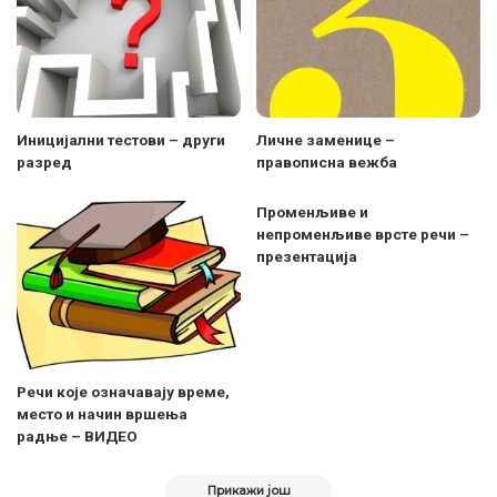
Иницијални тестови – други
Личне заменице –
разред
правописна вежба
Променљиве и
непроменљиве врсте речи –
презентација
Речи које означавају време,
место и начин вршења
радње – ВИДЕО
Прикажи још