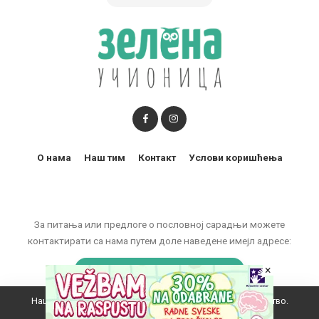
О нама
Наш тим
Контакт
Услови коришћења
За питања или предлоге о пословној сарадњи можете
контактирати са нама путем доле наведене имејл адресе:
marketing@zelenaucionica.com
×
Наш вебсајт користи колачиће да побољша ваше искуство.