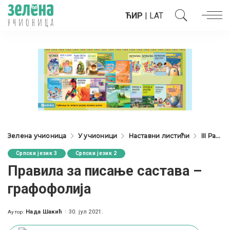
ЋИР
|
LAT
Зелена учионица
У учионици
Наставни листићи
III Разред
Српски језик 3
Српски језик 2
Правила за писање састава –
графофолија
Нада Шакић
30. јул 2021.
Аутор:
Posted
by