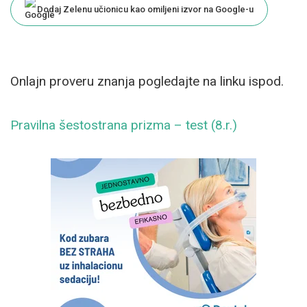
Dodaj Zelenu učionicu kao omiljeni izvor na Google-u
Onlajn proveru znanja pogledajte na linku ispod.
Pravilna šestostrana prizma – test (8.r.)