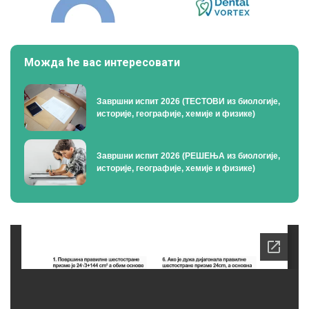
Можда ће вас интересовати
Завршни испит 2026 (ТЕСТОВИ из биологије,
историје, географије, хемије и физике)
Завршни испит 2026 (РЕШЕЊА из биологије,
историје, географије, хемије и физике)