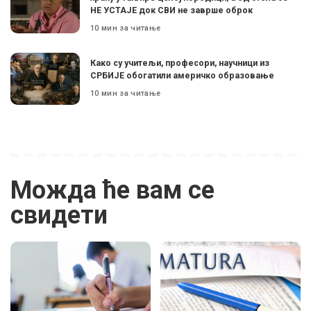
НЕ УСТАЈЕ док СВИ не заврше оброк
10 мин за читање
Како су учитељи, професори, научници из
СРБИЈЕ обогатили америчко образовање
10 мин за читање
Можда ће вам се
свидети