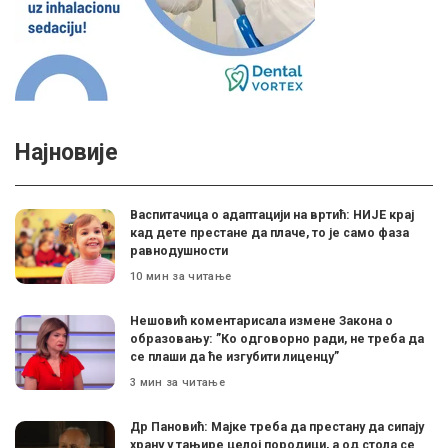
Најновије
Васпитачица о адаптацији на вртић: НИЈЕ крај
кад дете престане да плаче, то је само фаза
равнодушности
10 мин за читање
Нешовић коментарисала измене Закона о
образовању: ”Ко одговорно ради, не треба да
се плаши да ће изгубити лиценцу”
3 мин за читање
Др Пановић: Мајке треба да престану да сипају
храну у тањире целој породици, а од стола се