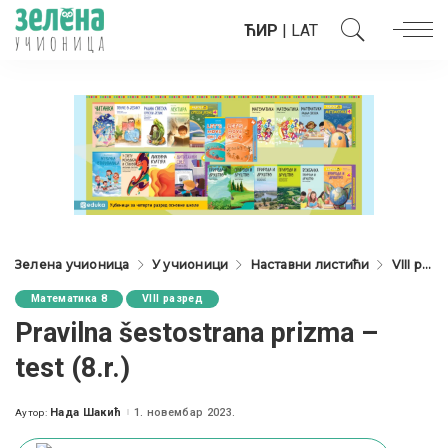
ЋИР
|
LAT
Зелена учионица
У учионици
Наставни листићи
VIII разред
Математика 8
VIII разред
Pravilna šestostrana prizma –
test (8.r.)
Нада Шакић
1. новембар 2023.
Аутор:
Posted
by