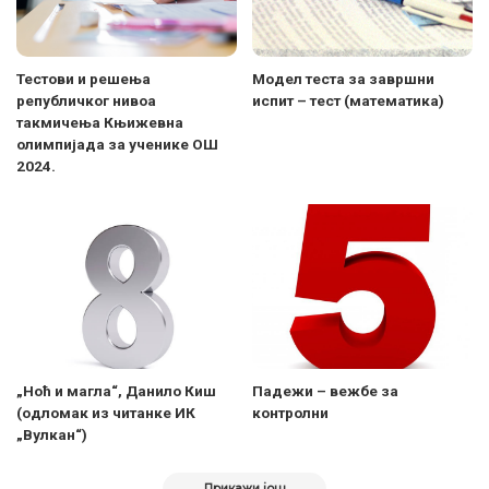
Тестови и решења
Модел теста за завршни
републичког нивоа
испит – тест (математика)
такмичења Књижевна
олимпијада за ученике ОШ
2024.
„Ноћ и магла“, Данило Киш
Падежи – вежбе за
(одломак из читанке ИК
контролни
„Вулкан“)
Прикажи још