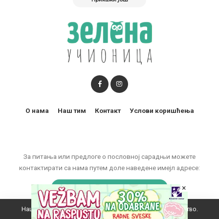
О нама
Наш тим
Контакт
Услови коришћења
За питања или предлоге о пословној сарадњи можете
контактирати са нама путем доле наведене имејл адресе:
×
marketing@zelenaucionica.com
Наш вебсајт користи колачиће да побољша ваше искуство.