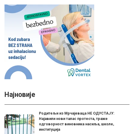
Најновије
Родитељи из Мрчајеваца НЕ ОДУСТАЈУ:
Најавили нови талас протеста, траже
одговорност виновника насиља, школе,
институција