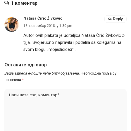
1 коментар
Nataša Ćirić Živković
Reply
13. новембар 2018. у 1:30 pm
Autor ovih plakata je učiteljica Nataša Ćirić Živković☺
tj.ja…Svojeručno napravila i podelila sa kolegama na
svom blogu ,,mojeslicice3″ …
Оставите одговор
Ваша адреса е-поште неће бити објављена.
Неопходна поља су
означена
*