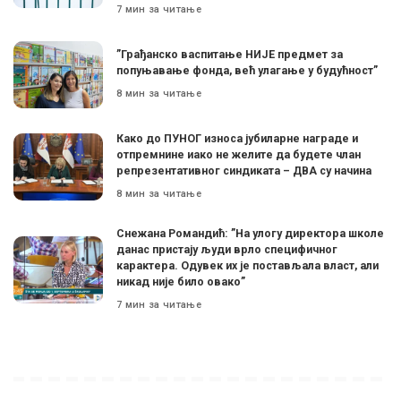
7 мин за читање
”Грађанско васпитање НИЈЕ предмет за
попуњавање фонда, већ улагање у будућност”
8 мин за читање
Како до ПУНОГ износа јубиларне награде и
отпремнине иако не желите да будете члан
репрезентативног синдиката – ДВА су начина
8 мин за читање
Снежана Романдић: ”На улогу директора школе
данас пристају људи врло специфичног
карактера. Одувек их је постављала власт, али
никад није било овако”
7 мин за читање