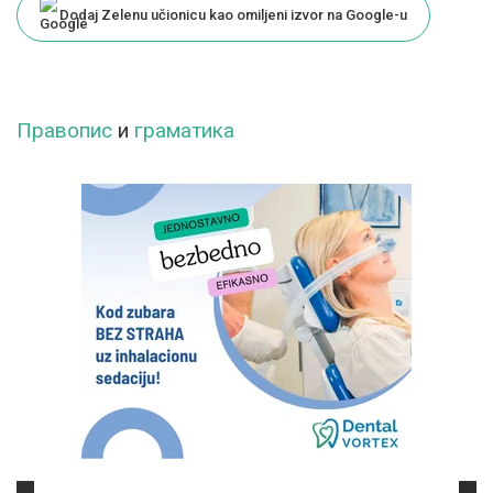
Dodaj Zelenu učionicu kao omiljeni izvor na Google-u
Правопис
и
граматика