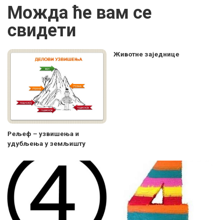
Можда ће вам се
свидети
Животне заједнице
Рељеф – узвишења и
удубљења у земљишту