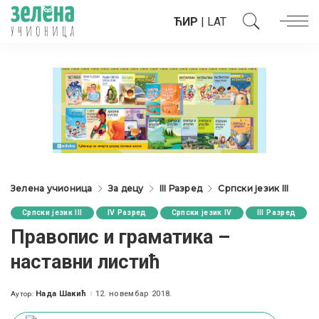
ЋИР
|
LAT
Зелена учионица
За децу
III Разред
Српски језик III
Српски језик III
IV Разред
Српски језик IV
III Разред
Правопис и граматика –
наставни листић
Нада Шакић
12. новембар 2018.
Аутор:
Posted
by