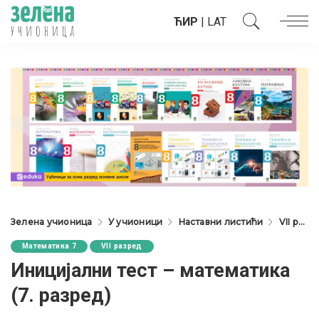
ЋИР
|
LAT
Зелена учионица
У учионици
Наставни листићи
VII разред
Математика 7
VII разред
Иницијални тест – математика
(7. разред)