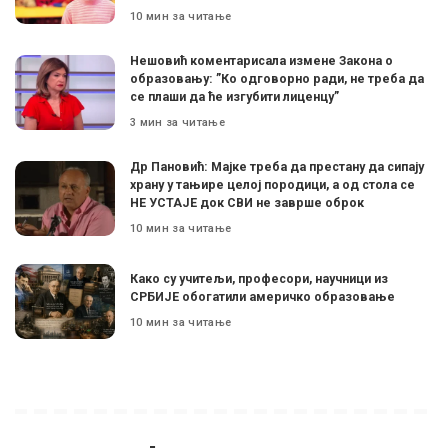
10 мин за читање
Нешовић коментарисала измене Закона о
образовању: ”Ко одговорно ради, не треба да
се плаши да ће изгубити лиценцу”
3 мин за читање
Др Пановић: Мајке треба да престану да сипају
храну у тањире целој породици, а од стола се
НЕ УСТАЈЕ док СВИ не заврше оброк
10 мин за читање
Како су учитељи, професори, научници из
СРБИЈЕ обогатили америчко образовање
10 мин за читање