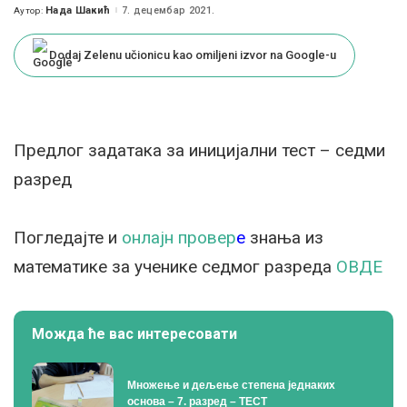
Нада Шакић
7. децембар 2021.
Аутор:
Posted
by
Dodaj Zelenu učionicu kao omiljeni izvor na Google-u
Предлог задатака за иницијални тест – седми
разред
Погледајте и
онлајн провер
е
знања из
математике за ученике седмог разреда
ОВДЕ
Можда ће вас интересовати
Множење и дељење степена једнаких
основа – 7. разред – ТЕСТ