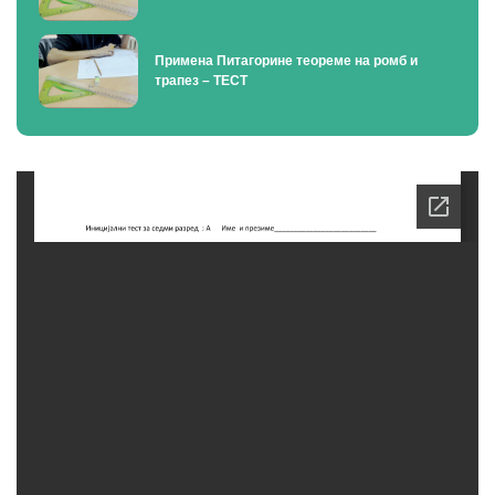
Примена Питагорине теореме на ромб и
трапез – ТЕСТ