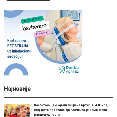
Најновије
Васпитачица о адаптацији на вртић: НИЈЕ крај
кад дете престане да плаче, то је само фаза
равнодушности