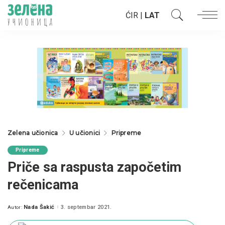
ĆIR
|
LAT
Zelena učionica
U učionici
Pripreme
Pripreme
Priče sa raspusta započetim
rečenicama
Nada Šakić
3. septembar 2021.
Autor:
Posted
by