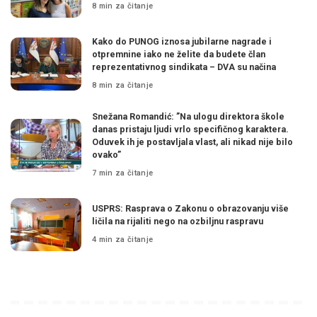
8 min za čitanje
Kako do PUNOG iznosa jubilarne nagrade i
otpremnine iako ne želite da budete član
reprezentativnog sindikata – DVA su načina
8 min za čitanje
Snežana Romandić: ”Na ulogu direktora škole
danas pristaju ljudi vrlo specifičnog karaktera.
Oduvek ih je postavljala vlast, ali nikad nije bilo
ovako”
7 min za čitanje
USPRS: Rasprava o Zakonu o obrazovanju više
ličila na rijaliti nego na ozbiljnu raspravu
4 min za čitanje