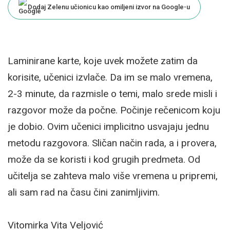
Dodaj Zelenu učionicu kao omiljeni izvor na Google-u
Laminirane karte, koje uvek možete zatim da
korisite, učenici izvlače. Da im se malo vremena,
2-3 minute, da razmisle o temi, malo srede misli i
razgovor može da počne. Počinje rečenicom koju
je dobio. Ovim učenici implicitno usvajaju jednu
metodu razgovora. Sličan način rada, a i provera,
može da se koristi i kod grugih predmeta. Od
učitelja se zahteva malo više vremena u pripremi,
ali sam rad na času čini zanimljivim.
Vitomirka Vita Veljović