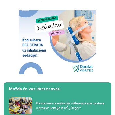
Možda će vas interesovati
Formativno ocenjivanje i diferencirana nastava
u praksi: Lekcije iz OŠ „Čegar“