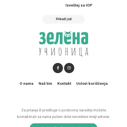
Izveštaj za IOP
Prikaži još
O nama
Naš tim
Kontakt
Uslovi korišćenja
Za pitanja ili predloge o poslovnoj saradnji možete
kontaktirati sa nama putem dole navedene imejl adrese: