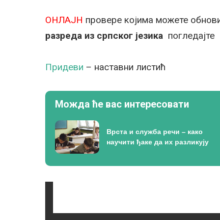
ОНЛАЈН
провере којима можете обнови
разреда из српског језика
погледајт
Придеви
– наставни листић
Можда ће вас интересовати
Врста и служба речи – како
научити ђаке да их разликују