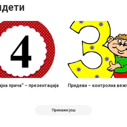
идети
јна прича“ – презентација
Придеви – контролна вежба
Прикажи још