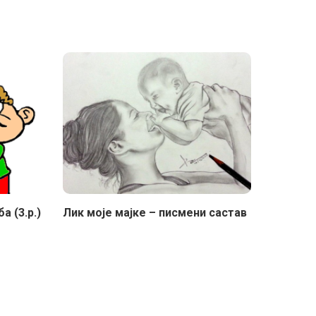
 (3.р.)
Лик моје мајке – писмени састав