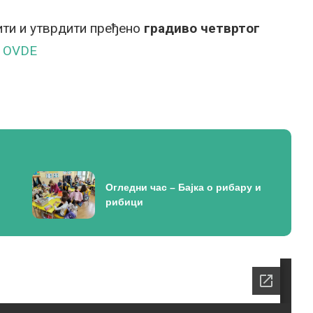
ти и утврдити пређено
градиво четвртог
е
OVDE
Огледни час – Бајка о рибару и
рибици