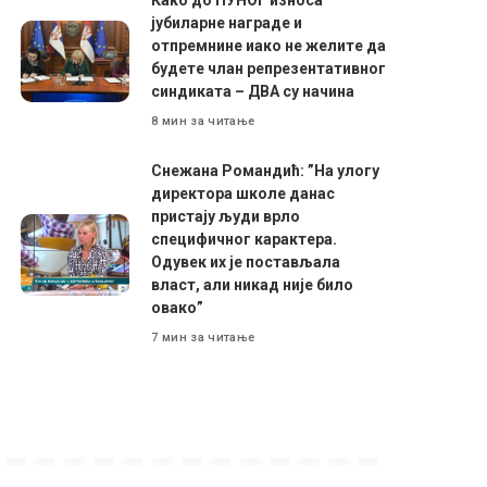
Како до ПУНОГ износа
јубиларне награде и
отпремнине иако не желите да
будете члан репрезентативног
синдиката – ДВА су начина
8 мин за читање
Снежана Романдић: ”На улогу
директора школе данас
пристају људи врло
специфичног карактера.
Одувек их је постављала
власт, али никад није било
овако”
7 мин за читање