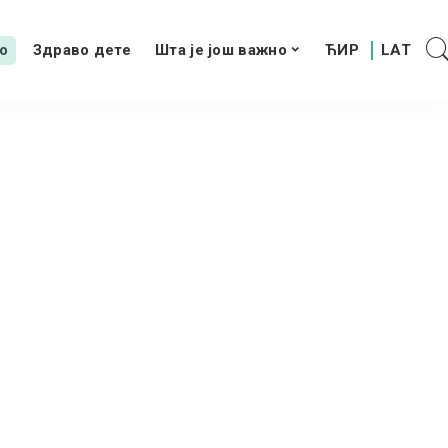
о
Здраво дете
Шта је још важно