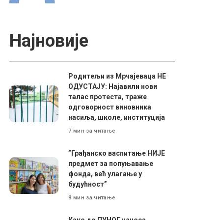
Најновије
Родитељи из Мрчајеваца НЕ
ОДУСТАЈУ: Најавили нови
талас протеста, траже
одговорност виновника
насиља, школе, институција
7 мин за читање
”Грађанско васпитање НИЈЕ
предмет за попуњавање
фонда, већ улагање у
будућност”
8 мин за читање