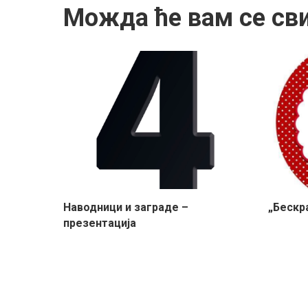
Можда ће вам се св
Наводници и заграде –
„Бескра
презентација