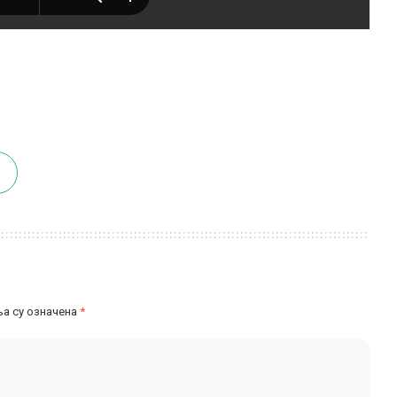
а су означена
*