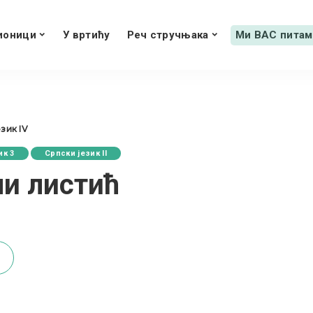
ионици
У вртићу
Реч стручњака
Ми ВАС питам
зик IV
ик 3
Српски језик II
ни листић