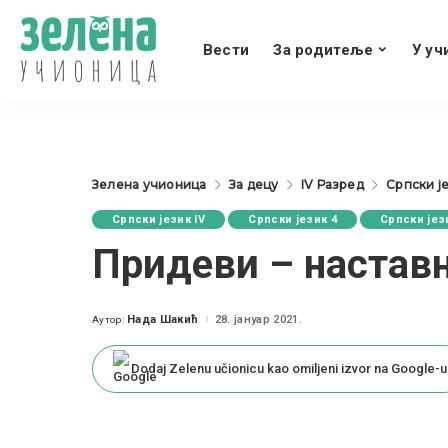
Вести
За родитеље
У уч
Зелена учионица
За децу
IV Разред
Српски је
Српски језик IV
Српски језик 4
Српски јез
Придеви – настав
Нада Шакић
28. јануар 2021.
Аутор:
Posted
by
Dodaj Zelenu učionicu kao omiljeni izvor na Google-u