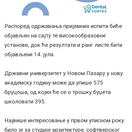
Распоред одржавања пријемних испита биће
објављен на сајту те високообразовне
установе, док ће резултати и ранг листе бити
објављени 14. јула.
Државни универзитет у Новом Пазару у нову
академску годину може да упише 575
бруцоша, од којих ће се о трошку буџета
школовати 395.
Највише интересовање у првом уписном року
било је за студије архитектуре, софтверског