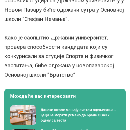
основних студија на Државном универзитету у
Новом Пазару биће одржани сутра у Основној
школи “Стефан Немања”.
Како је саопштио Државни универзитет,
провера способности кандидата који су
конкурисали за студије Спорта и физичког
васпитања, биће одржана у новопазарској
Основној школи “Братство”.
Можда ће вас интересовати
Данске школе мењају систем оцењивања –
ђаци ће морати усмено да бране СВАКУ
оцену са теста