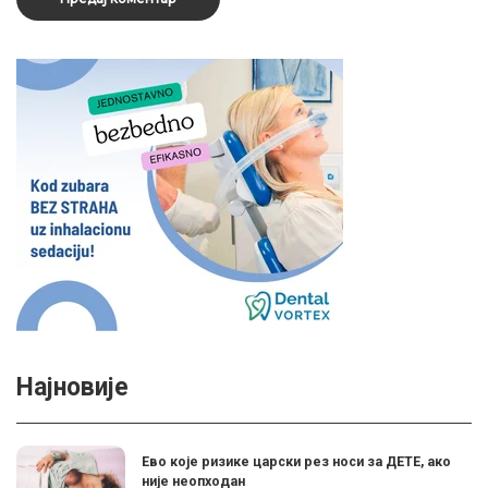
Најновије
Ево које ризике царски рез носи за ДЕТЕ, ако
није неопходан