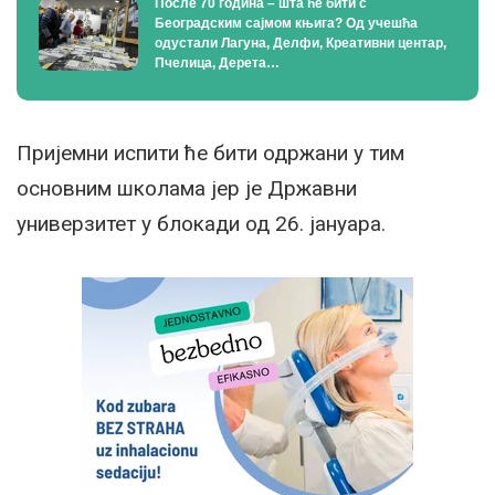
После 70 година – шта ће бити с
Београдским сајмом књига? Од учешћа
одустали Лагуна, Делфи, Креативни центар,
Пчелица, Дерета…
Пријемни испити ће бити одржани у тим
основним школама јер је Државни
универзитет у блокади од 26. јануара.