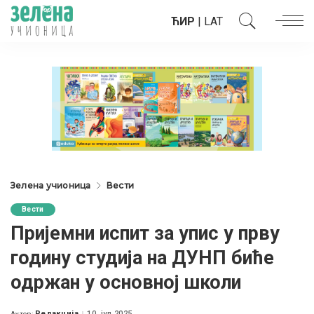
ЋИР
|
LAT
Зелена учионица
Вести
Вести
Пријемни испит за упис у прву
годину студија на ДУНП биће
одржан у основној школи
Редакција
10. јул 2025.
Аутор: