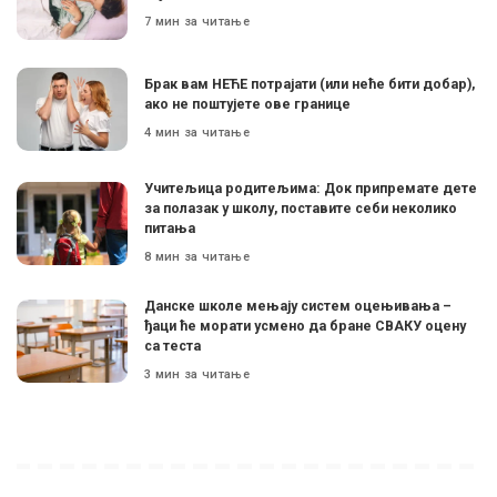
7 мин за читање
Брак вам НЕЋЕ потрајати (или неће бити добар),
ако не поштујете ове границе
4 мин за читање
Учитељица родитељима: Док припремате дете
за полазак у школу, поставите себи неколико
питања
8 мин за читање
Данске школе мењају систем оцењивања –
ђаци ће морати усмено да бране СВАКУ оцену
са теста
3 мин за читање