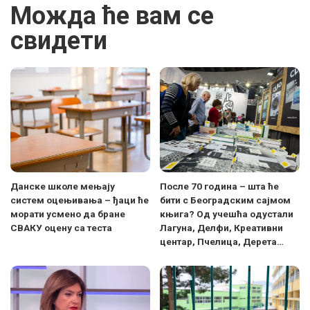
Можда ће вам се
свидети
Данске школе мењају
После 70 година – шта ће
систем оцењивања – ђаци ће
бити с Београдским сајмом
морати усмено да бране
књига? Од учешћа одустали
СВАКУ оцену са теста
Лагуна, Делфи, Креативни
центар, Пчелица, Дерета…