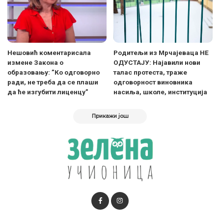
Нешовић коментарисала
Родитељи из Мрчајеваца НЕ
измене Закона о
ОДУСТАЈУ: Најавили нови
образовању: ”Ко одговорно
талас протеста, траже
ради, не треба да се плаши
одговорност виновника
да ће изгубити лиценцу”
насиља, школе, институција
Прикажи још