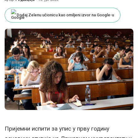
Posted
by
Dodaj Zelenu učionicu kao omiljeni izvor na Google-u
Пријемни испити за упис у прву годину