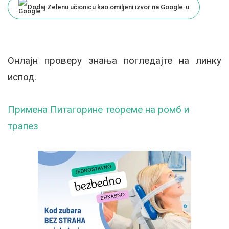
Dodaj Zelenu učionicu kao omiljeni izvor na Google-u
Онлајн проверу знања погледајте на линку
испод.
Примена Питагорине теореме на ромб и
трапез