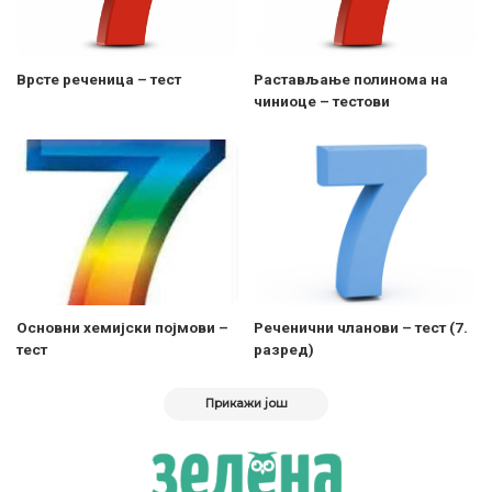
Врсте реченица – тест
Растављање полинома на
чиниоце – тестови
Основни хемијски појмови –
Реченични чланови – тест (7.
тест
разред)
Прикажи још