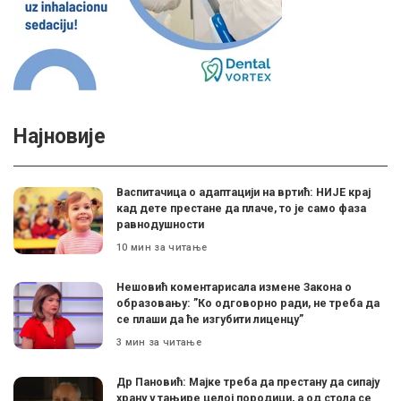
Најновије
Васпитачица о адаптацији на вртић: НИЈЕ крај
кад дете престане да плаче, то је само фаза
равнодушности
10 мин за читање
Нешовић коментарисала измене Закона о
образовању: ”Ко одговорно ради, не треба да
се плаши да ће изгубити лиценцу”
3 мин за читање
Др Пановић: Мајке треба да престану да сипају
храну у тањире целој породици, а од стола се