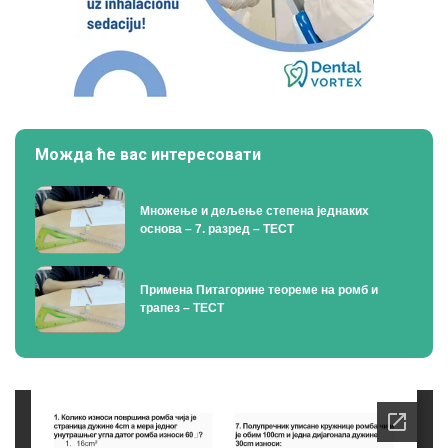
Можда ће вас интересовати
Множење и дељење степена једнаких
основа – 7. разред – ТЕСТ
Примена Питагорине теореме на ромб и
трапез – ТЕСТ