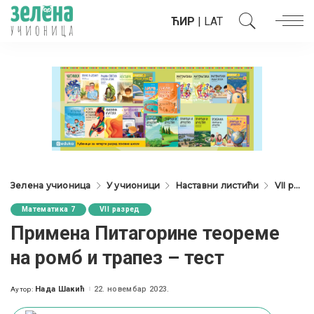
ЋИР
|
LAT
Зелена учионица
У учионици
Наставни листићи
VII разред
Математика 7
VII разред
Примена Питагорине теореме
на ромб и трапез – тест
Нада Шакић
22. новембар 2023.
Аутор:
Posted
by