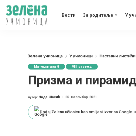
Вести
За родитеље
У уч
Зелена учионица
У учионици
Наставни листићи
Математика 8
VIII разред
Призма и пирамид
Нада Шакић
25. новембар 2021.
Аутор:
Posted
by
Dodaj Zelenu učionicu kao omiljeni izvor na Google-u