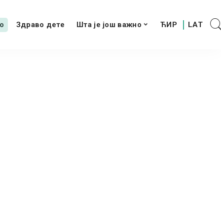
о
Здраво дете
Шта је још важно