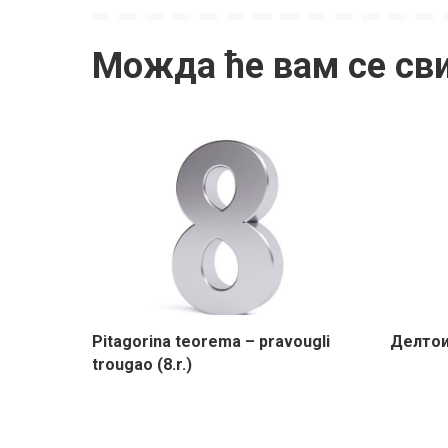
Можда ће вам се св
Pitagorina teorema – pravougli
Делтоид
trougao (8.r.)