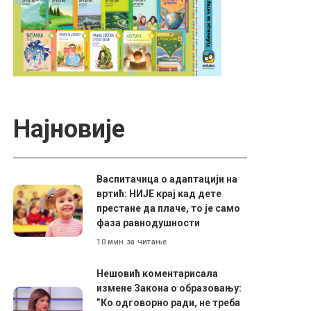
Најновије
Васпитачица о адаптацији на
вртић: НИЈЕ крај кад дете
престане да плаче, то је само
фаза равнодушности
10 мин за читање
Нешовић коментарисала
измене Закона о образовању:
”Ко одговорно ради, не треба