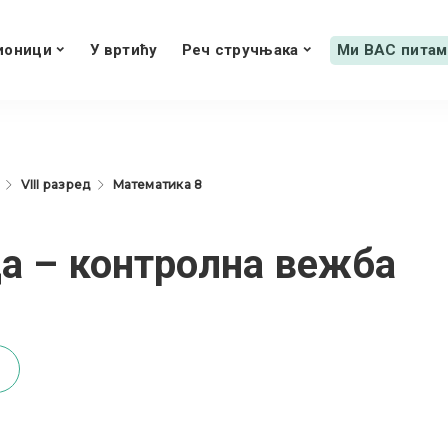
ионици
У вртићу
Реч стручњака
Ми ВАС питам
VIII разред
Математика 8
а – контролна вежба