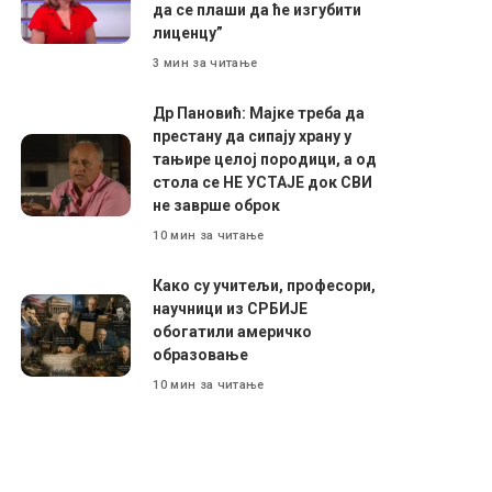
да се плаши да ће изгубити
лиценцу”
3 мин за читање
Др Пановић: Мајке треба да
престану да сипају храну у
тањире целој породици, а од
стола се НЕ УСТАЈЕ док СВИ
не заврше оброк
10 мин за читање
Како су учитељи, професори,
научници из СРБИЈЕ
обогатили америчко
образовање
10 мин за читање