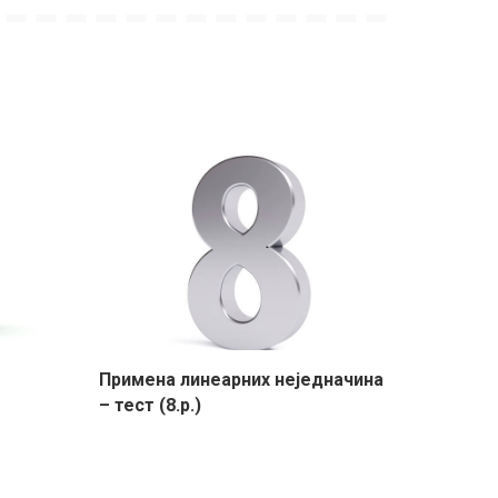
Примена линеарних неједначина
– тест (8.р.)