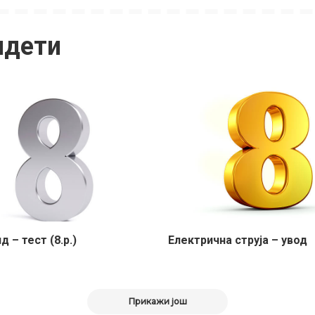
идети
 – тест (8.р.)
Електрична струја – увод
Прикажи још