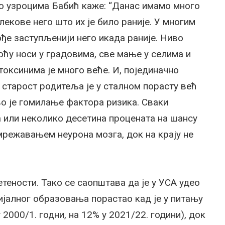
о узроцима Бабић каже: “Данас имамо много
лекове него што их је било раније. У многим
ође заступљенији него икада раније. Ниво
оћу носи у градовима, све мање у селима и
оксинима је много веће. И, појединачно
 старост родитеља је у сталном порасту већ
во је гомилање фактора ризика. Сваки
 или неколико десетина процената на шансу
мрежавањем неурона мозга, док на крају не
етености. Тако се саопштава да је у УСА удео
цијалног образовања порастао кад је у питању
 2000/1. годни, на 12% у 2021/22. години), док