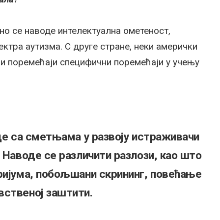
но се наводе интелектуална ометеност,
ктра аутизма. С друге стране, неки амерички
ни поремећаји специфични поремећаји у учењу
еце са сметњама у развоју истраживачи
 Наводе се различити разлози, као што
ријума, побољшани скрининг, повећање
вственој заштити.