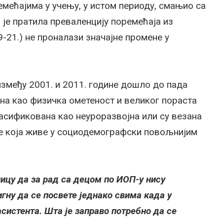
емећајима у учењу, у истом периоду, смањио са
а је пратила преваленцију поремећаја из
-21.) не проналази значајне промене у
између 2001. и 2011. године дошло до пада
на као физичка ометеност и великог пораста
ласификована као неуроразвојна или су везана
е која живе у социодемографски повољнијим
ицу да за рад са децом по ИОП-у нису
игну да се посвете једнако свима када у
систента. Шта је заправо потребно да се