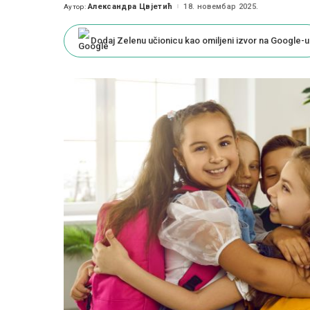
Александра Цвјетић
18. новембар 2025.
Аутор:
Posted
by
Dodaj Zelenu učionicu kao omiljeni izvor na Google-u