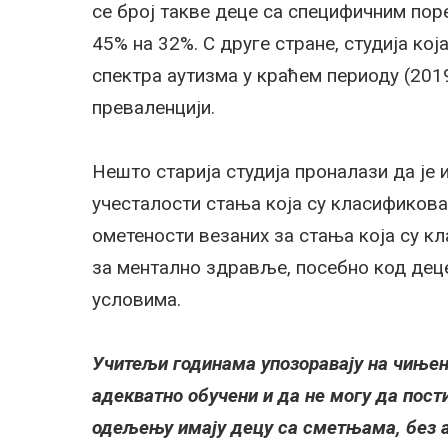
се број такве деце са специфичним пор
45% на 32%. С друге стране, студија кој
спектра аутизма у краћем периоду (2019
преваленцији.
Нешто старија студија проналази да је 
учесталости стања која су класификова
ометености везаних за стања која су к
за ментално здравље, посебно код дец
условима.
Учитељи годинама упозоравају на чињен
адекватно обучени и да не могу да пост
одељењу имају децу са сметњама, без а