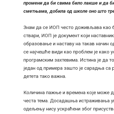
промени да би свима било лакше и да би 
сметњама, добила од школе оно што тр
Знам да се ИОП често доживљава као ба
ствари, ИОП је документ који наставни
образовање и наставу на такав начин о
се најчешће види као проблем је како 
програмским захтевима. Истина је да то
један од примера зашто је сарадња са
детета тако важна.
Количина пажње и времена које може да
честа тема. Досадашња истраживања уг
одељењу нису ускраћени због присуства