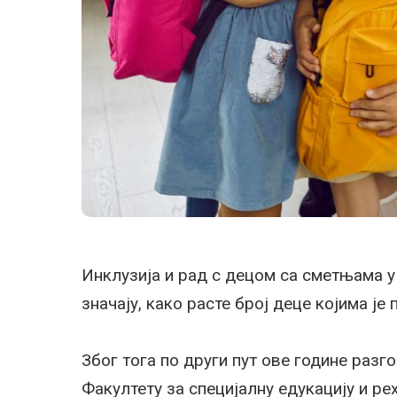
Инклузија и рад с децом са сметњама у 
значају, како расте број деце којима ј
Због тога по други пут ове године раз
Факултету за специјалну едукацију и р