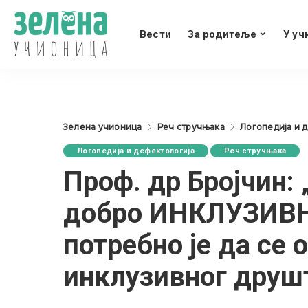
Вести
За родитеље
У уч
Зелена учионица
Реч стручњака
Логопедија и 
Логопедија и дефектологија
Реч стручњака
Проф. др Бројчин:
добро ИНКЛУЗИВН
потребно је да се 
инклузивног друш