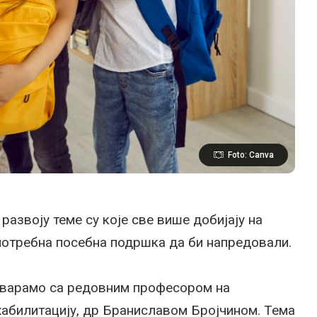
Foto: Canva
развоју теме су које све више добијају на
е потребна посебна подршка да би напредовали.
говарамо са редовним професором на
ехабилитацију, др Браниславом Бројчином. Тема