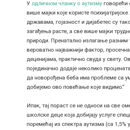
У
одличном чланку о аутизму
говорећи 
више мајки које користе психијатријске 
државама, гојазност и дијабетес су так
загађења расте, а све више мајки трудн
природи. Пренатално излагање разним т
вероватно најважнији фактор, просечна
деценијама, практично свуда у свету. О
појединачно додаје неколико процената
да новорођена беба има проблеме са у
добијемо ово повећање које видимо.”
Ипак, тај пораст се не односи на све ом
школске деце која добијају услуге спе
поремећај из спектра аутизма (са 1,5% у