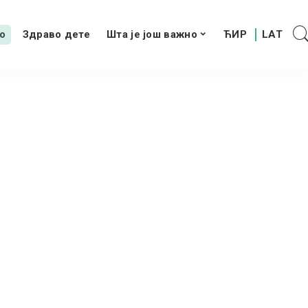
о
Здраво дете
Шта је још важно