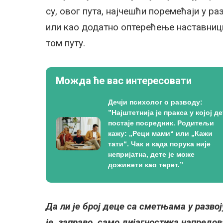
су, овог пута, најчешћи поремећаји у р
или као додатно оптерећење наставници
том путу.
Можда ће вас интересовати
Дечји психолог о разводу:
”Најштетнија је пракса у којој де
постаје посредник. Родитељи
кажу: „Реци мами“ или „Кажи
тати“. Чак и када порука није
непријатна, дете је може
доживети као терет.”
Да ли је број деце са сметњама у развој
је, заправо, само дијагностика напредо