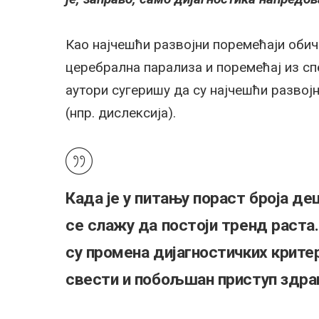
Као најчешћи развојни поремећаји обич
церебрална парализа и поремећај из спе
аутори сугеришу да су најчешћи развој
(нпр. дислексија).
Када је у питању пораст броја д
се слажу да постоји тренд раста.
су промена дијагностичких крите
свести и побољшан приступ здра