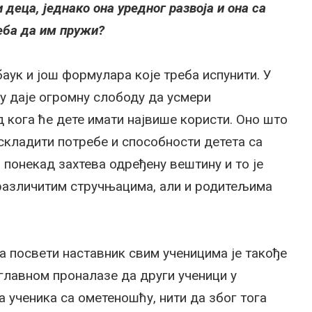
деца, једнако она уредног развоја и она са
еба да им пружи?
ук и још формулара које треба испунити. У
ку даје огромну слободу да усмери
д кога ће дете имати највише користи. Оно што
ускладити потребе и способности детета са
 понекад захтева одређену вештину и то је
 различитим стручњацима, али и родитељима
 посвети наставник свим ученицима је такође
лавном проналазе да други ученици у
 ученика са ометеношћу, нити да због тога