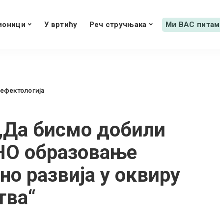
ионици
У вртићу
Реч стручњака
Ми ВАС питам
дефектологија
 „Да бисмо добили
О образовање
оно развија у оквиру
тва“