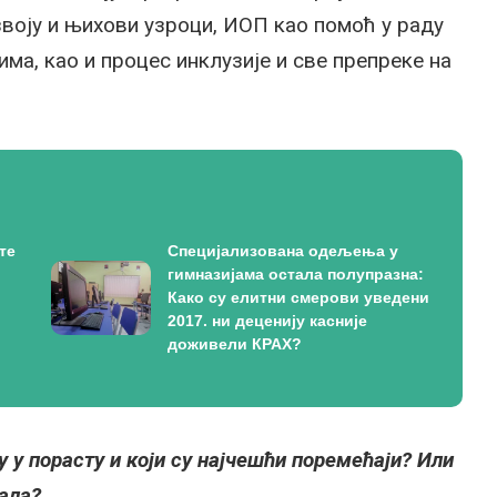
азвоју и њихови узроци, ИОП као помоћ у раду
ма, као и процес инклузије и све препреке на
те
Специјализована одељења у
гимназијама остала полупразна:
Како су елитни смерови уведени
2017. ни деценију касније
доживели КРАХ?
у у порасту и који су најчешћи поремећаји? Или
вала?