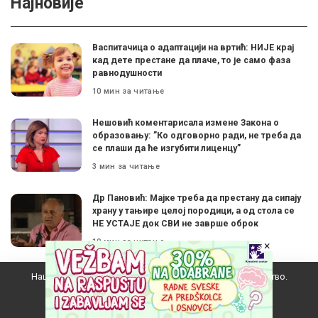
Најновије
Васпитачица о адаптацији на вртић: НИЈЕ крај
кад дете престане да плаче, то је само фаза
равнодушности
10 мин за читање
Нешовић коментарисала измене Закона о
образовању: ”Ко одговорно ради, не треба да
се плаши да ће изгубити лиценцу”
3 мин за читање
Др Пановић: Мајке треба да престану да сипају
храну у тањире целој породици, а од стола се
НЕ УСТАЈЕ док СВИ не заврше оброк
10 мин за читање
×
Наш вебсајт користи колачиће да побољша ваше искуство.
Како су учитељи, професори, научници из
СРБИЈЕ обогатили америчко образовање
Прихватам
10 мин за читање