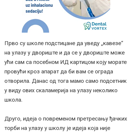
Прво су школе подстицане да уведу „кавезе“
на улазу у двориште и да се у двориште може
ући сам са посебном ИД картицом коју морате
провући кроз апарат да би вам се ограда
отворила. Данас од тога мамо само подсетник
у виду ових скаламерија на улазу неколико
школа.
Друго, идеја о повременом претресању ђачких
торби на улазу у школу је идеја која није