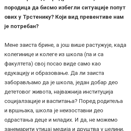
породица да бисмо избегли ситуације попут
ових у Трстенику? Који вид превентиве нам
је потребан?
Мене заиста брине, а још више растужује, када
колегинице и колеге из школа (па и са
факултета) свој посао виде само као
едукацију и образовање. Да ли заиста
заборављамо да је школа, један добар део
дететовог живота, најважнија институција
социјалзације и васпитања? Поред родитеља
и вршњака, школа је неизоставни део
одрастања деце и младих. И да, не можемо
занемарити утицај медија и друштва у целини,