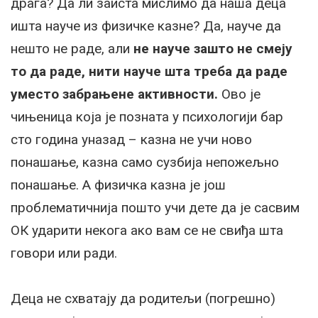
драга? Да ли заиста мислимо да наша деца
ишта науче из физичке казне? Да, науче да
нешто не раде, али
не науче зашто не смеју
то да раде, нити науче шта треба да раде
уместо забрањене активности.
Ово је
чињеница која је позната у психологији бар
сто година уназад – казна не учи ново
понашање, казна само сузбија непожељно
понашање. А физичка казна је још
проблематичнија пошто учи дете да је сасвим
ОК ударити некога ако вам се не свиђа шта
говори или ради.
Деца не схватају да родитељи (погрешно)