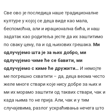
Све ово је последица наше традиционалне
културе у којој се деца виде као мала,
беспомоћна, али и ирационална бића, и наш
задатак као родитеља јесте да их заштитимо
по сваку цену, па и од њихових грешака.
Ми
одлучујемо шта је за њих добро, ми
одлучујемо чиме ће се бавити, ми
одлучујемо с киме ће дружити…
И немојте
ме погрешно схватити – да, деца веома често
желе многе ствари које нису добре за њих и
ми их морамо заштити од таквих ствари, чак и
када њима то не прија. Али, чак и у тим
случајевима, разлог ускраћивања нечега што