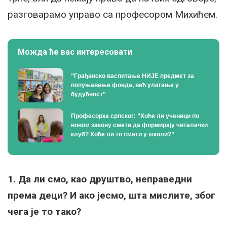
разговарамо управо са професором Михићем.
Можда ће вас интересовати
”Грађанско васпитање НИЈЕ предмет за
попуњавање фонда, већ улагање у
будућност”
Професорка српског: ”Хоће ли ученици по
новом закону смети да формирају читалачки
клуб? Хоће ли то смети у школи?”
1. Да ли смо, као друштво, неправедни
према деци? И ако јесмо, шта мислите, због
чега је то тако?