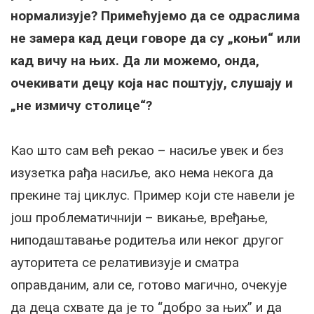
нормализује? Примећујемо да се одраслима
не замера кад деци говоре да су „коњи“ или
кад вичу на њих. Да ли можемо, онда,
очекивати децу која нас поштују, слушају и
„не измичу столице“?
Као што сам већ рекао – насиље увек и без
изузетка рађа насиље, ако нема некога да
прекине тај циклус. Пример који сте навели је
још проблематичнији – викање, вређање,
ниподаштавање родитеља или неког другог
ауторитета се релативизује и сматра
оправданим, али се, готово магично, очекује
да деца схвате да је то “добро за њих” и да