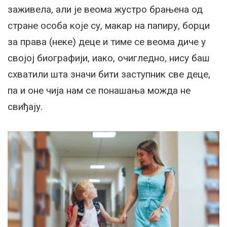
заживела, али је веома жустро брањена од
стране особа које су, макар на папиру, борци
за права (неке) деце и тиме се веома диче у
својој биографији, иако, очигледно, нису баш
схватили шта значи бити заступник све деце,
па и оне чија нам се понашања можда не
свиђају.