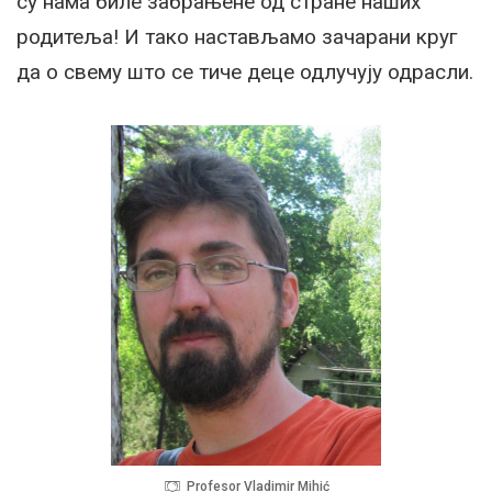
су нама биле забрањене од стране наших
родитеља! И тако настављамо зачарани круг
да о свему што се тиче деце одлучују одрасли.
Profesor Vladimir Mihić