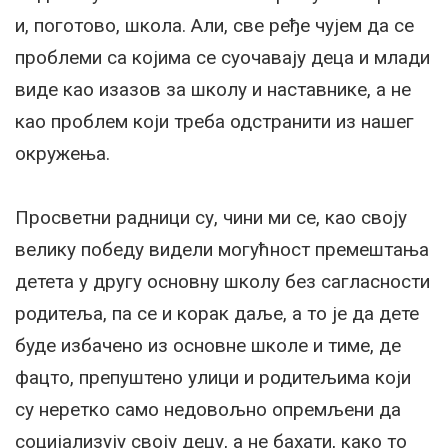
и, поготово, школа. Али, све ређе чујем да се
проблеми са којима се суочавају деца и млади
виде као изазов за школу и наставнике, а не
као проблем који треба одстранити из нашег
окружења.
Просветни радници су, чини ми се, као своју
велику победу видели могућност премештања
детета у другу основну школу без сагласности
родитеља, па се и корак даље, а то је да дете
буде избачено из основне школе и тиме, де
фацто, препуштено улици и родитељима који
су неретко само недовољно опремљени да
социјализују своју децу, а не бахати, како то