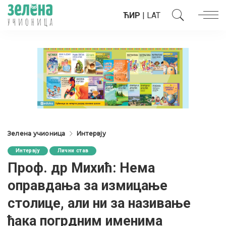
ЋИР
|
LAT
Зелена учионица
Интервју
Интервју
Лични став
Проф. др Михић: Нема
оправдања за измицање
столице, али ни за називање
ђака погрдним именима