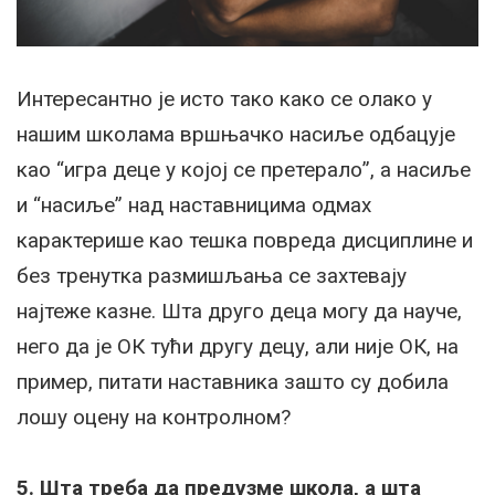
Интересантно је исто тако како се олако у
нашим школама вршњачко насиље одбацује
као “игра деце у којој се претерало”, а насиље
и “насиље” над наставницима одмах
карактерише као тешка повреда дисциплине и
без тренутка размишљања се захтевају
најтеже казне. Шта друго деца могу да науче,
него да је ОК тући другу децу, али није ОК, на
пример, питати наставника зашто су добила
лошу оцену на контролном?
5. Шта треба да предузме школа, а шта