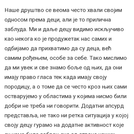
Наше друштво се веома често хвали својим
односом према деци, али је то прилична
заблуда. Ми и даље децу видимо искључиво
као некога ко је продужетак нас самих и
одбијамо да прихватимо да су деца, већ
самим рођењем, особе за себе. Тако мислимо
да ми увек и све знамо боље од њих, да они
имају право гласа тек када имају своју
породицу, а о томе да се често кроз њих сами
остварујемо у областима у којима нисмо били
добри не треба ни говорити. Додатни апсурд
представља, не тако ни ретка ситуација у којој
своју децу гурамо на додатне активност које