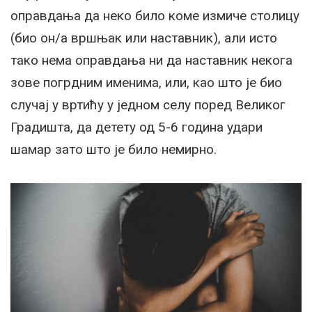
оправдања да неко било коме измиче столицу
(био он/а вршњак или наставник), али исто
тако нема оправдања ни да наставник некога
зове погрдним именима, или, као што је био
случај у вртићу у једном селу поред Великог
Градишта, да детету од 5-6 година удари
шамар зато што је било немирно.