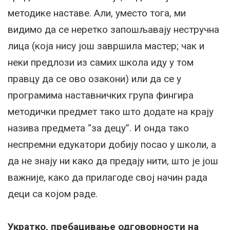
методике наставе. Али, уместо тога, ми
видимо да се неретко запошљавају нестручна
лица (која нису још завршила мастер; чак и
неки предлози из самих школа иду у том
правцу да се ово озакони) или да се у
програмима наставничких група фингира
методички предмет тако што додате на крају
назива предмета “за децу”. И онда тако
неспремни едукатори добију посао у школи, а
да не знају ни како да предају нити, што је још
важније, како да прилагоде свој начин рада
деци са којом раде.
Укратко, пребацивање одговорности на