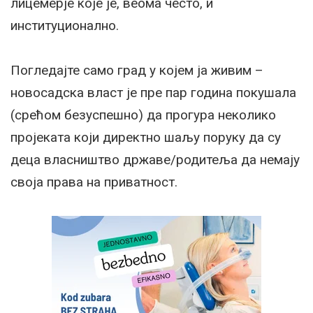
лицемерје које је, веома често, и
институционално.
Погледајте само град у којем ја живим –
новосадска власт је пре пар година покушала
(срећом безуспешно) да прогура неколико
пројеката који директно шаљу поруку да су
деца власништво државе/родитеља да немају
своја права на приватност.