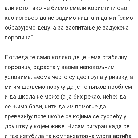
али исто тако не бисмо смели користити ово
као изговор да не радимо ништа и да ми “само
образујемо децу, а за васпитање је задужена
породица”.
Погледајте само колико деце нема стабилну
породицу, одраста у веома неповољним
условима, веома често су део група у ризику, а
ми им шаљемо поруку да је то њихов проблем
и да школа не може (а ја бих рекао, неће) да
се њима бави, нити да им помогне да
превазиђу потешкоће са којима се сусрећу у
друштву у којем живе. Нисам сигуран када се
и где изгубила та компензаторна улога вртића