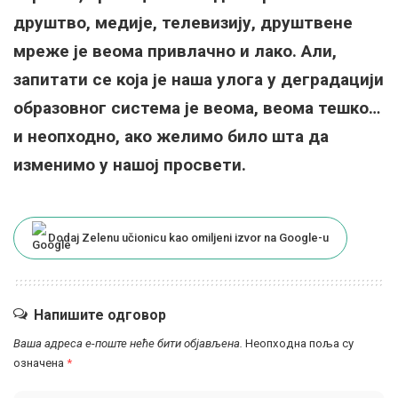
друштво, медије, телевизију, друштвене
мреже је веома привлачно и лако. Али,
запитати се која је наша улога у деградацији
образовног система је веома, веома тешко…
и неопходно, ако желимо било шта да
изменимо у нашој просвети.
Dodaj Zelenu učionicu kao omiljeni izvor na Google-u
Напишите одговор
Ваша адреса е-поште неће бити објављена.
Неопходна поља су
означена
*