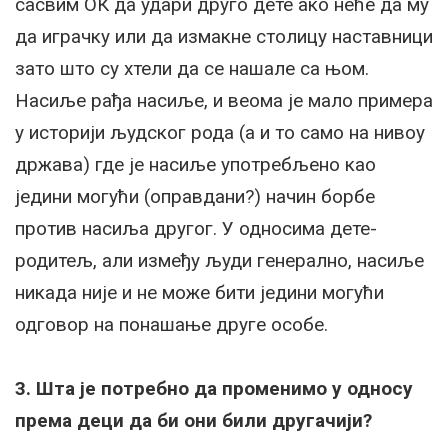
сасвим ОК да удари друго дете ако неће да му
да играчку или да измакне столицу наставници
зато што су хтели да се нашале са њом.
Насиље рађа насиље, и веома је мало примера
у историји људског рода (а и то само на нивоу
држава) где је насиље употребљено као
једини могући (оправдани?) начин борбе
против насиља другог. У односима дете-
родитељ, али између људи генерално, насиље
никада није и не може бити једини могући
одговор на понашање друге особе.
3. Шта је потребно да променимо у односу
према деци да би они били другачији?