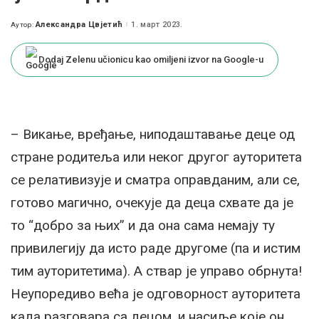
Александра Цвјетић
1. март 2023.
Аутор:
Posted
by
Dodaj Zelenu učionicu kao omiljeni izvor na Google-u
– Викање, вређање, ниподаштавање деце од
стране родитеља или неког другог ауторитета
се релативизује и сматра оправданим, али се,
готово магично, очекује да деца схвате да је
то “добро за њих” и да она сама немају ту
привилегију да исто раде другоме (па и истим
тим ауторитетима). А ствар је управо обрнута!
Неупоредиво већа је одговорност ауторитета
када разговара са децом, и насиље које он