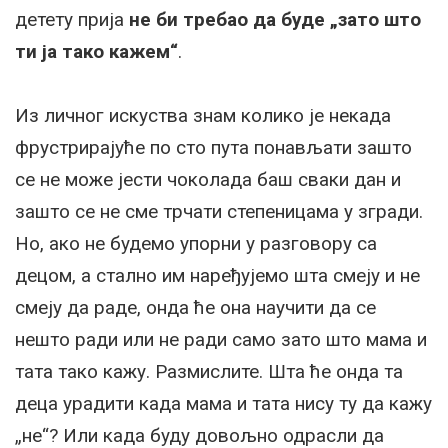
детету прија
не би требао да буде „зато што
ти ја тако кажем“
.
Из личног искуства знам колико је некада
фрустрирајуће по сто пута понављати зашто
се не може јести чоколада баш сваки дан и
зашто се не сме трчати степеницама у згради.
Но, ако не будемо упорни у разговору са
децом, а стално им наређујемо шта смеју и не
смеју да раде, онда ће она научити да се
нешто ради или не ради само зато што мама и
тата тако кажу. Размислите. Шта ће онда та
деца урадити када мама и тата нису ту да кажу
„не“? Или када буду довољно одрасли да