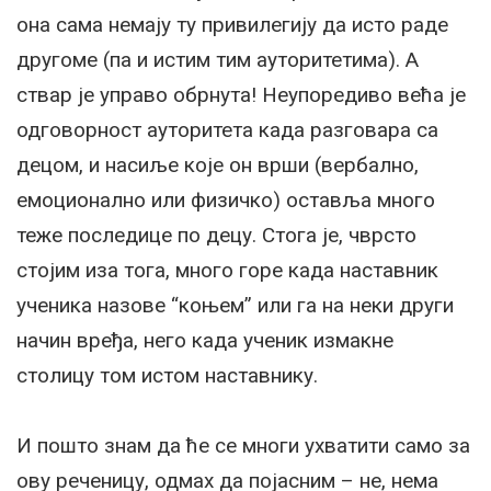
она сама немају ту привилегију да исто раде
другоме (па и истим тим ауторитетима). А
ствар је управо обрнута! Неупоредиво већа је
одговорност ауторитета када разговара са
децом, и насиље које он врши (вербално,
емоционално или физичко) оставља много
теже последице по децу. Стога је, чврсто
стојим иза тога, много горе када наставник
ученика назове “коњем” или га на неки други
начин вређа, него када ученик измакне
столицу том истом наставнику.
И пошто знам да ће се многи ухватити само за
ову реченицу, одмах да појасним – не, нема