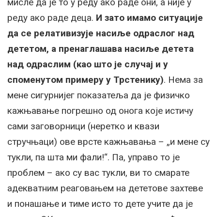
мисле да је то у реду ако раде они, а није у
реду ако раде деца.
И зато имамо ситуације
да се релативизује насиље одраслог над
дететом, а пренаглашава насиље детета
над одраслим (као што је случај и у
споменутом примеру у Трстенику)
. Нема за
мене сигурнијег показатеља да је физичко
кажњавање погрешно од онога које истичу
сами заговорници (неретко и квази
стручњаци) ове врсте кажњавања – „и мене су
тукли, па шта ми фали!“. Па, управо то је
проблем – ако су вас тукли, ви то смарате
адекватним реаговањем на дететове захтеве
и понашање и тиме исто то дете учите да је