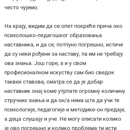
често чујемо.
На крају, видим да се опет покреће прича око
психолошко-педагошког образовања
наставника, и да се, потпуно погрешно, истиче
да су неки рођени за наставу, па им не требају
ова знања. Још горе, а и у свом
професионалном искуству сам био сведок
таквих ставова, сматра се да је добар
наставник онај коме утрпате огромну количину
стручних знања и да он/а нема шта да учи те
психологије, педагогије и методике-он предаје,
а деца слушају и уче. Не могу описати колико
је ово погрешно и колико проблема ти исти