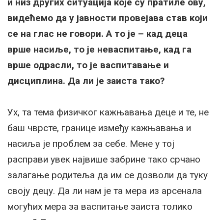
и низ других ситуација које су пратиле ову,
видећемо да у јавности провејава став који
се на глас не говори. А то је – кад деца
врше насиље, то је неваспитање, кад га
врше одрасли, то је васпитавање и
дисциплина. Да ли је заиста тако?
Ух, та тема физичког кажњавања деце и те, не
баш чврсте, границе између кажњавања и
насиља је проблем за себе. Мене у тој
расправи увек највише забрине тако срчано
залагање родитеља да им се дозволи да туку
своју децу. Да ли нам је та мера из арсенала
могућих мера за васпитање заиста толико