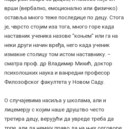
врши (вербално, емоционално или физичко)
оставља много теже последице по децу. Стога
је, чврсто стојим иза тога, много горе када
наставник ученика назове “коњем” или га на
неки други начин вређа, него када ученик
измакне столицу том истом наставнику. –
сматра проф. др Владимир Михић, доктор
психолошких наука и ванредни професор
Филозофског факултета у Новом Саду.
О случајевима насиља у школама, али и
лицемерју с којим наше друштво често
третира децу, верујући да увреде треба да
трпе, али да немају право да на њих одговоре,