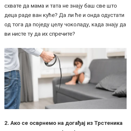
схвате да мама и тата не знају баш све што
деца раде ван куће? Да ли ће и онда одустати
од тога да поједу целу чоколаду, када знају да
ви нисте ту да их спречите?
2. Ако се осврнемо на догађај из Трстеника