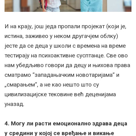
И на крају, још једа пропали пројекат (који је,
истина, заживео у неком другачјем облку)
јесте да се деца у школи с времена на време
тестирају на психоактивне сусптанце. Све ово
нам убедљиво говори да децу и њихова права
сматрамо “западањачким новотаријама” и
„смарањем“, а не као нешто што су
цивилизацијске тековине већ деценијама
уназад.
4. Могу ли расти емоционално здрава деца
у средини у којој се вређање и викање