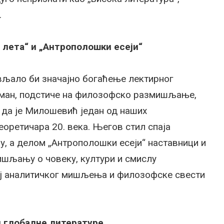
.
лета“ и „Антрополошки есеји“
љало би значајно богаћење лектирног
роман, подстиче на филозофско размишљање,
у да је Милошевић један од наших
еоретичара 20. века. Његов стил спаја
у, а делом „Антрополошки есеји“ наставници и
ишљању о човеку, култури и смислу
ој аналитичког мишљења и филозофске свести
и глобалне литературе