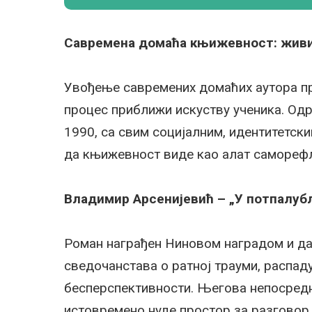
Савремена домаћа књижевност: живи 
Увођење савремених домаћих аутора пр
процес приближи искуству ученика. Одр
1990, са свим социјалним, идентитетс
да књижевност виде као алат саморефл
Владимир Арсенијевић – „У потпалуб
Роман награђен Ниновом наградом и да
сведочанстава о ратној трауми, распа
бесперспективности. Његова непосредно
истовремено нуде простор за разговор 