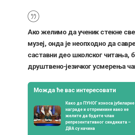
Ако желимо да ученик стекне све
музеј, онда је неопходно да савр
саставни део школског читања, ба
друштвено-језичког усмерења ча
Можда ће вас интересовати
Како до ПУНОГ износа јубиларне
награде и отпремнине иако не
желите да будете члан
репрезентативног синдиката –
ДВА су начина