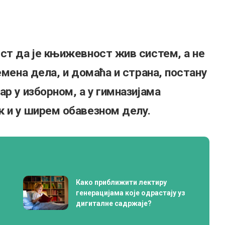
ст да је књижевност жив систем, а не
емена дела, и домаћа и страна, постану
р у изборном, а у гимназијама
к и у ширем обавезном делу.
Како приближити лектиру
генерацијама које одрастају уз
дигиталне садржаје?