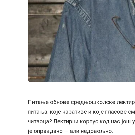
Питање обнове средњошколске лектире
питања: које наративе и које гласове
читаоца? Лектирни корпус код нас још 
је оправдано — али недовољно.