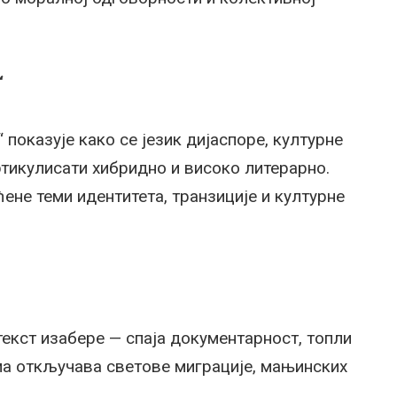
“
показује како се језик дијаспоре, културне
тикулисати хибридно и високо литерарно.
ене теми идентитета, транзиције и културне
текст изабере — спаја документарност, топли
ма откључава светове миграције, мањинских