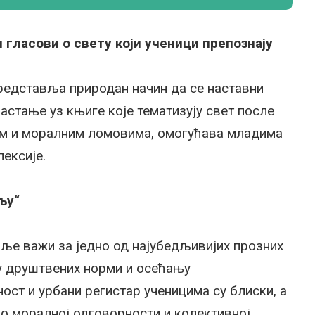
гласови о свету који ученици препознају
едставља природан начин да се наставни
астање уз књиге које тематизују свет после
ким и моралним ломовима, омогућава младима
ексије.
љу“
ље важи за једно од најубедљивијих прозних
ду друштвених норми и осећању
ст и урбани регистар ученицима су блиски, а
о моралној одговорности и колективној