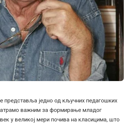
 представља једно од кључних педагошких
 сматрамо важним за формирање младог
увек у великој мери почива на класицима, што