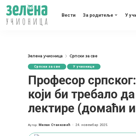
Вести
За родитеље
У уч
Зелена учионица
Српски за све
Српски за све
У учионици
Професор српског
који би требало д
лектире (домаћи и
Милан Станковић
24. новембар 2025.
Аутор:
Posted
by