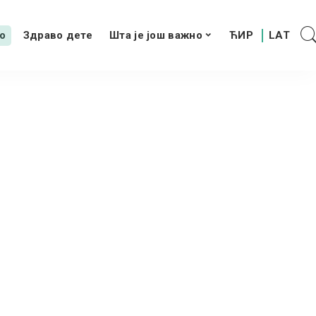
о
Здраво дете
Шта је још важно