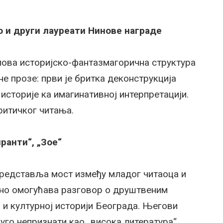
 и други лауреати Нинове награде
ова историјско-фантазмагорична структура
е прозе: први је бритка деконструкција
историје ка имагинативној интерпретацији.
ритичког читања.
ранти“, „Зое“
представља мост између младог читаоца и
ено омогућава разговор о друштвеним
 и културној историји Београда. Његови
уго непризнати као „висока литература“,