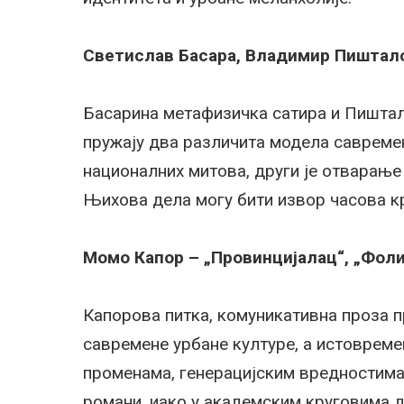
Светислав Басара, Владимир Пиштало
Басарина метафизичка сатира и Пиштал
пружају два различита модела савремен
националних митова, други је отварање 
Њихова дела могу бити извор часова к
Момо Капор – „Провинцијалац“, „Фоли
Капорова питка, комуникативна проза 
савремене урбане културе, а истоврем
променама, генерацијским вредностима
романи, иако у академским круговима д