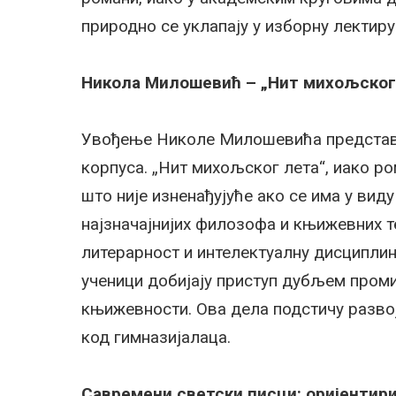
природно се уклапају у изборну лектиру
Никола Милошевић – „Нит михољског 
Увођење Николе Милошевића представ
корпуса. „Нит михољског лета“, иако 
што није изненађујуће ако се има у вид
најзначајнијих филозофа и књижевних т
литерарност и интелектуалну дисциплин
ученици добијају приступ дубљем пром
књижевности. Ова дела подстичу разв
код гимназијалаца.
Савремени светски писци: оријентир