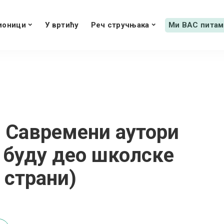
ионици
У вртићу
Реч стручњака
Ми ВАС питам
: Савремени аутори
а буду део школске
 страни)