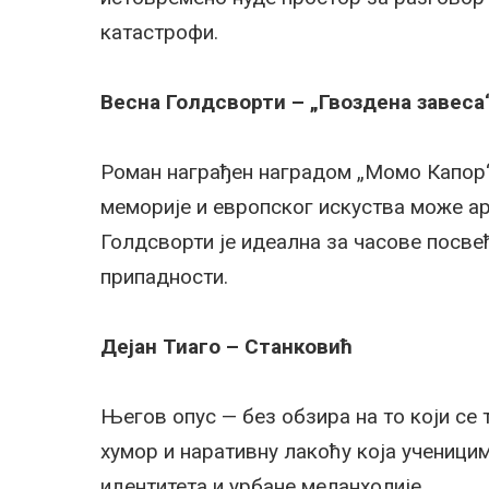
катастрофи.
Весна Голдсворти – „Гвоздена завеса
Роман награђен наградом „Момо Капор“ 
меморије и европског искуства може ар
Голдсворти је идеална за часове посвећ
припадности.
Дејан Тиаго – Станковић
Његов опус — без обзира на то који се 
хумор и наративну лакоћу која ученици
идентитета и урбане меланхолије.