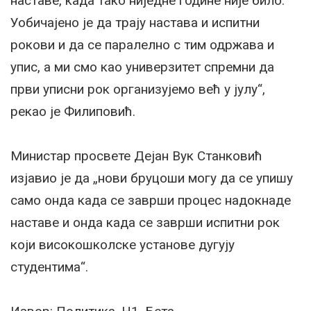
наставе, када тако ниједне године није било.
Уобичајено је да трају настава и испитни
рокови и да се паралелно с тим одржава и
упис, а ми смо као универзитет спремни да
први уписни рок организујемо већ у јулу“,
рекао је Филиповић.
Министар просвете Дејан Вук Станковић
изјавио је да „нови бруцоши могу да се упишу
само онда када се заврши процес надокнаде
наставе и онда када се заврши испитни рок
који високошколске установе дугују
студентима“.