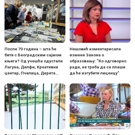
После 70 година – шта ће
Нешовић коментарисала
бити с Београдским сајмом
измене Закона о
књига? Од учешћа одустали
образовању: ”Ко одговорно
Лагуна, Делфи, Креативни
ради, не треба да се плаши
центар, Пчелица, Дерета…
да ће изгубити лиценцу”