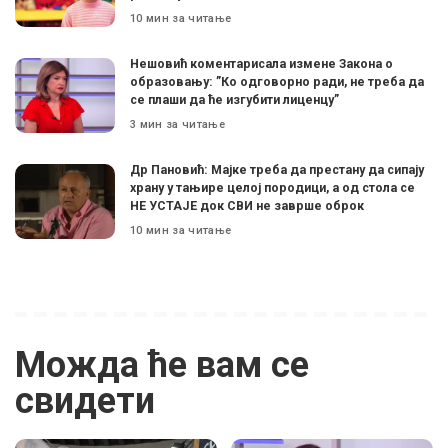
10 мин за читање
Нешовић коментарисала измене Закона о
образовању: ”Ко одговорно ради, не треба да
се плаши да ће изгубити лиценцу”
3 мин за читање
Др Пановић: Мајке треба да престану да сипају
храну у тањире целој породици, а од стола се
НЕ УСТАЈЕ док СВИ не заврше оброк
10 мин за читање
Можда ће вам се
свидети