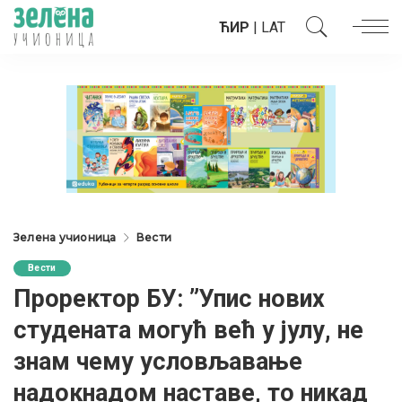
ЋИР
|
LAT
Зелена учионица
Вести
Вести
Проректор БУ: ”Упис нових
студената могућ већ у јулу, не
знам чему условљавање
надокнадом наставе, то никад