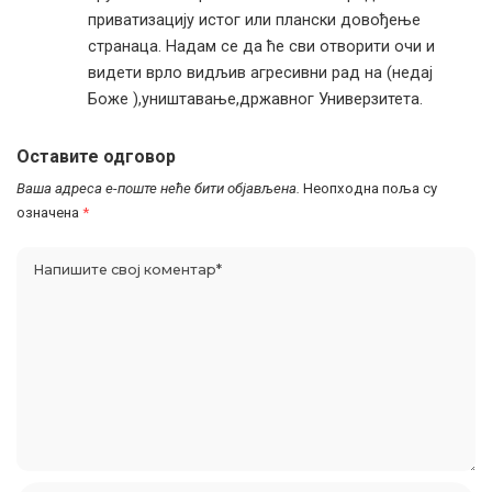
приватизацију истог или плански довођење
странаца. Надам се да ће сви отворити очи и
видети врло видљив агресивни рад на (недај
Боже ),уништавање,државног Универзитета.
Оставите одговор
Ваша адреса е-поште неће бити објављена.
Неопходна поља су
означена
*