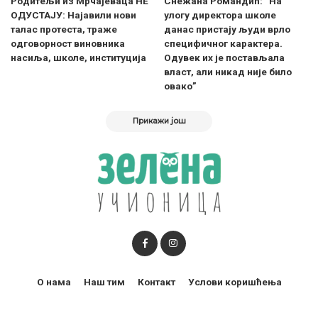
Родитељи из Мрчајеваца НЕ
Снежана Романдић: ”На
ОДУСТАЈУ: Најавили нови
улогу директора школе
талас протеста, траже
данас пристају људи врло
одговорност виновника
специфичног карактера.
насиља, школе, институција
Одувек их је постављала
власт, али никад није било
овако”
Прикажи још
О нама
Наш тим
Контакт
Услови коришћења