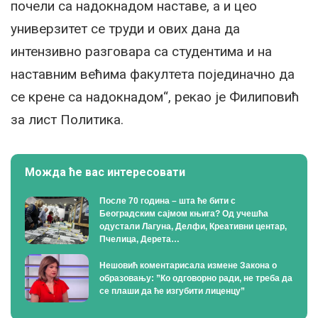
почели са надокнадом наставе, а и цео
универзитет се труди и ових дана да
интензивно разговара са студентима и на
наставним већима факултета појединачно да
се крене са надокнадом“, рекао је Филиповић
за лист Политика.
Можда ће вас интересовати
После 70 година – шта ће бити с
Београдским сајмом књига? Од учешћа
одустали Лагуна, Делфи, Креативни центар,
Пчелица, Дерета…
Нешовић коментарисала измене Закона о
образовању: ”Ко одговорно ради, не треба да
се плаши да ће изгубити лиценцу”