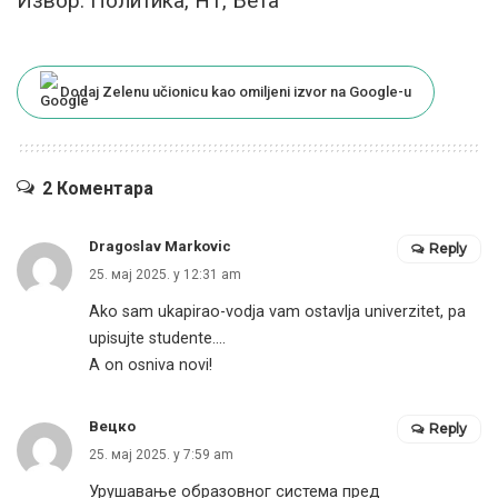
Извор: Политика, Н1, Бета
Dodaj Zelenu učionicu kao omiljeni izvor na Google-u
2 Коментара
Dragoslav Markovic
Reply
25. мај 2025. у 12:31 am
Ako sam ukapirao-vodja vam ostavlja univerzitet, pa
upisujte studente….
A on osniva novi!
Вецко
Reply
25. мај 2025. у 7:59 am
Урушавање образовног система пред