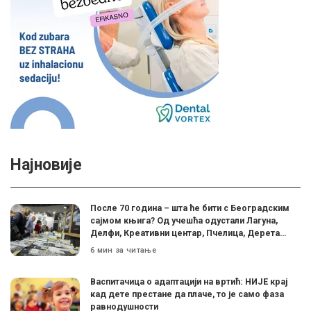
Најновије
После 70 година – шта ће бити с Београдским
сајмом књига? Од учешћа одустали Лагуна,
Делфи, Креативни центар, Пчелица, Дерета…
6 мин за читање
Васпитачица о адаптацији на вртић: НИЈЕ крај
кад дете престане да плаче, то је само фаза
равнодушности