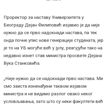
Проректор за наставу Универзитета у
Београду Дејан Филиповић изјавио је да није
нужно да се прво надокнади настава, па тек
онда почне упис нове генерације студената, јер
је то на УБ могуће већ у јулу, реагујући тако на
недавно изнет став министра просвете Дејана
Вука Станковића.
„Није нужно да се надокнади прво настава. Ми
смо заиста изненађени таквом изјавом
министра и не видимо разлог овако неког
условљавања, зато што су неки факултети већ