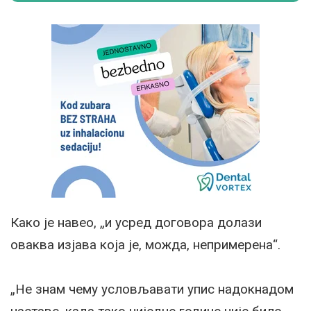
Како је навео, „и усред договора долази
оваква изјава која је, можда, непримерена“.
„Не знам чему условљавати упис надокнадом