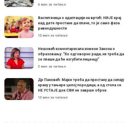
6 мин за читање
Васпитачица о адаптацији на вртић: НИЈЕ крај
кад дете престане да плаче, то је само фаза
равнодушности
10 мин за читање
Нешовић коментарисала измене Закона о
образовању: ”Ко одговорно ради, не треба да
се плаши да ће изгубити лиценцу”
3 мин за читање
Др Пановић: Мајке треба да престану да сипају
храну у тањире целој породици, а од стола се
НЕ УСТАЈЕ док СВИ не заврше оброк
10 мин за читање