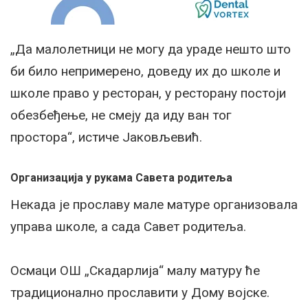
„Да малолетници не могу да ураде нешто што
би било непримерено, доведу их до школе и
школе право у ресторан, у ресторану постоји
обезбеђење, не смеју да иду ван тог
простора“, истиче Јаковљевић.
Организација у рукама Савета родитеља
Некада је прославу мале матуре организовала
управа школе, а сада Савет родитеља.
Осмаци ОШ „Скадарлија“ малу матуру ће
традиционално прославити у Дому војске.