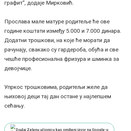
графит“, додаје Мирковић.
Прослава мале матуре родитеље ће ове
године коштати између 5.000 и 7.000 динара.
Додатни трошкови, на које ће морати да
рачунају, свакако су гардероба, обућа и све
чешће професионална фризура и шминка за
девојчице.
Упркос трошковима, родитељи желе да
њиховој деци тај дан остане у најлепшем
сећању.
Dodaj Zelenu učionicu kao omiljeni izvor na Google-u