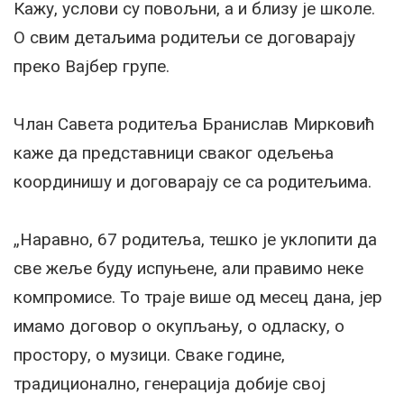
Кажу, услови су повољни, а и близу је школе.
О свим детаљима родитељи се договарају
преко Вајбер групе.
Члан Савета родитеља Бранислав Мирковић
каже да представници сваког одељења
координишу и договарају се са родитељима.
„Наравно, 67 родитеља, тешко је уклопити да
све жеље буду испуњене, али правимо неке
компромисе. То траје више од месец дана, јер
имамо договор о окупљању, о одласку, о
простору, о музици. Сваке године,
традиционално, генерација добије свој