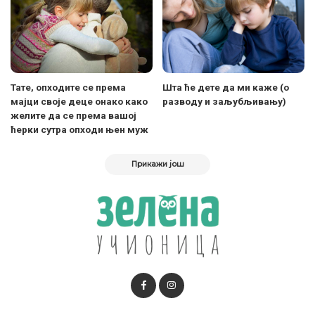
Тате, опходите се према
Шта ће дете да ми каже (о
мајци своје деце онако како
разводу и заљубљивању)
желите да се према вашој
ћерки сутра опходи њен муж
Прикажи још