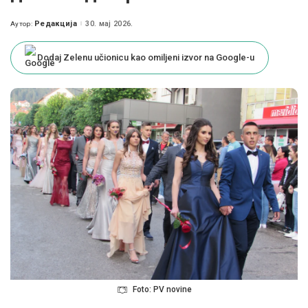
Редакција
30. мај 2026.
Аутор:
Posted
by
Dodaj Zelenu učionicu kao omiljeni izvor na Google-u
Foto: PV novine