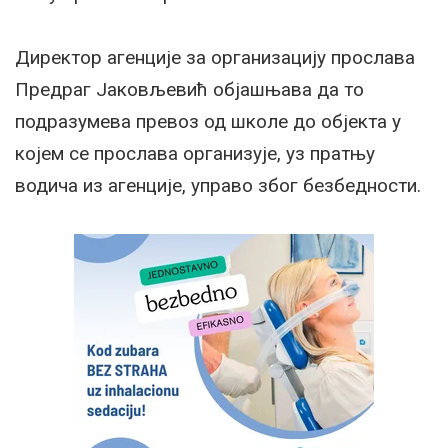
Директор агенције за организацију прослава
Предраг Јаковљевић објашњава да то
подразумева превоз од школе до објекта у
којем се прослава организује, уз пратњу
водича из агенције, управо због безбедности.