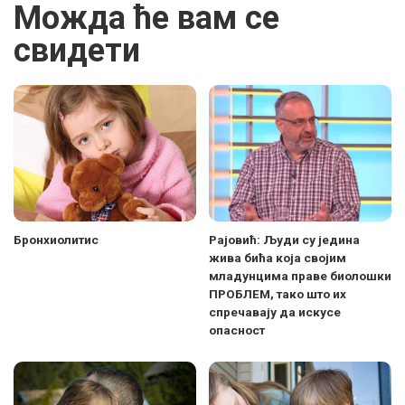
Можда ће вам се
свидети
Бронхиолитис
Рајовић: Људи су једина
жива бића која својим
младунцима праве биолошки
ПРОБЛЕМ, тако што их
спречавају да искусе
опасност