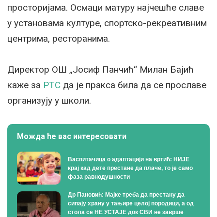
просторијама. Осмаци матуру најчешће славе
у установама културе, спортско-рекреативним
центрима, ресторанима.
Директор ОШ „Јосиф Панчић“ Милан Бајић
каже за
РТС
да је пракса била да се прославе
организују у школи.
Можда ће вас интересовати
Васпитачица о адаптацији на вртић: НИЈЕ
крај кад дете престане да плаче, то је само
фаза равнодушности
Др Пановић: Мајке треба да престану да
сипају храну у тањире целој породици, а од
стола се НЕ УСТАЈЕ док СВИ не заврше