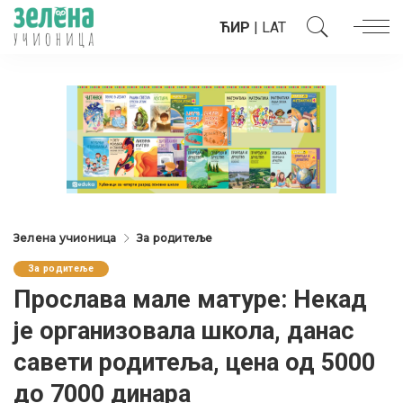
ЋИР
|
LAT
Зелена учионица
За родитеље
За родитеље
Прослава мале матуре: Некад
је организовала школа, данас
савети родитеља, цена од 5000
до 7000 динара