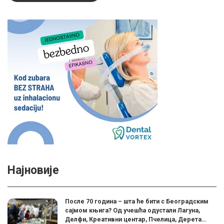
Најновије
После 70 година – шта ће бити с Београдским
сајмом књига? Од учешћа одустали Лагуна,
Делфи, Креативни центар, Пчелица, Дерета…