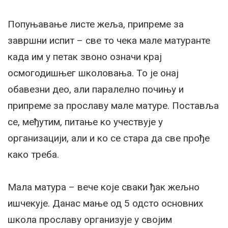
Попуњавање листе жеља, припреме за
завршни испит – све то чека мале матуранте
када им у петак звоно означи крај
осмогодишњег школовања. То је онај
обавезни део, али паралелно почињу и
припреме за прославу мале матуре. Поставља
се, међутим, питање ко учествује у
организацији, али и ко се стара да све прође
како треба.
Мала матура – вече које сваки ђак жељно
ишчекује. Данас мање од 5 одсто основних
школа прославу организује у својим