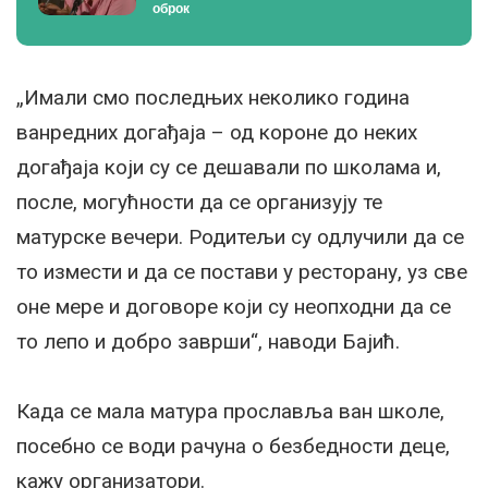
оброк
„Имали смо последњих неколико година
ванредних догађаја – од короне до неких
догађаја који су се дешавали по школама и,
после, могућности да се организују те
матурске вечери. Родитељи су одлучили да се
то измести и да се постави у ресторану, уз све
оне мере и договоре који су неопходни да се
то лепо и добро заврши“, наводи Бајић.
Када се мала матура прославља ван школе,
посебно се води рачуна о безбедности деце,
кажу организатори.