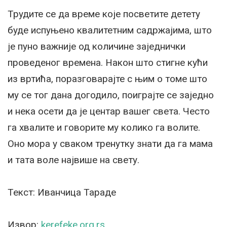
Трудите се да време које посветите детету
буде испуњено квалитетним садржајима, што
је пуно важније од количине заједнички
проведеног времена. Након што стигне кући
из вртића, поразговарајте с њим о томе што
му се тог дана догодило, поиграјте се заједно
и нека осети да је центар вашег света. Често
га хвалите и говорите му колико га волите.
Оно мора у сваком тренутку знати да га мама
и тата воле највише на свету.
Текст: Иванчица Тараде
Извор:
kerefeke.org.rs