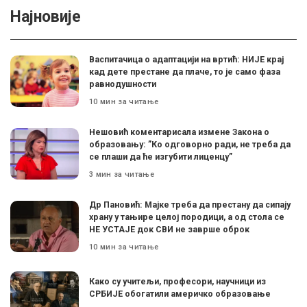
Најновије
Васпитачица о адаптацији на вртић: НИЈЕ крај
кад дете престане да плаче, то је само фаза
равнодушности
10 мин за читање
Нешовић коментарисала измене Закона о
образовању: ”Ко одговорно ради, не треба да
се плаши да ће изгубити лиценцу”
3 мин за читање
Др Пановић: Мајке треба да престану да сипају
храну у тањире целој породици, а од стола се
НЕ УСТАЈЕ док СВИ не заврше оброк
10 мин за читање
Како су учитељи, професори, научници из
СРБИЈЕ обогатили америчко образовање