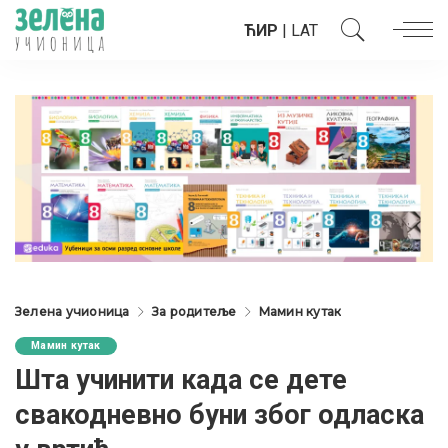
ЋИР
|
LAT
Зелена учионица
За родитеље
Мамин кутак
Мамин кутак
Шта учинити када се дете
свакодневно буни због одласка