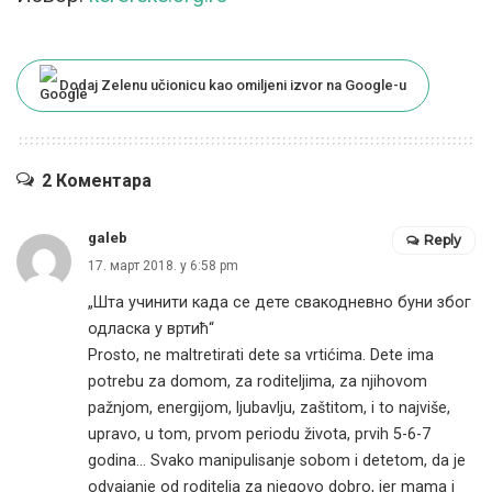
Dodaj Zelenu učionicu kao omiljeni izvor na Google-u
2 Коментара
galeb
Reply
17. март 2018. у 6:58 pm
„Шта учинити када се дете свакодневно буни због
одласка у вртић“
Prosto, ne maltretirati dete sa vrtićima. Dete ima
potrebu za domom, za roditeljima, za njihovom
pažnjom, energijom, ljubavlju, zaštitom, i to najviše,
upravo, u tom, prvom periodu života, prvih 5-6-7
godina… Svako manipulisanje sobom i detetom, da je
odvajanje od roditelja za njegovo dobro, jer mama i