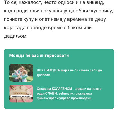
То се, нажалост, често односи и на викенд,
када родитељи покушавају да обаве куповину,
почисте кућу и опет немају времена за децу
која тада проводе време с баком или
дадиљом…
Можда ће вас интересовати
Шта НИЈЕДНА мајка не би смела себи да
дозволи
Опсесија КОЛАГЕНОМ – докази да нешто
ради СЛАБИ, већину истраживања
финансирали управо произвођачи