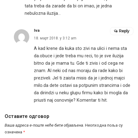
tata treba da zarade da bi on imao, je jedna
nebulozna iluzija…
Iva
Reply
18. март 2018. у 3:12 am
A kad krene da kuka sto zivi na ulici i nema sta
da.obuce i jede treba mu reci, to je sve iluzija
bitno da je mama tu. Gde ti zivis i od cega ne
znam. Al neki od nas moraju da rade kako bi
preziveli. Jel ti zaista misis da je i jednoj majci
milo.da dete ostavi sa potpunim strancima i ode
da dirindzi u neku glupu firmu kako bi mogla da
priusti naj osnovnije? Komentar ti hit.
Оставите одговор
Ваша адреса е-поште неће бити објављена.
Неопходна поља су
означена
*