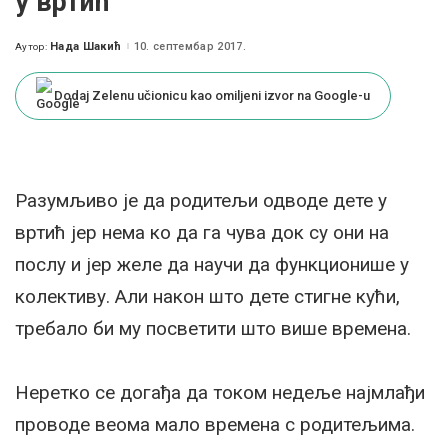
у вртић
Нада Шакић
10. септембар 2017.
Аутор:
Posted
by
Dodaj Zelenu učionicu kao omiljeni izvor na Google-u
Разумљиво је да родитељи одводе дете у
вртић јер нема ко да га чува док су они на
послу и јер желе да научи да функционише у
колективу. Али након што дете стигне кући,
требало би му посветити што више времена.
Неретко се догађа да током недеље најмлађи
проводе веома мало времена с родитељима.