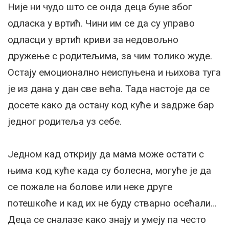
Није ни чудо што се онда деца буне због
одласка у вртић. Чини им се да су управо
одласци у вртић криви за недовољно
дружење с родитељима, за чим толико жуде.
Остају емоционално неиспуњена и њихова туга
је из дана у дан све већа. Тада настоје да се
досете како да остану код куће и задрже бар
једног родитеља уз себе.
Једном кад открију да мама може остати с
њима код куће када су болесна, могуће је да
се пожале на болове или неке друге
потешкоће и кад их не буду стварно осећали…
Деца се сналазе како знају и умеју па често