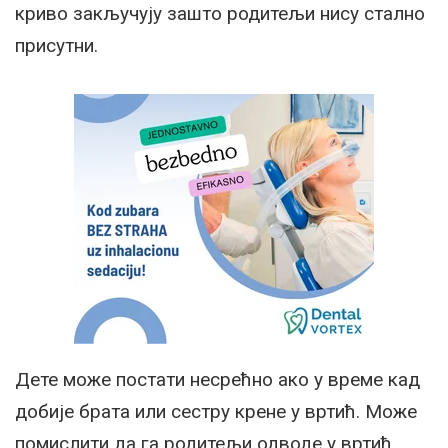
криво закључују зашто родитељи нису стално
присутни.
Дете може постати несрећно ако у време кад
добије брата или сестру крене у вртић. Може
помислити да га родитељи одводе у вртић