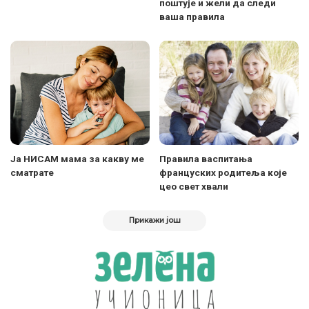
поштује и жели да следи
ваша правила
Ја НИСАМ мама за какву ме
Правила васпитања
сматрате
француских родитеља које
цео свет хвали
Прикажи још