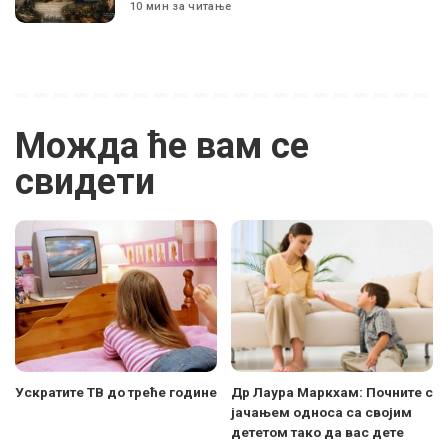
10 мин за читање
Можда ће вам се
свидети
Ускратите ТВ до треће године
Др Лаура Маркхам: Почните с
јачањем односа са својим
дететом тако да вас дете