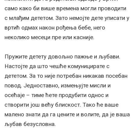
само како би више времена могли проводити
с млађим дететом. Зато немојте дете уписати у
вртић одмах након рођења бебе, него
неколико месеци пре или касније.
Пружите детету довољно пажње и љубави.
Настојте да што чешће комуницирате с
дететом. За то није потребан никакав посебан
повод. Једноставно, измењујте мисли и
осећаје – тиме ћете продубити однос и
створити још већу блискост. Тако ће ваше
малено знати да га цените и волите, да је ваша
љубав безусловна.